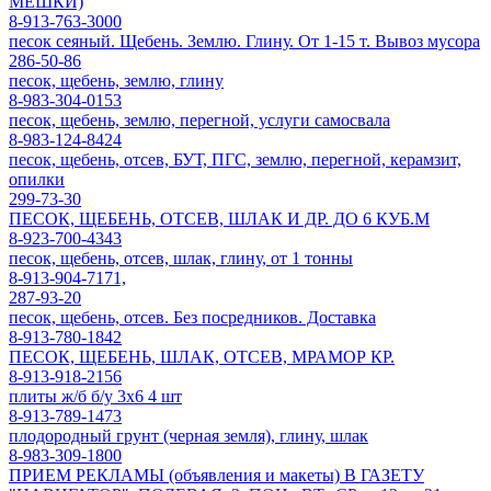
МЕШКИ)
8-913-763-3000
песок сеяный. Щебень. Землю. Глину. От 1-15 т. Вывоз мусора
286-50-86
песок, щебень, землю, глину
8-983-304-0153
песок, щебень, землю, перегной, услуги самосвала
8-983-124-8424
песок, щебень, отсев, БУТ, ПГС, землю, перегной, керамзит,
опилки
299-73-30
ПЕСОК, ЩЕБЕНЬ, ОТСЕВ, ШЛАК И ДР. ДО 6 КУБ.М
8-923-700-4343
песок, щебень, отсев, шлак, глину, от 1 тонны
8-913-904-7171,
287-93-20
песок, щебень, отсев. Без посредников. Доставка
8-913-780-1842
ПЕСОК, ЩЕБЕНЬ, ШЛАК, ОТСЕВ, МРАМОР КР.
8-913-918-2156
плиты ж/б б/у 3х6 4 шт
8-913-789-1473
плодородный грунт (черная земля), глину, шлак
8-983-309-1800
ПРИЕМ РЕКЛАМЫ (объявления и макеты) В ГАЗЕТУ