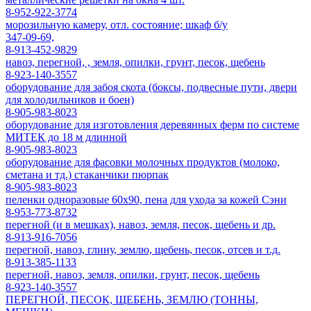
8-952-922-3774
морозильную камеру, отл. состояние; шкаф б/у
347-09-69,
8-913-452-9829
навоз, перегной, , земля, опилки, грунт, песок, щебень
8-923-140-3557
оборудование для забоя скота (боксы, подвесные пути, двери
для холодильников и боен)
8-905-983-8023
оборудование для изготовления деревянных ферм по системе
МИТЕК до 18 м длинной
8-905-983-8023
оборудование для фасовки молочных продуктов (молоко,
сметана и тд.) стаканчики пюрпак
8-905-983-8023
пеленки одноразовые 60х90, пена для ухода за кожей Сэни
8-953-773-8732
перегной (и в мешках), навоз, земля, песок, щебень и др.
8-913-916-7056
перегной, навоз, глину, землю, щебень, песок, отсев и т.д.
8-913-385-1133
перегной, навоз, земля, опилки, грунт, песок, щебень
8-923-140-3557
ПЕРЕГНОЙ, ПЕСОК, ЩЕБЕНЬ, ЗЕМЛЮ (ТОННЫ,