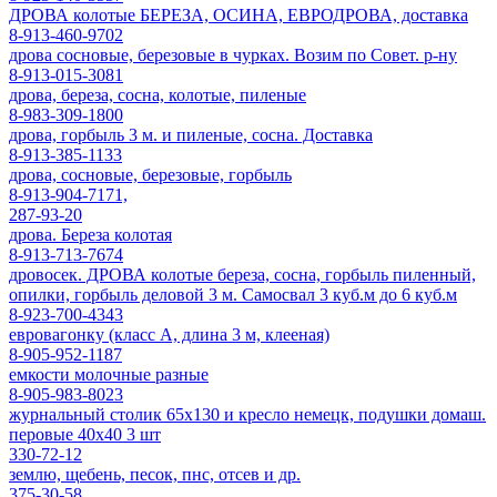
ДРОВА колотые БЕРЕЗА, ОСИНА, ЕВРОДРОВА, доставка
8-913-460-9702
дрова сосновые, березовые в чурках. Возим по Совет. р-ну
8-913-015-3081
дрова, береза, сосна, колотые, пиленые
8-983-309-1800
дрова, горбыль 3 м. и пиленые, сосна. Доставка
8-913-385-1133
дрова, сосновые, березовые, горбыль
8-913-904-7171,
287-93-20
дрова. Береза колотая
8-913-713-7674
дровосек. ДРОВА колотые береза, сосна, горбыль пиленный,
опилки, горбыль деловой 3 м. Самосвал 3 куб.м до 6 куб.м
8-923-700-4343
евровагонку (класс А, длина 3 м, клееная)
8-905-952-1187
емкости молочные разные
8-905-983-8023
журнальный столик 65х130 и кресло немецк, подушки домаш.
перовые 40х40 3 шт
330-72-12
землю, щебень, песок, пнс, отсев и др.
375-30-58