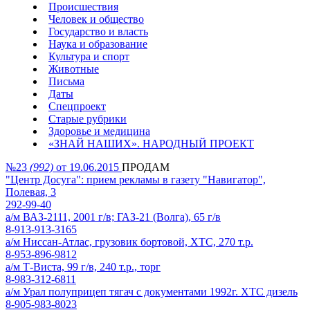
Происшествия
Человек и общество
Государство и власть
Наука и образование
Культура и спорт
Животные
Письма
Даты
Спецпроект
Старые рубрики
Здоровье и медицина
«ЗНАЙ НАШИХ». НАРОДНЫЙ ПРОЕКТ
№23
(992)
от 19.06.2015
ПРОДАМ
"Центр Досуга": прием рекламы в газету "Навигатор",
Полевая, 3
292-99-40
а/м ВАЗ-2111, 2001 г/в; ГАЗ-21 (Волга), 65 г/в
8-913-913-3165
а/м Ниссан-Атлас, грузовик бортовой, ХТС, 270 т.р.
8-953-896-9812
а/м Т-Виста, 99 г/в, 240 т.р., торг
8-983-312-6811
а/м Урал полуприцеп тягач с документами 1992г. ХТС дизель
8-905-983-8023