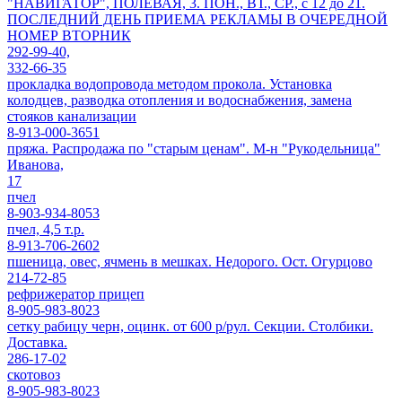
"НАВИГАТОР", ПОЛЕВАЯ, 3. ПОН., ВТ., СР., с 12 до 21.
ПОСЛЕДНИЙ ДЕНЬ ПРИЕМА РЕКЛАМЫ В ОЧЕРЕДНОЙ
НОМЕР ВТОРНИК
292-99-40,
332-66-35
прокладка водопровода методом прокола. Установка
колодцев, разводка отопления и водоснабжения, замена
стояков канализации
8-913-000-3651
пряжа. Распродажа по "старым ценам". М-н "Рукодельница"
Иванова,
17
пчел
8-903-934-8053
пчел, 4,5 т.р.
8-913-706-2602
пшеница, овес, ячмень в мешках. Недорого. Ост. Огурцово
214-72-85
рефрижератор прицеп
8-905-983-8023
сетку рабицу черн, оцинк. от 600 р/рул. Секции. Столбики.
Доставка.
286-17-02
скотовоз
8-905-983-8023