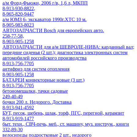
а/м Форд-Фьюжн, 2006 г/в, 1,6 л, МКПП
8-913-930-8822,
8-965-820-9447
а/м ЮМЗ 6- экскаватор 1990г.ХТС 10 м.
8-905-983-8023
АВТОЗАПЧАСТИ Bosch для европейских авто.
258-77-58,
8-903-905-1258
АВТОЗАПЧАСТИ для а/м ШЕВРОЛЕ-НИВА: карданный вал;
передние сиденья (2 шт.); диагностика электронных систем
автомобилей российского производства
8-913-756-7705
антифриз для систем отопления
8-903-905-1258
БАТАРЕИ конвекторные новые (3 шт.)
8-913-756-7705
бетономешалки, тачки садовые
249-40-49
бочки 200 л. Недорого. Доставка
8-913-941-4592
БУТ, песок, щебень, шлак, торф, ПГС, перегной, керамзит
8-913-919-1477
быт. техн., СВЧ-печь, меб., ст. машину, муз. инструм., книги
332-89-30
велосипеды подростковые 2 шт., недорого