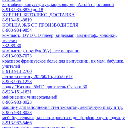
картофель, капуста, лук, морковь, мед Алтай с доставкой
8-913-935-8830 до 18
КИРПИЧ. БЕТОЛЕКС. ДОСТАВКА
8-913-461-8619
КОЛЬЦА Ж/Б ОТ ПРОИЗВОДИТЕЛЯ
8-903-934-9854
компьют., DVD-CD-плеер, видеомаг., магнитоф., колонки,
телевиз
332-89-30
компьютер, ноутбук (б/у), все исправно
8-913-002-7073
красивое французское белье для выпускниц, их мам, бабушек,
учителей
8-913-913-2760
летнюю резину 205/60/15, 265/65/17
8-903-905-1258
лодку "Казанка 5М1", двигатель Сузуки 30
8-923-151-1631
майонезник универсальный
8-905-983-8023
машину для заполнения стен эковатой, ленточную пилу и тд.
8-905-983-8023
меб. б/у: сервант, кресло, кровати и др. фарфор, хруст., одежду
8-913-987-5466
металлические решетки на окна 4 шт.