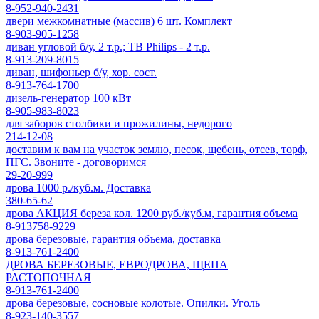
8-952-940-2431
двери межкомнатные (массив) 6 шт. Комплект
8-903-905-1258
диван угловой б/у, 2 т.р.; ТВ Philips - 2 т.р.
8-913-209-8015
диван, шифоньер б/у, хор. сост.
8-913-764-1700
дизель-генератор 100 кВт
8-905-983-8023
для заборов столбики и прожилины, недорого
214-12-08
доставим к вам на участок землю, песок, щебень, отсев, торф,
ПГС. Звоните - договоримся
29-20-999
дрова 1000 р./куб.м. Доставка
380-65-62
дрова АКЦИЯ береза кол. 1200 руб./куб.м, гарантия объема
8-913758-9229
дрова березовые, гарантия объема, доставка
8-913-761-2400
ДРОВА БЕРЕЗОВЫЕ, ЕВРОДРОВА, ЩЕПА
РАСТОПОЧНАЯ
8-913-761-2400
дрова березовые, сосновые колотые. Опилки. Уголь
8-923-140-3557