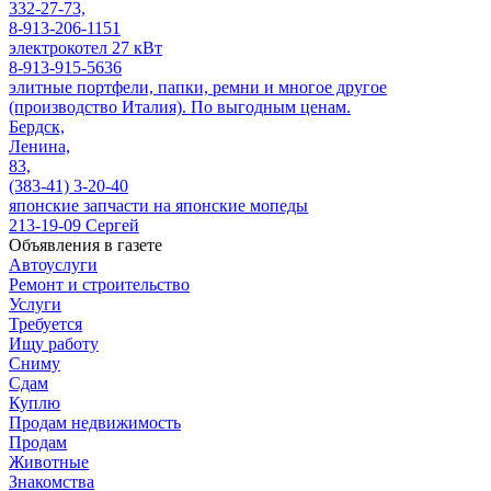
332-27-73,
8-913-206-1151
электрокотел 27 кВт
8-913-915-5636
элитные портфели, папки, ремни и многое другое
(производство Италия). По выгодным ценам.
Бердск,
Ленина,
83,
(383-41) 3-20-40
японские запчасти на японские мопеды
213-19-09 Сергей
Объявления в газете
Автоуслуги
Ремонт и строительство
Услуги
Требуется
Ищу работу
Сниму
Сдам
Куплю
Продам недвижимость
Продам
Животные
Знакомства