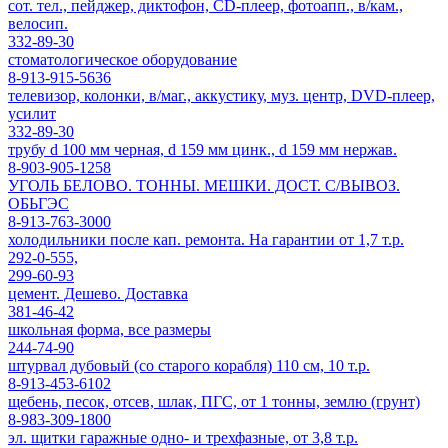
сот. тел., пейджер, диктофон, CD-плеер, фотоапп., в/кам.,
велосип.
332-89-30
стоматологическое оборудование
8-913-915-5636
телевизор, колонки, в/маг., аккустику, муз. центр, DVD-плеер,
усилит
332-89-30
трубу d 100 мм черная, d 159 мм цинк., d 159 мм нержав.
8-903-905-1258
УГОЛЬ БЕЛОВО. ТОННЫ. МЕШКИ. ДОСТ. С/ВЫВОЗ.
ОБЬГЭС
8-913-763-3000
холодильники после кап. ремонта. На гарантии от 1,7 т.р.
292-0-555,
299-60-93
цемент. Дешево. Доставка
381-46-42
школьная форма, все размеры
244-74-90
штурвал дубовый (со старого корабля) 110 см, 10 т.р.
8-913-453-6102
щебень, песок, отсев, шлак, ПГС, от 1 тонны, землю (грунт)
8-983-309-1800
эл. щитки гаражные одно- и трехфазные, от 3,8 т.р.