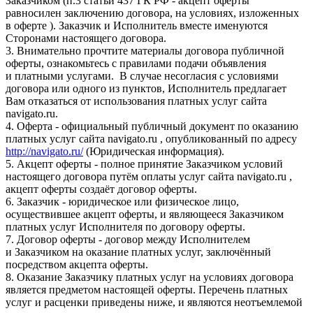
Заказчиком (п.3 статьи 437 ГК РФ - акцепт оферты
равносилен заключению договора, на условиях, изложенных
в оферте ). Заказчик и Исполнитель вместе именуются
Сторонами настоящего договора.
3. Внимательно прочтите материалы договора публичной
оферты, ознакомьтесь с правилами подачи объявления
и платными услугами. В случае несогласия с условиями
договора или одного из пунктов, Исполнитель предлагает
Вам отказаться от использования платных услуг сайта
navigato.ru.
4. Оферта - официальный публичный документ по оказанию
платных услуг сайта navigato.ru , опубликованный по адресу
http://navigato.ru/
(Юридическая информация).
5. Акцепт оферты - полное принятие Заказчиком условий
настоящего договора путём оплаты услуг сайта navigato.ru ,
акцепт оферты создаёт договор оферты.
6. Заказчик - юридическое или физическое лицо,
осуществившее акцепт оферты, и являющееся Заказчиком
платных услуг Исполнителя по договору оферты.
7. Договор оферты - договор между Исполнителем
и Заказчиком на оказание платных услуг, заключённый
посредством акцепта оферты.
8. Оказание Заказчику платных услуг на условиях договора
является предметом настоящей оферты. Перечень платных
услуг и расценки приведены ниже, и являются неотъемлемой