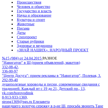
Происшествия
Человек и общество
Государство и власть
Наука и образование
Культура и спорт
Животные
Письма
Даты
Спецпроект
Старые рубрики
Здоровье и медицина
«ЗНАЙ НАШИХ». НАРОДНЫЙ ПРОЕКТ
№15
(984)
от 24.04.2015
РАЗНОЕ
"Навигатор" в Щ (прием объявлений, макетов)
332-08-42,
336-00-97
"Центр Досуга": прием рекламы в "Навигатор", Полевая, 3.
292-99-40
душеполезные хороводы и песни, современные свидания с
традицией. Каждый вт с 19 до 21, Детский пр., 13,
vk.com/horovodinsk
8-913-933-1369,
strong1369@ngs.ru Елизавета
нашедшего золотую сережку в р-не Щ, просьба звонить Тане