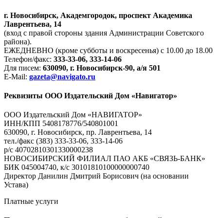
г. Новосибирск, Академгородок, проспект Академика
Лаврентьева, 14
(вход с правой стороны здания Администрации Советского
района).
ЕЖЕДНЕВНО (кроме субботы и воскресенья) с 10.00 до 18.00
Телефон/факс:
333-33-06, 333-14-06
Для писем:
630090, г. Новосибирск-90, а/я 501
E-Mail:
gazeta@navigato.ru
Реквизиты ООО Издательский Дом «Навигатор»
ООО Издательский Дом «НАВИГАТОР»
ИНН/КПП 5408178776/540801001
630090, г. Новосибирск, пр. Лаврентьева, 14
тел./факс (383) 333-33-06, 333-14-06
р/с 40702810301330000238
НОВОСИБИРСКИЙ ФИЛИАЛ ПАО АКБ «СВЯЗЬ-БАНК»
БИК 045004740, к/с 30101810100000000740
Директор Данилин Дмитрий Борисович (на основании
Устава)
Платные услуги