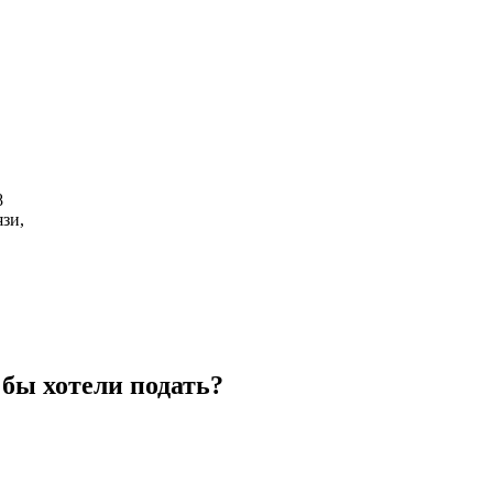
8
зи,
бы хотели подать?