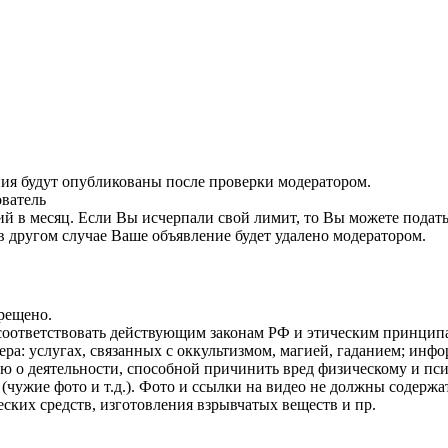
ния будут опубликованы после проверки модератором.
ователь
й в месяц. Если Вы исчерпали свой лимит, то Вы можете подать
в другом случае Ваше объявление будет удалено модератором.
рещено.
соответствовать действующим законам РФ и этическим принцип
ра: услугах, связанных с оккультизмом, магией, гаданием; инфо
 о деятельности, способной причинить вред физическому и пс
чужие фото и т.д.). Фото и ссылки на видео не должны содержат
ских средств, изготовления взрывчатых веществ и пр.