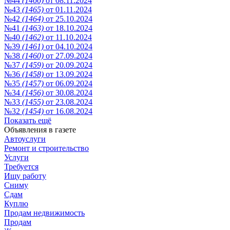
№44
(1466)
от 08.11.2024
№43
(1465)
от 01.11.2024
№42
(1464)
от 25.10.2024
№41
(1463)
от 18.10.2024
№40
(1462)
от 11.10.2024
№39
(1461)
от 04.10.2024
№38
(1460)
от 27.09.2024
№37
(1459)
от 20.09.2024
№36
(1458)
от 13.09.2024
№35
(1457)
от 06.09.2024
№34
(1456)
от 30.08.2024
№33
(1455)
от 23.08.2024
№32
(1454)
от 16.08.2024
Показать ещё
Объявления в газете
Автоуслуги
Ремонт и строительство
Услуги
Требуется
Ищу работу
Сниму
Сдам
Куплю
Продам недвижимость
Продам