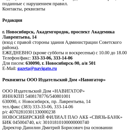
поданные с нарушением правил.
Контакты, реквизиты
Редакция
г. Новосибирск, Академгородок, проспект Академика
Лаврентьева, 14
(вход с правой стороны здания Администрации Советского
района).
ЕЖЕДНЕВНО (кроме субботы и воскресенья) с 10.00 до 18.00
Телефон/факс:
333-33-06, 333-14-06
Для писем:
630090, г. Новосибирск-90, а/я 501
E-Mail:
gazeta@navigato.ru
Реквизиты ООО Издательский Дом «Навигатор»
ООО Издательский Дом «НАВИГАТОР»
ИНН/КПП 5408178776/540801001
630090, г. Новосибирск, пр. Лаврентьева, 14
тел./факс (383) 333-33-06, 333-14-06
р/с 40702810301330000238
НОВОСИБИРСКИЙ ФИЛИАЛ ПАО АКБ «СВЯЗЬ-БАНК»
БИК 045004740, к/с 30101810100000000740
Директор Данилин Дмитрий Борисович (на основании