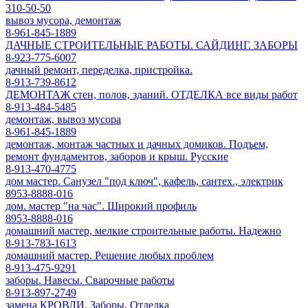
310-50-50
вывоз мусора, демонтаж
8-961-845-1889
ДАЧНЫЕ СТРОИТЕЛЬНЫЕ РАБОТЫ. САЙДИНГ. ЗАБОРЫ
8-923-775-6007
дачный ремонт, переделка, пристройка.
8-913-739-8612
ДЕМОНТАЖ стен, полов, зданий. ОТДЕЛКА все виды работ
8-913-484-5485
демонтаж, вывоз мусора
8-961-845-1889
демонтаж, монтаж частных и дачных домиков. Подъем,
ремонт фундаментов, заборов и крыш. Русские
8-913-470-4775
дом мастер. Санузел "под ключ", кафель, сантех., электрик
8953-8888-016
дом. мастер "на час". Широкий профиль
8953-8888-016
домашний мастер, мелкие строительные работы. Надежно
8-913-783-1613
домашний мастер. Решение любых проблем
8-913-475-9291
заборы. Навесы. Сварочные работы
8-913-897-2749
замена КРОВЛИ. Заборы. Отделка