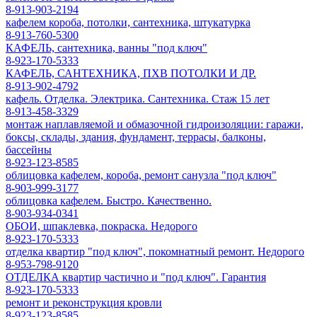
8-913-903-2194
кафелем короба, потолки, сантехника, штукатурка
8-913-760-5300
КАФЕЛЬ, сантехника, ванны "под ключ"
8-923-170-5333
КАФЕЛЬ, САНТЕХНИКА, ПХВ ПОТОЛКИ И ДР.
8-913-902-4792
кафель. Отделка. Электрика. Сантехника. Стаж 15 лет
8-913-458-3329
монтаж наплавляемой и обмазочной гидроизоляции: гаражи,
боксы, склады, здания, фундамент, террасы, балконы,
бассейны
8-923-123-8585
облицовка кафелем, короба, ремонт санузла "под ключ"
8-903-999-3177
облицовка кафелем. Быстро. Качественно.
8-903-934-0341
ОБОИ, шпаклевка, покраска. Недорого
8-923-170-5333
отделка квартир "под ключ", покомнатный ремонт. Недорого
8-953-798-9120
ОТДЕЛКА квартир частично и "под ключ". Гарантия
8-923-170-5333
ремонт и реконструкция кровли
8-923-123-8585