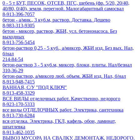
0 - 5 т БУТ, ПЕСОК, ОТСЕВ, ПГС, щебень (фр. 5/20, 20/40,
40/80, 0/40), земля, перегной. Малогабаритный самосвал
8-913-396-7057
бетон - а/мик., 3 куб.м, раствор. Доставка. Дешево
8-983-313-9305
бетон - миксер, раствор, ЖБИ, усл. бетононасоса. Без
выходных
8-913-756-5454
бетон-раствор 0,25 - 5 куб., а/миксер, ЖБИ изд. Без вых. Нал,
б/нал
214-84-54
бетон-раствор 3 - 5 куб.м, миксер, блоки, плиты. Нал/безнал
310-36-29
бетон-раствор, а/миксер люб. объем. ЖБИ изд. Нал, б/нал
8-913-948-7415
ВАННАЯ, С/У "ПОД КЛЮЧ"
8-913-458-3329
ВСЕ ВИДЫ отделочных работ. Качественно, недорого
8-923-170-5333
все виды ОТДЕЛОЧНЫХ работ. Электрика, сантехника
8-913-730-6284
вся отделка. Электрика, ГКЛ, кафель, обои, ламинат,
шпатлевка
8-913-462-1035
ВЫВОЗ МУСОРА НА СВАЛКУ. ДЕМОНТАЖ. НЕДОРОГО.