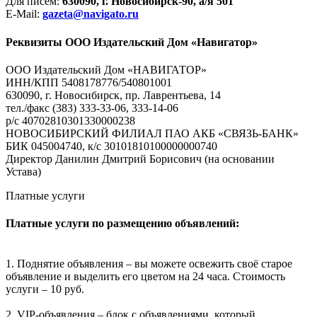
Для писем:
630090, г. Новосибирск-90, а/я 501
E-Mail:
gazeta@navigato.ru
Реквизиты ООО Издательский Дом «Навигатор»
ООО Издательский Дом «НАВИГАТОР»
ИНН/КПП 5408178776/540801001
630090, г. Новосибирск, пр. Лаврентьева, 14
тел./факс (383) 333-33-06, 333-14-06
р/с 40702810301330000238
НОВОСИБИРСКИЙ ФИЛИАЛ ПАО АКБ «СВЯЗЬ-БАНК»
БИК 045004740, к/с 30101810100000000740
Директор Данилин Дмитрий Борисович (на основании
Устава)
Платные услуги
Платные услуги по размещению объявлений:
1. Поднятие объявления – вы можете освежить своё старое
объявление и выделить его цветом на 24 часа. Стоимость
услуги – 10 руб.
2. VIP-объявления – блок с объявлениями, который