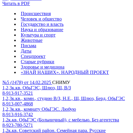
Читать в PDF
Происшествия
Человек и общество
Государство и власть
Наука и образование
Культура и спорт
Животные
Письма
Даты
Спецпроект
Старые рубрики
Здоровье и медицина
«ЗНАЙ НАШИХ». НАРОДНЫЙ ПРОЕКТ
№5
(1478)
от 14.02.2025
СНИМУ
1,2,3к.кв. ОбьГЭС, Шлюз, Щ, В/З
8-913-917-3521
1,2,3к.кв., комн., студию В/З, Н.Е., Щ, Шлюз, Берд, ОбьГЭС
8-913-007-4868
1,2,3к.кв., комнату ОбьГЭС. Любую
8-913-916-3742
1,2к.кв. ОбьГЭС (Больничный), с мебелью. Без агентства
8-923-780-5271
1,2к.кв. Советский район. Семейная пара. Русские