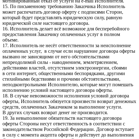
мотивированный отказ от услуги на e-mail Исполнителя.
15. По письменному требованию Заказчика Исполнитель
может распечатать договор оферту с подписями Сторон,
который будет представлять юридическую силу, равную
юридической силе настоящего договора.
16. Исполнитель делает всё возможное для бесперебойного
предоставления Заказчику оплаченных услуг в полном
объеме.
17. Исполнитель не несёт ответственности за неисполнение
оплаченных услуг, в случае если нарушение договора оферты
вызвано не зависящими от него обстоятельствами
непреодолимой силы - наводнением, землетрясением,
действиями властей, отсутствием электроэнергии, сбоями
в сети интернет, общественными беспорядками, другими
стихийными бедствиями и прочими обстоятельствами,
неподконтрольными Исполнителю, которые могут помешать
исполнению условий настоящего договора оферты.
18. В случае невозможности исполнения условий договора
оферты, Исполнитель обязуется произвести возврат денежных
средств, оплаченных Заказчиком за выполнение услуги.
В других случаях возврат денег не производится.
19. За невыполнение обязательств настоящего договора
оферты Стороны несут ответственность в соответствии с
законодательством Российской Федерации. Договор вступает
в силу с момента акцепта оферты и действует до выполнения