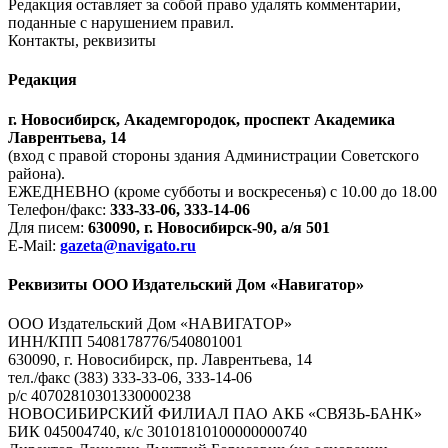
Редакция оставляет за собой право удалять комментарии,
поданные с нарушением правил.
Контакты, реквизиты
Редакция
г. Новосибирск, Академгородок, проспект Академика
Лаврентьева, 14
(вход с правой стороны здания Администрации Советского
района).
ЕЖЕДНЕВНО (кроме субботы и воскресенья) с 10.00 до 18.00
Телефон/факс:
333-33-06, 333-14-06
Для писем:
630090, г. Новосибирск-90, а/я 501
E-Mail:
gazeta@navigato.ru
Реквизиты ООО Издательский Дом «Навигатор»
ООО Издательский Дом «НАВИГАТОР»
ИНН/КПП 5408178776/540801001
630090, г. Новосибирск, пр. Лаврентьева, 14
тел./факс (383) 333-33-06, 333-14-06
р/с 40702810301330000238
НОВОСИБИРСКИЙ ФИЛИАЛ ПАО АКБ «СВЯЗЬ-БАНК»
БИК 045004740, к/с 30101810100000000740