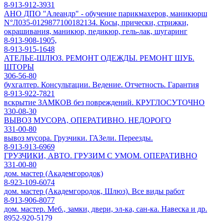
8-913-912-3931
АНО ДПО "Алеандр" - обучение парикмахеров, маникюрш
N°Л035-0129877100182134. Косы, прически, стрижки,
окрашивания, маникюр, педикюр, гель-лак, шугаринг
8-913-908-1905,
8-913-915-1648
АТЕЛЬЕ-ШЛЮЗ. РЕМОНТ ОДЕЖДЫ. РЕМОНТ ШУБ.
ШТОРЫ
306-56-80
бухгалтер. Консультации. Ведение. Отчетность. Гарантия
8-913-922-7821
вскрытие ЗАМКОВ без повреждений. КРУГЛОСУТОЧНО
330-08-30
ВЫВОЗ МУСОРА, ОПЕРАТИВНО. НЕДОРОГО
331-00-80
вывоз мусора. Грузчики. ГАЗели. Переезды.
8-913-913-6969
ГРУЗЧИКИ, АВТО. ГРУЗИМ С УМОМ. ОПЕРАТИВНО
331-00-80
дом. мастер (Академгородок)
8-923-109-6074
дом. мастер (Академгородок, Шлюз). Все виды работ
8-913-906-8077
дом. мастер. Меб., замки, двери, эл-ка, сан-ка. Навеска и др.
8952-920-5179