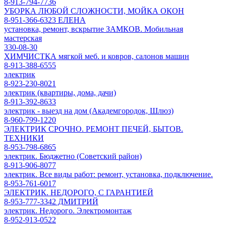
8-913-794-7736
УБОРКА ЛЮБОЙ СЛОЖНОСТИ, МОЙКА ОКОН
8-951-366-6323 ЕЛЕНА
установка, ремонт, вскрытие ЗАМКОВ. Мобильная
мастерская
330-08-30
ХИМЧИСТКА мягкой меб. и ковров, салонов машин
8-913-388-6555
электрик
8-923-230-8021
электрик (квартиры, дома, дачи)
8-913-392-8633
электрик - выезд на дом (Академгородок, Шлюз)
8-960-799-1220
ЭЛЕКТРИК СРОЧНО. РЕМОНТ ПЕЧЕЙ, БЫТОВ.
ТЕХНИКИ
8-953-798-6865
электрик. Бюджетно (Советский район)
8-913-906-8077
электрик. Все виды работ: ремонт, установка, подключение.
8-953-761-6017
ЭЛЕКТРИК. НЕДОРОГО, С ГАРАНТИЕЙ
8-953-777-3342 ДМИТРИЙ
электрик. Недорого. Электромонтаж
8-952-913-0522