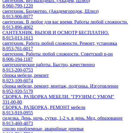
сантехник. Без выходных. (Академ, Шлюз)
8-960-799-1220
сантехник. Бюджетно. (Академгородок, Шлюз)
8-913-906-8077
сантехник. В любое для вас время. Работы любой сложности.
8-913-896-4062
САНТЕХНИК. ВЫЗОВ И ОСМОТР БЕСПЛАТНО.
8-913-013-1613
сантехник. Работа любой сложности. Ремонт, установка
8-953-761-6017
сантехник. Работы любой сложности. Советский р-он
8-906-194-1187
сантехнические работы. Быстро, качественно
8-913-200-0753
сборка мебели, ремонт
8-923-109-6074
сборка мебели, ремонт, монтаж, подгонка. Изготовление
8-952-920-5179
СБОРКА, РАЗБОРКА МЕБЕЛИ. "ГРУЗИМ С УМОМ"
331-00-80
СБОРКА, РАЗБОРКА, РЕМОНТ мебели
8-913-919-0955
сиделка. День, ночь, сутки, 1-2 ч. в день. Мед. образование
8-913-460-4073
спилю проблемные, аварийные деревья