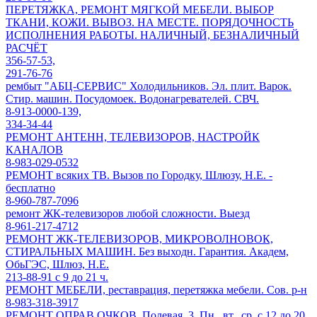
ПЕРЕТЯЖКА, РЕМОНТ МЯГКОЙ МЕБЕЛИ. ВЫБОР
ТКАНИ, КОЖИ. ВЫВОЗ. НА МЕСТЕ. ПОРЯДОЧНОСТЬ
ИСПОЛНЕНИЯ РАБОТЫ. НАЛИЧНЫЙ, БЕЗНАЛИЧНЫЙ
РАСЧЁТ
356-57-53,
291-76-76
рембыт "АБЦ-СЕРВИС" Холодильников. Эл. плит. Варок.
Стир. машин. Посудомоек. Водонагревателей. СВЧ.
8-913-0000-139,
334-34-44
РЕМОНТ АНТЕНН, ТЕЛЕВИЗОРОВ, НАСТРОЙК
КАНАЛОВ
8-983-029-0532
РЕМОНТ всяких ТВ. Вызов по Городку, Шлюзу, Н.Е. -
бесплатно
8-960-787-7096
ремонт ЖК-телевизоров любой сложности. Выезд
8-961-217-4712
РЕМОНТ ЖК-ТЕЛЕВИЗОРОВ, МИКРОВОЛНОВОК,
СТИРАЛЬНЫХ МАШИН. Без выходн. Гарантия. Академ,
ОбьГЭС, Шлюз, Н.Е.
213-88-91 с 9 до 21 ч.
РЕМОНТ МЕБЕЛИ, реставрация, перетяжка мебели. Сов. р-н
8-983-318-3917
РЕМОНТ ОПРАВ ОЧКОВ. Полевая, 3. Пн., вт., ср. с 12 до 20