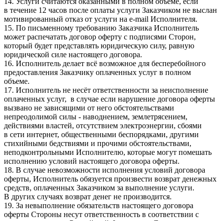
14. Услуги считаются оказанными в полном объеме, если
в течение 12 часов после оплаты услуги Заказчиком не выслан
мотивированный отказ от услуги на e-mail Исполнителя.
15. По письменному требованию Заказчика Исполнитель
может распечатать договор оферту с подписями Сторон,
который будет представлять юридическую силу, равную
юридической силе настоящего договора.
16. Исполнитель делает всё возможное для бесперебойного
предоставления Заказчику оплаченных услуг в полном
объеме.
17. Исполнитель не несёт ответственности за неисполнение
оплаченных услуг, в случае если нарушение договора оферты
вызвано не зависящими от него обстоятельствами
непреодолимой силы - наводнением, землетрясением,
действиями властей, отсутствием электроэнергии, сбоями
в сети интернет, общественными беспорядками, другими
стихийными бедствиями и прочими обстоятельствами,
неподконтрольными Исполнителю, которые могут помешать
исполнению условий настоящего договора оферты.
18. В случае невозможности исполнения условий договора
оферты, Исполнитель обязуется произвести возврат денежных
средств, оплаченных Заказчиком за выполнение услуги.
В других случаях возврат денег не производится.
19. За невыполнение обязательств настоящего договора
оферты Стороны несут ответственность в соответствии с