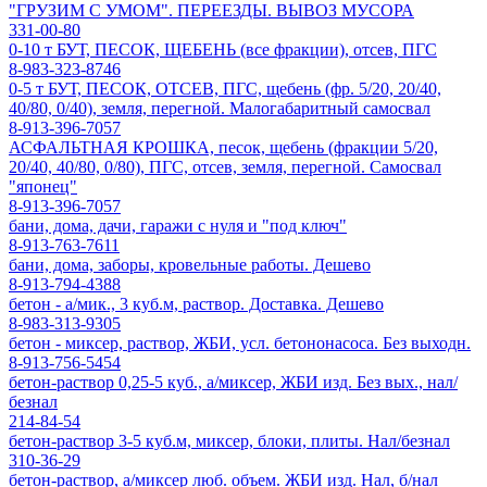
"ГРУЗИМ С УМОМ". ПЕРЕЕЗДЫ. ВЫВОЗ МУСОРА
331-00-80
0-10 т БУТ, ПЕСОК, ЩЕБЕНЬ (все фракции), отсев, ПГС
8-983-323-8746
0-5 т БУТ, ПЕСОК, ОТСЕВ, ПГС, щебень (фр. 5/20, 20/40,
40/80, 0/40), земля, перегной. Малогабаритный самосвал
8-913-396-7057
АСФАЛЬТНАЯ КРОШКА, песок, щебень (фракции 5/20,
20/40, 40/80, 0/80), ПГС, отсев, земля, перегной. Самосвал
"японец"
8-913-396-7057
бани, дома, дачи, гаражи с нуля и "под ключ"
8-913-763-7611
бани, дома, заборы, кровельные работы. Дешево
8-913-794-4388
бетон - а/мик., 3 куб.м, раствор. Доставка. Дешево
8-983-313-9305
бетон - миксер, раствор, ЖБИ, усл. бетононасоса. Без выходн.
8-913-756-5454
бетон-раствор 0,25-5 куб., а/миксер, ЖБИ изд. Без вых., нал/
безнал
214-84-54
бетон-раствор 3-5 куб.м, миксер, блоки, плиты. Нал/безнал
310-36-29
бетон-раствор, а/миксер люб. объем. ЖБИ изд. Нал, б/нал