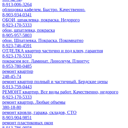
8-913-006-3264
облицовка кафелем. Быстро. Качественно.
8-903-934-0341
ОБОИ, шпаклевка, покраска. Недорого
8-923-170-5333
обои, шпатлевка, покраска
8-905-957-5803
обои. Шпатлевка. Покраска. Покомнатно
8-923-746-4591
ОТДЕЛКА квартир частично и под ключ, гарантия
8-923-170-5333
покрасим все. Ламинат. Линолеум. Плинтус
8-953-780-0485
ремонт квартир
248-45-74
ремонт квартир полный и частичный. Бердские цены
8-913-759-0443
РЕМОНТ квартир. Все виды работ. Качественно, недорого
8-923-170-5333
ремонт квартир. Любые объемы
380-18-80
ремонт кровли, гаража, складов, СТО
8-903-904-9851
ремонт пластиковых окон
8-913-786-0958