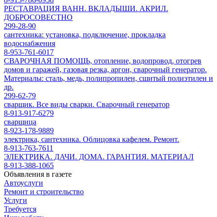
РЕСТАВРАЦИЯ ВАНН. ВКЛАДЫШИ. АКРИЛ.
ДОБРОСОВЕСТНО
299-28-90
сантехника: установка, подключение, прокладка
водоснабжения
8-953-761-6017
СВАРОЧНАЯ ПОМОЩЬ, отопление, водопровод, отогрев
домов и гаражей, газовая резка, аргон, сварочный генератор.
Материалы: сталь, медь, полипропилен, сшитый полиэтилен и
др.
299-62-79
сварщик. Все виды сварки. Сварочный генератор
8-913-917-6279
сварщица
8-923-178-9889
электрика, сантехника. Облицовка кафелем. Ремонт.
8-913-763-7611
ЭЛЕКТРИКА. ДАЧИ. ДОМА. ГАРАНТИЯ. МАТЕРИАЛ
8-913-388-1065
Объявления в газете
Автоуслуги
Ремонт и строительство
Услуги
Требуется