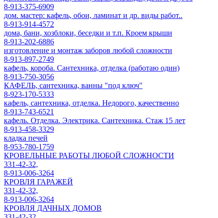
8-913-375-6909
дом. мастер: кафель, обои, ламинат и др. виды работ..
8-913-914-4572
дома, бани, хозблоки, беседки и т.п. Кроем крыши
8-913-202-6886
изготовление и монтаж заборов любой сложности
8-913-897-2749
кафель, короба. Сантехника, отделка (работаю один)
8-913-750-3056
КАФЕЛЬ, сантехника, ванны "под ключ"
8-923-170-5333
кафель, сантехника, отделка. Недорого, качественно
8-913-743-6521
кафель. Отделка. Электрика. Сантехника. Стаж 15 лет
8-913-458-3329
кладка печей
8-953-780-1759
КРОВЕЛЬНЫЕ РАБОТЫ ЛЮБОЙ СЛОЖНОСТИ
331-42-32,
8-913-006-3264
КРОВЛЯ ГАРАЖЕЙ
331-42-32,
8-913-006-3264
КРОВЛЯ ДАЧНЫХ ДОМОВ
331-42-32,