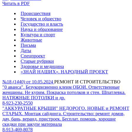
Читать в PDF
Происшествия
Человек и общество
Государство и власть
Наука и образование
Культура и спорт
Животные
Письма
Даты
Спецпроект
Старые рубрики
Здоровье и медицина
«ЗНАЙ НАШИХ». НАРОДНЫЙ ПРОЕКТ
№18
(1440)
от 10.05.2024
РЕМОНТ И СТРОИТЕЛЬСТВО
"0 аванса". Безукоризненно клеим ОБОИ. Ответственные
женщины. Не курим. Покраска потолков и стен. Шпатлевка.
НАТЯЖНЫЕ ПОТОЛКИ и др.
8-923-230-2550
"АККУРАТНЫЕ КРЫШИ" НЕДОРОГО. НОВЫЕ и РЕМОНТ
СТАРЫХ. Монтаж сайдинга. Строительство: ремонт домов,
дач, бань, веранд, пристроек. Бесплат. помощь, хорошие
скидки при закупе материала
8-913-469-8078