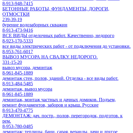
8-913-948-7415
БЕТОННЫЕ РАБОТЫ, ФУНДАМЕНТЫ, ДОРОГИ,
ОТМОСТКИ
239-39-19
бурение водозаборных скважин
8-913-473-9416
ВСЕ ВИДЫ отделочных работ. Качественно, недорого
8-923-170-5333
все виды электрических работ - от подключения до установки.
8-953-761-6017
ВЫВОЗ МУСОРА НА СВАЛКУ. НЕДОРОГО.
331-15-20
вывоз мусора, демонтаж
8-961-845-1889
демонтаж стен, полов, зданий. Отделка - все виды работ.
8-913-484-5485
демонтаж, вывоз мусора
8-961-845-1889
демонтаж, монтаж частных и дачных домиков. Подъем,
ремонт фундаментов, заборов и крыш. Русские
8-913-470-4775
ДЕМОНТАЖ: дач. постр., полов, перегородок, подготов. к
рем.
8-953-780-0485
демонтаж: теплицы, бани, сарая, веранды, дачи и другое