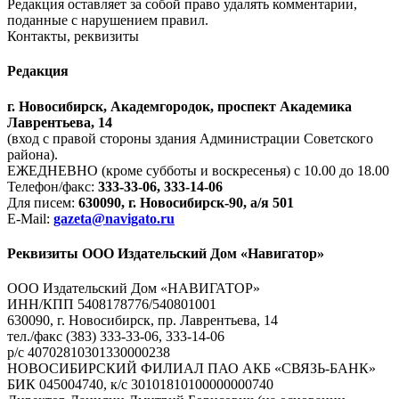
Редакция оставляет за собой право удалять комментарии,
поданные с нарушением правил.
Контакты, реквизиты
Редакция
г. Новосибирск, Академгородок, проспект Академика
Лаврентьева, 14
(вход с правой стороны здания Администрации Советского
района).
ЕЖЕДНЕВНО (кроме субботы и воскресенья) с 10.00 до 18.00
Телефон/факс:
333-33-06, 333-14-06
Для писем:
630090, г. Новосибирск-90, а/я 501
E-Mail:
gazeta@navigato.ru
Реквизиты ООО Издательский Дом «Навигатор»
ООО Издательский Дом «НАВИГАТОР»
ИНН/КПП 5408178776/540801001
630090, г. Новосибирск, пр. Лаврентьева, 14
тел./факс (383) 333-33-06, 333-14-06
р/с 40702810301330000238
НОВОСИБИРСКИЙ ФИЛИАЛ ПАО АКБ «СВЯЗЬ-БАНК»
БИК 045004740, к/с 30101810100000000740