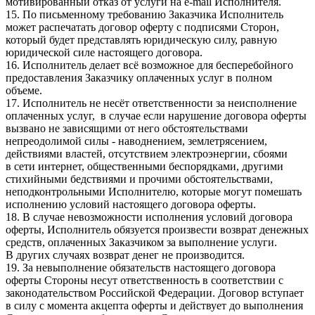
мотивированный отказ от услуги на e-mail Исполнителя.
15. По письменному требованию Заказчика Исполнитель
может распечатать договор оферту с подписями Сторон,
который будет представлять юридическую силу, равную
юридической силе настоящего договора.
16. Исполнитель делает всё возможное для бесперебойного
предоставления Заказчику оплаченных услуг в полном
объеме.
17. Исполнитель не несёт ответственности за неисполнение
оплаченных услуг, в случае если нарушение договора оферты
вызвано не зависящими от него обстоятельствами
непреодолимой силы - наводнением, землетрясением,
действиями властей, отсутствием электроэнергии, сбоями
в сети интернет, общественными беспорядками, другими
стихийными бедствиями и прочими обстоятельствами,
неподконтрольными Исполнителю, которые могут помешать
исполнению условий настоящего договора оферты.
18. В случае невозможности исполнения условий договора
оферты, Исполнитель обязуется произвести возврат денежных
средств, оплаченных Заказчиком за выполнение услуги.
В других случаях возврат денег не производится.
19. За невыполнение обязательств настоящего договора
оферты Стороны несут ответственность в соответствии с
законодательством Российской Федерации. Договор вступает
в силу с момента акцепта оферты и действует до выполнения