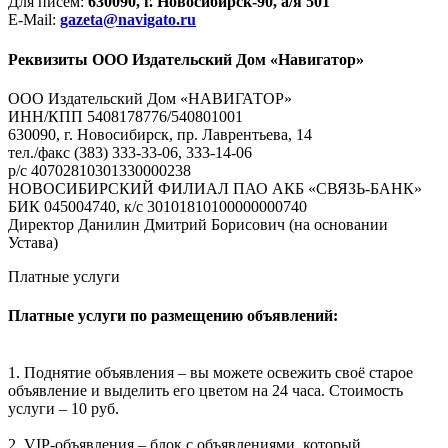
Для писем:
630090, г. Новосибирск-90, а/я 501
E-Mail:
gazeta@navigato.ru
Реквизиты ООО Издательский Дом «Навигатор»
ООО Издательский Дом «НАВИГАТОР»
ИНН/КПП 5408178776/540801001
630090, г. Новосибирск, пр. Лаврентьева, 14
тел./факс (383) 333-33-06, 333-14-06
р/с 40702810301330000238
НОВОСИБИРСКИЙ ФИЛИАЛ ПАО АКБ «СВЯЗЬ-БАНК»
БИК 045004740, к/с 30101810100000000740
Директор Данилин Дмитрий Борисович (на основании
Устава)
Платные услуги
Платные услуги по размещению объявлений:
1. Поднятие объявления – вы можете освежить своё старое
объявление и выделить его цветом на 24 часа. Стоимость
услуги – 10 руб.
2. VIP-объявления – блок с объявлениями, который