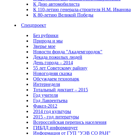
К Дню автомобилиста
К 110-летию генерала-строителя Н.М. Иванова
К 80-летию Великой Победы
Спецпроект
Без рубрики
Природа и мы
Зверье мое
Новости фонда "Академгородок"
Декада пожилых людей
День города – 2014
55 лет Советскому району
Новогодняя сказка
Обсуждаем технопарк
Интернеделя
Тотальный диктант – 2015
Год учителя
Год Лаврентьева
Факел-2012
2014 год культуры
2015 - год литературы
Всероссийская перепись населения
ГИБДД информирует
Информация от ГУП "УЭВ СО РАН"