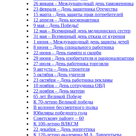
26 января – Международный день таможенника
23 февраля – День защитника Отечества
15 марта - День защиты прав потребителей
12 апреля – День космонавтики
9 мая – День Победы!
12 мая – Всемирный день медицинских сестер
31 мая – Всемирный день отказа от курения
1 июня – Международный день защиты детей
8 июня – День социального работника
22 июня – День памяти и скорби
29 июня - День изобретателя и рационализатора
27 июля – День работника торговли
9 августа – День строителя
5 октября - День учителя
23 октября – День работника рекламы
10 ноября – День сотрудника ОВД
22 ноября – День матери
65 лет Великой Победе
К 70-летию Великой победы
В колонне бессмертного полка
Юбиляры победного года
Советскому району – 60
К 100-летию ВЛКСМ
22 декабря – День энергетика
К 120-летию академика М.А. Лаврентьева