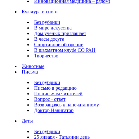
Инновационная медицина – рядом!
Культура и спорт
Без рубрики
В мире искусства
Дом ученых приглашает
В часы досуга
Спортивное обозрение
В шахматном клубе СО РАН
Творчество
Животные
Письма
Без рубрики
Письмо в редакцию
По письмам читателей
Вопрос - ответ
Возвращаясь к напечатанному
Доктор Навигатор
Даты
Без рубрики
25 января - Татьянин день