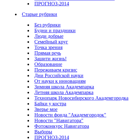
ПРОГНОЗ-2014
Старые рубрики
Без рубрики
Будни и праздники
Люди добрые
Семейный круг
Точка зрения
Прямая речь
Защити жизнь!
Образование
Переживаем кризис
Дни Российской науки
От науки к инновациям
Зимняя школа Академпарка
Летняя школа Академпарка
Технопарк Новосибирского Академгородка
Байки у костра
Зверье мое
Новости фонда "Академгородок"
Новости "Навигатора"
Фотоконкурс Навигатора
Выборы
ПРОГНОЗ-2014