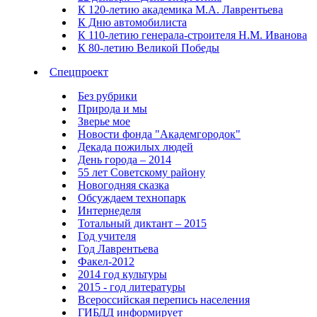
К 120-летию академика М.А. Лаврентьева
К Дню автомобилиста
К 110-летию генерала-строителя Н.М. Иванова
К 80-летию Великой Победы
Спецпроект
Без рубрики
Природа и мы
Зверье мое
Новости фонда "Академгородок"
Декада пожилых людей
День города – 2014
55 лет Советскому району
Новогодняя сказка
Обсуждаем технопарк
Интернеделя
Тотальный диктант – 2015
Год учителя
Год Лаврентьева
Факел-2012
2014 год культуры
2015 - год литературы
Всероссийская перепись населения
ГИБДД информирует