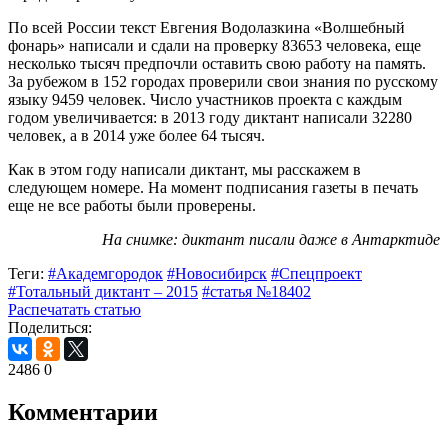
По всей России текст Евгения Водолазкина «Волшебный
фонарь» написали и сдали на проверку 83653 человека, еще
несколько тысяч предпочли оставить свою работу на память.
За рубежом в 152 городах проверили свои знания по русскому
языку 9459 человек. Число участников проекта с каждым
годом увеличивается: в 2013 году диктант написали 32280
человек, а в 2014 уже более 64 тысяч.
Как в этом году написали диктант, мы расскажем в
следующем номере. На момент подписания газеты в печать
еще не все работы были проверены.
На снимке: диктант писали даже в Антарктиде
Теги:
#Академгородок
#Новосибирск
#Спецпроект
#Тотальный диктант – 2015
#статья №18402
Распечатать статью
Поделиться:
2486
0
Комментарии