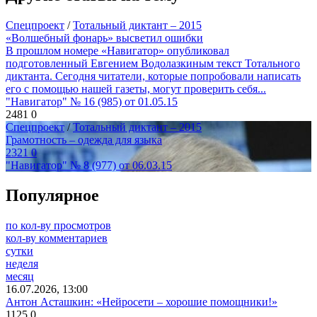
Спецпроект
/
Тотальный диктант – 2015
«Волшебный фонарь» высветил ошибки
В прошлом номере «Навигатор» опубликовал
подготовленный Евгением Водолазкиным текст Тотального
диктанта. Сегодня читатели, которые попробовали написать
его с помощью нашей газеты, могут проверить себя...
"Навигатор" № 16 (985) от 01.05.15
2481
0
Спецпроект
/
Тотальный диктант – 2015
Грамотность – одежда для языка
2321
0
"Навигатор" № 8 (977) от 06.03.15
Популярное
по кол-ву просмотров
кол-ву комментариев
сутки
неделя
месяц
16.07.2026, 13:00
Антон Асташкин: «Нейросети – хорошие помощники!»
1125
0