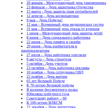
26 января – Международный день таможенника
23 февраля – День защитника Отечества
15 марта - День защиты прав потребителей
12 апреля – День космонавтики
9 мая – День Победы!
12 мая – Всемирный день медицинских сестер
31 мая – Всемирный день отказа от курения
1 июня – Международный день защиты детей
8 июня – День социального работника
22 июня – День памяти и скорби
29 июня - День изобретателя и
рационализатора
27 июля – День работника торговли
9 августа – День строителя
5 октября - День учителя
23 октября – День работника рекламы
10 ноября – День сотрудника ОВД
22 ноября – День матери
65 лет Великой Победе
К 70-летию Великой победы
В колонне бессмертного полка
Юбиляры победного года
Советскому району – 60
К 100-летию ВЛКСМ
22 декабря – День энергетика