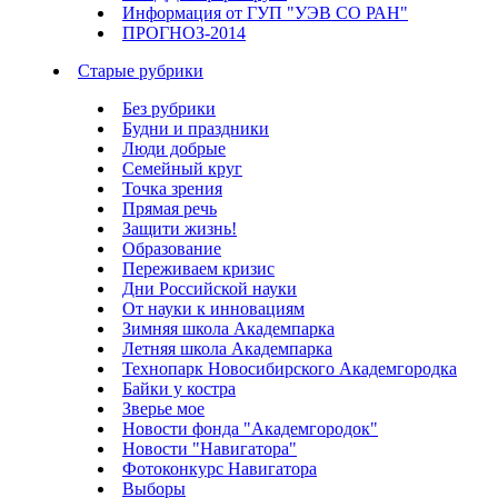
Информация от ГУП "УЭВ СО РАН"
ПРОГНОЗ-2014
Старые рубрики
Без рубрики
Будни и праздники
Люди добрые
Семейный круг
Точка зрения
Прямая речь
Защити жизнь!
Образование
Переживаем кризис
Дни Российской науки
От науки к инновациям
Зимняя школа Академпарка
Летняя школа Академпарка
Технопарк Новосибирского Академгородка
Байки у костра
Зверье мое
Новости фонда "Академгородок"
Новости "Навигатора"
Фотоконкурс Навигатора
Выборы