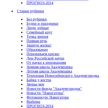
ПРОГНОЗ-2014
Старые рубрики
Без рубрики
Будни и праздники
Люди добрые
Семейный круг
Точка зрения
Прямая речь
Защити жизнь!
Образование
Переживаем кризис
Дни Российской науки
От науки к инновациям
Зимняя школа Академпарка
Летняя школа Академпарка
Технопарк Новосибирского Академгородка
Байки у костра
Зверье мое
Новости фонда "Академгородок"
Новости "Навигатора"
Фотоконкурс Навигатора
Выборы
ПРОГНОЗ-2014