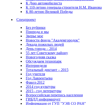
К Дню автомобилиста
К 110-летию генерала-строителя Н.М. Иванова
К 80-летию Великой Победы
Спецпроект
Без рубрики
Природа и мы
Зверье мое
Новости фонда "Академгородок"
Декада пожилых людей
День города – 2014
55 лет Советскому району
Новогодняя сказка
Обсуждаем технопарк
Интернеделя
Тотальный диктант – 2015
Год учителя
Год Лаврентьева
Факел-2012
2014 год культуры
2015 - год литературы
Всероссийская перепись населения
ГИБДД информирует
Информация от ГУП "УЭВ СО РАН"