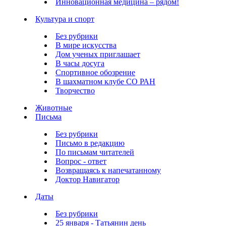
Инновационная медицина – рядом!
Культура и спорт
Без рубрики
В мире искусства
Дом ученых приглашает
В часы досуга
Спортивное обозрение
В шахматном клубе СО РАН
Творчество
Животные
Письма
Без рубрики
Письмо в редакцию
По письмам читателей
Вопрос - ответ
Возвращаясь к напечатанному
Доктор Навигатор
Даты
Без рубрики
25 января - Татьянин день