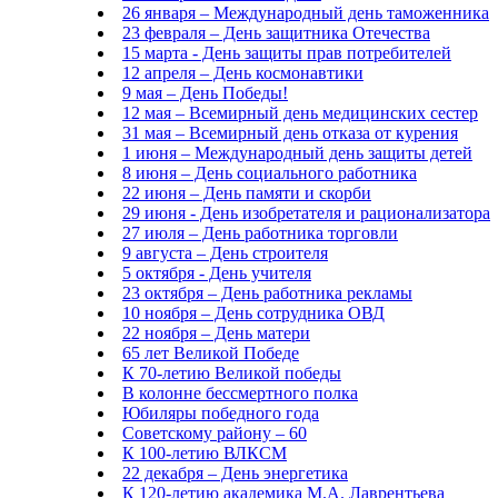
26 января – Международный день таможенника
23 февраля – День защитника Отечества
15 марта - День защиты прав потребителей
12 апреля – День космонавтики
9 мая – День Победы!
12 мая – Всемирный день медицинских сестер
31 мая – Всемирный день отказа от курения
1 июня – Международный день защиты детей
8 июня – День социального работника
22 июня – День памяти и скорби
29 июня - День изобретателя и рационализатора
27 июля – День работника торговли
9 августа – День строителя
5 октября - День учителя
23 октября – День работника рекламы
10 ноября – День сотрудника ОВД
22 ноября – День матери
65 лет Великой Победе
К 70-летию Великой победы
В колонне бессмертного полка
Юбиляры победного года
Советскому району – 60
К 100-летию ВЛКСМ
22 декабря – День энергетика
К 120-летию академика М.А. Лаврентьева