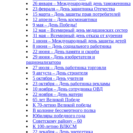
26 января – Международный день таможенника
23 февраля – День защитника Отечества
15 марта - День защиты прав потребителей
12 апреля – День космонавтики
9 мая – День Победы!
12 мая – Всемирный день медицинских сестер
31 мая – Всемирный день отказа от курения
1 июня – Международный день защиты детей
8 июня – День социального работника
22 июня – День памяти и скорби
29 июня - День изобретателя и
рационализатора
27 июля – День работника торговли
9 августа – День строителя
5 октября - День учителя
23 октября – День работника рекламы
10 ноября – День сотрудника ОВД
22 ноября – День матери
65 лет Великой Победе
К 70-летию Великой победы
В колонне бессмертного полка
Юбиляры победного года
Советскому району – 60
К 100-летию ВЛКСМ
22 декабря – День энергетика