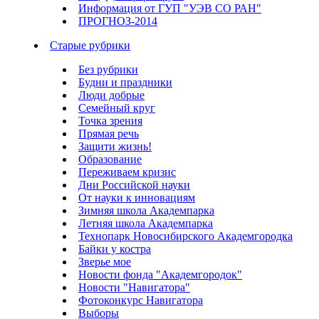
Информация от ГУП "УЭВ СО РАН"
ПРОГНОЗ-2014
Старые рубрики
Без рубрики
Будни и праздники
Люди добрые
Семейный круг
Точка зрения
Прямая речь
Защити жизнь!
Образование
Переживаем кризис
Дни Российской науки
От науки к инновациям
Зимняя школа Академпарка
Летняя школа Академпарка
Технопарк Новосибирского Академгородка
Байки у костра
Зверье мое
Новости фонда "Академгородок"
Новости "Навигатора"
Фотоконкурс Навигатора
Выборы