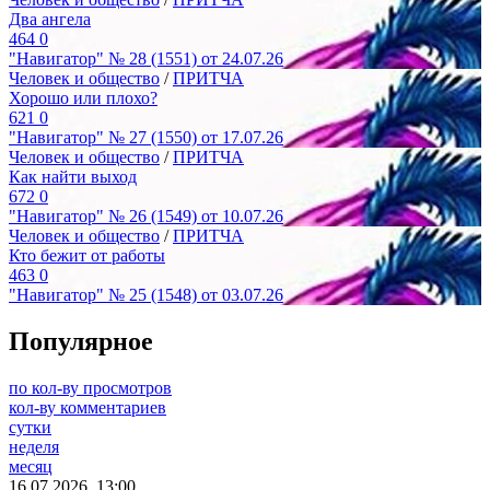
Два ангела
464
0
"Навигатор" № 28 (1551) от 24.07.26
Человек и общество
/
ПРИТЧА
Хорошо или плохо?
621
0
"Навигатор" № 27 (1550) от 17.07.26
Человек и общество
/
ПРИТЧА
Как найти выход
672
0
"Навигатор" № 26 (1549) от 10.07.26
Человек и общество
/
ПРИТЧА
Кто бежит от работы
463
0
"Навигатор" № 25 (1548) от 03.07.26
Популярное
по кол-ву просмотров
кол-ву комментариев
сутки
неделя
месяц
16.07.2026, 13:00