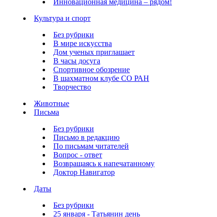
Инновационная медицина – рядом!
Культура и спорт
Без рубрики
В мире искусства
Дом ученых приглашает
В часы досуга
Спортивное обозрение
В шахматном клубе СО РАН
Творчество
Животные
Письма
Без рубрики
Письмо в редакцию
По письмам читателей
Вопрос - ответ
Возвращаясь к напечатанному
Доктор Навигатор
Даты
Без рубрики
25 января - Татьянин день