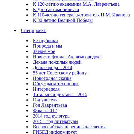
К 120-летию академика М.А. Лаврентьева
К Дню автомобилиста
К 110-летию генерала-строителя Н.М. Иванова
К 80-летию Великой Победы
Спецпроект
Без рубрики
Природа и мы
Зверье мое
Новости фонда "Академгородок"
Декада пожилых людей
День города – 2014
55 лет Советскому району
Новогодняя сказка
Обсуждаем технопарк
Интернеделя
Тотальный диктант – 2015
Год учителя
Год Лаврентьева
Факел-2012
2014 год культуры
2015 - год литературы
Всероссийская перепись населения
ГИБДД информирует