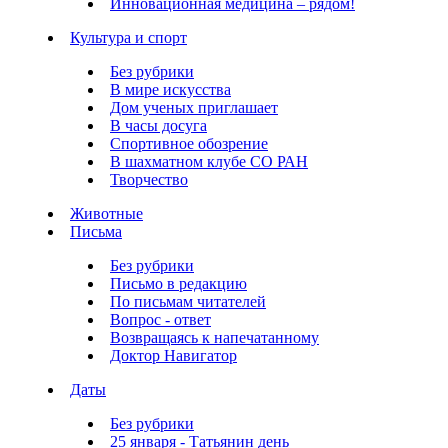
Инновационная медицина – рядом!
Культура и спорт
Без рубрики
В мире искусства
Дом ученых приглашает
В часы досуга
Спортивное обозрение
В шахматном клубе СО РАН
Творчество
Животные
Письма
Без рубрики
Письмо в редакцию
По письмам читателей
Вопрос - ответ
Возвращаясь к напечатанному
Доктор Навигатор
Даты
Без рубрики
25 января - Татьянин день