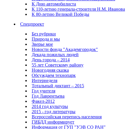
К Дню автомобилиста
К 110-летию генерала-строителя Н.М. Иванова
К 80-летию Великой Победы
Спецпроект
Без рубрики
Природа и мы
Зверье мое
Новости фонда "Академгородок"
Декада пожилых людей
День города – 2014
55 лет Советскому району
Новогодняя сказка
Обсуждаем технопарк
Интернеделя
Тотальный диктант – 2015
Год учителя
Год Лаврентьева
Факел-2012
2014 год культуры
2015 - год литературы
Всероссийская перепись населения
ГИБДД информирует
Информация от ГУП "УЭВ СО РАН"