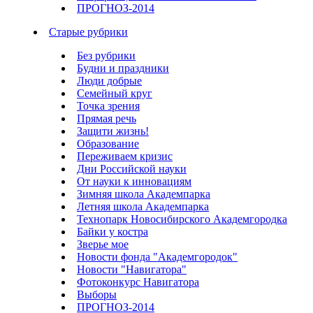
ПРОГНОЗ-2014
Старые рубрики
Без рубрики
Будни и праздники
Люди добрые
Семейный круг
Точка зрения
Прямая речь
Защити жизнь!
Образование
Переживаем кризис
Дни Российской науки
От науки к инновациям
Зимняя школа Академпарка
Летняя школа Академпарка
Технопарк Новосибирского Академгородка
Байки у костра
Зверье мое
Новости фонда "Академгородок"
Новости "Навигатора"
Фотоконкурс Навигатора
Выборы
ПРОГНОЗ-2014