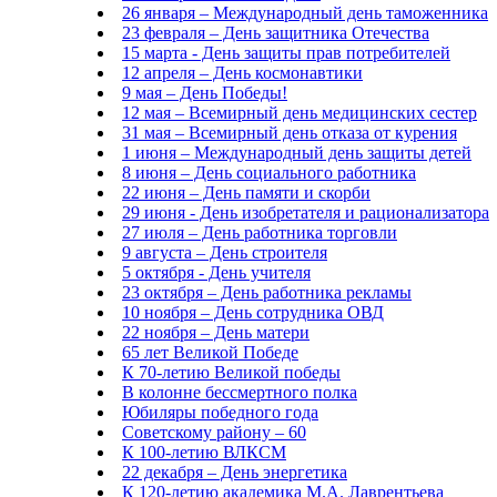
26 января – Международный день таможенника
23 февраля – День защитника Отечества
15 марта - День защиты прав потребителей
12 апреля – День космонавтики
9 мая – День Победы!
12 мая – Всемирный день медицинских сестер
31 мая – Всемирный день отказа от курения
1 июня – Международный день защиты детей
8 июня – День социального работника
22 июня – День памяти и скорби
29 июня - День изобретателя и рационализатора
27 июля – День работника торговли
9 августа – День строителя
5 октября - День учителя
23 октября – День работника рекламы
10 ноября – День сотрудника ОВД
22 ноября – День матери
65 лет Великой Победе
К 70-летию Великой победы
В колонне бессмертного полка
Юбиляры победного года
Советскому району – 60
К 100-летию ВЛКСМ
22 декабря – День энергетика
К 120-летию академика М.А. Лаврентьева