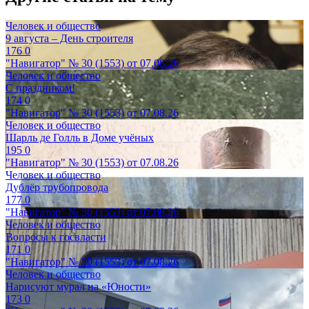
Человек и общество
9 августа – День строителя
176
0
"Навигатор" № 30 (1553) от 07.08.26
Человек и общество
С праздником!
174
0
"Навигатор" № 30 (1553) от 07.08.26
Человек и общество
Шарль де Голль в Доме учёных
195
0
"Навигатор" № 30 (1553) от 07.08.26
Человек и общество
Дублёр трубопровода
177
0
"Навигатор" № 30 (1553) от 07.08.26
Человек и общество
Вопросы к госвласти
171
0
"Навигатор" № 30 (1553) от 07.08.26
Человек и общество
Нарисуют мурал на «Юности»
173
0