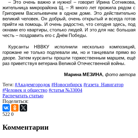
– Это очень важно и нужно! – говорит Ирина Сотникова,
жительница микрорайона Щ. – Я много лет прожила рядом с
Григорием Васильевичем в одном доме. Это действительно
великий человек. Он добрый, очень открытый и всегда готов
прийти на помощь. И очень радостно, что сегодня здесь, под
окнами его квартиры, столько людей. И это для нас большая
честь – поздравить его с Днём Победы.
Курсанты НВВКУ исполнили несколько композиций,
горожане не только подпевали им, но и танцевали прямо во
дворе. Затем курсанты прошли торжественным маршем, ещё
раз приветствуя ветерана Великой Отечественной войны.
Марина МЕЗИНА
, фото автора
Теги:
#Академгородок
#Новосибирск
#газета_Навигатор
#Человек и общество
#статья №33004
Распечатать статью
Поделиться:
522
0
Комментарии