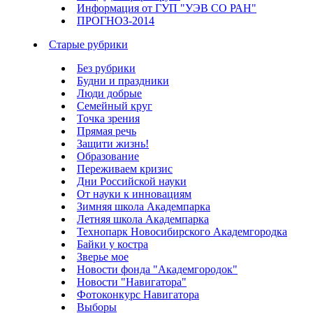
Информация от ГУП "УЭВ СО РАН"
ПРОГНОЗ-2014
Старые рубрики
Без рубрики
Будни и праздники
Люди добрые
Семейный круг
Точка зрения
Прямая речь
Защити жизнь!
Образование
Переживаем кризис
Дни Российской науки
От науки к инновациям
Зимняя школа Академпарка
Летняя школа Академпарка
Технопарк Новосибирского Академгородка
Байки у костра
Зверье мое
Новости фонда "Академгородок"
Новости "Навигатора"
Фотоконкурс Навигатора
Выборы