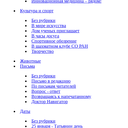
Инновационная медицина – рядом!
Культура и спорт
Без рубрики
В мире искусства
Дом ученых приглашает
В часы досуга
Спортивное обозрение
В шахматном клубе СО РАН
Творчество
Животные
Письма
Без рубрики
Письмо в редакцию
По письмам читателей
Вопрос - ответ
Возвращаясь к напечатанному
Доктор Навигатор
Даты
Без рубрики
25 января - Татьянин день