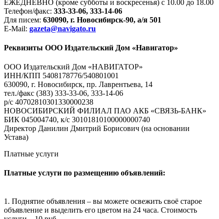
ЕЖЕДНЕВНО (кроме субботы и воскресенья) с 10.00 до 18.00
Телефон/факс:
333-33-06, 333-14-06
Для писем:
630090, г. Новосибирск-90, а/я 501
E-Mail:
gazeta@navigato.ru
Реквизиты ООО Издательский Дом «Навигатор»
ООО Издательский Дом «НАВИГАТОР»
ИНН/КПП 5408178776/540801001
630090, г. Новосибирск, пр. Лаврентьева, 14
тел./факс (383) 333-33-06, 333-14-06
р/с 40702810301330000238
НОВОСИБИРСКИЙ ФИЛИАЛ ПАО АКБ «СВЯЗЬ-БАНК»
БИК 045004740, к/с 30101810100000000740
Директор Данилин Дмитрий Борисович (на основании
Устава)
Платные услуги
Платные услуги по размещению объявлений:
1. Поднятие объявления – вы можете освежить своё старое
объявление и выделить его цветом на 24 часа. Стоимость
услуги – 10 руб.