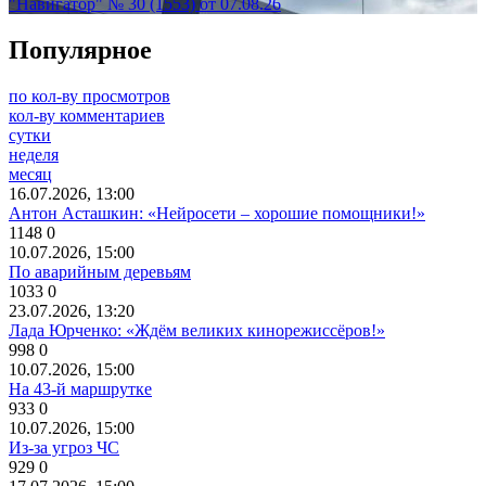
"Навигатор" № 30 (1553) от 07.08.26
Популярное
по кол-ву просмотров
кол-ву комментариев
сутки
неделя
месяц
16.07.2026, 13:00
Антон Асташкин: «Нейросети – хорошие помощники!»
1148
0
10.07.2026, 15:00
По аварийным деревьям
1033
0
23.07.2026, 13:20
Лада Юрченко: «Ждём великих кинорежиссёров!»
998
0
10.07.2026, 15:00
На 43-й маршрутке
933
0
10.07.2026, 15:00
Из-за угроз ЧС
929
0