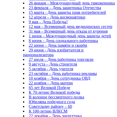
26 января – Международный день таможенника
23 февраля – День защитника Отечества
15 марта - День защиты прав потребителей
12 апреля – День космонавтики
9 мая – День Победы!
12 мая – Всемирный день медицинских сестер
31 мая – Всемирный день отказа от курения
1 июня – Международный день защиты детей
8 июня – День социального работника
22 июня – День памяти и скорби
29 июня - День изобретателя и
рационализатора
27 июля – День работника торговли
9 августа – День строителя
5 октября - День учителя
23 октября – День работника рекламы
10 ноября – День сотрудника ОВД
22 ноября – День матери
65 лет Великой Победе
К 70-летию Великой победы
В колонне бессмертного полка
Юбиляры победного года
Советскому району – 60
К 100-летию ВЛКСМ
22 декабря – День энергетика