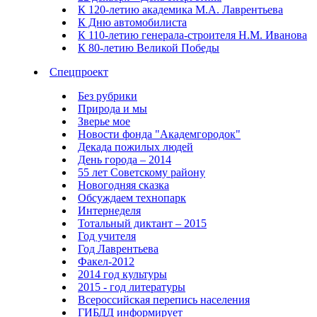
К 120-летию академика М.А. Лаврентьева
К Дню автомобилиста
К 110-летию генерала-строителя Н.М. Иванова
К 80-летию Великой Победы
Спецпроект
Без рубрики
Природа и мы
Зверье мое
Новости фонда "Академгородок"
Декада пожилых людей
День города – 2014
55 лет Советскому району
Новогодняя сказка
Обсуждаем технопарк
Интернеделя
Тотальный диктант – 2015
Год учителя
Год Лаврентьева
Факел-2012
2014 год культуры
2015 - год литературы
Всероссийская перепись населения
ГИБДД информирует