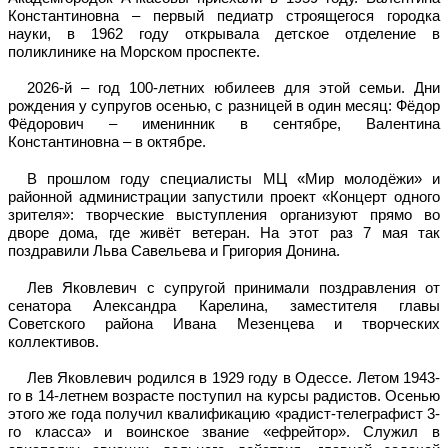
Константиновна – первый педиатр строящегося городка
науки, в 1962 году открывала детское отделение в
поликлинике на Морском проспекте.
2026-й – год 100-летних юбилеев для этой семьи. Дни
рождения у супругов осенью, с разницей в один месяц: Фёдор
Фёдорович – именинник в сентябре, Валентина
Константиновна – в октябре.
В прошлом году специалисты МЦ «Мир молодёжи» и
районной администрации запустили проект «Концерт одного
зрителя»: творческие выступления организуют прямо во
дворе дома, где живёт ветеран. На этот раз 7 мая так
поздравили Льва Савельева и Григория Донина.
Лев Яковлевич с супругой принимали поздравления от
сенатора Александра Карелина, заместителя главы
Советского района Ивана Мезенцева и творческих
коллективов.
Лев Яковлевич родился в 1929 году в Одессе. Летом 1943-
го в 14-летнем возрасте поступил на курсы радистов. Осенью
этого же года получил квалификацию «радист-телеграфист 3-
го класса» и воинское звание «ефрейтор». Служил в