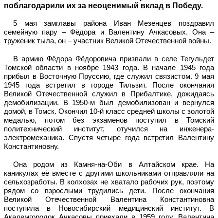
поблагодарили их за неоценимый вклад в Победу.
5 мая замглавы района Иван Мезенцев поздравил
семейную пару – Фёдора и Валентину Ачкасовых. Она –
труженик тыла, он – участник Великой Отечественной войны.
В армию Фёдора Фёдоровича призвали в селе Тегульдет
Томской области в ноябре 1943 года. В начале 1945 года
прибыл в Восточную Пруссию, где служил связистом. 9 мая
1945 года встретил в городе Тильзит. После окончания
Великой Отечественной служил в Прибалтике, дожидаясь
демобилизации. В 1950-м был демобилизован и вернулся
домой, в Томск. Окончил 10-й класс средней школы с золотой
медалью, потом без экзаменов поступил в Томский
политехнический институт, отучился на инженера-
электромеханика. Спустя четыре года встретил Валентину
Константиновну.
Она родом из Камня-на-Оби в Алтайском крае. На
каникулах её вместе с другими школьниками отправляли на
сельхозработы. В колхозах не хватало рабочих рук, поэтому
рядом со взрослыми трудились дети. После окончания
Великой Отечественной Валентина Константиновна
поступила в Новосибирский медицинский институт. В
Академгородок Ачкасовы приехали в 1959 году. Валентина