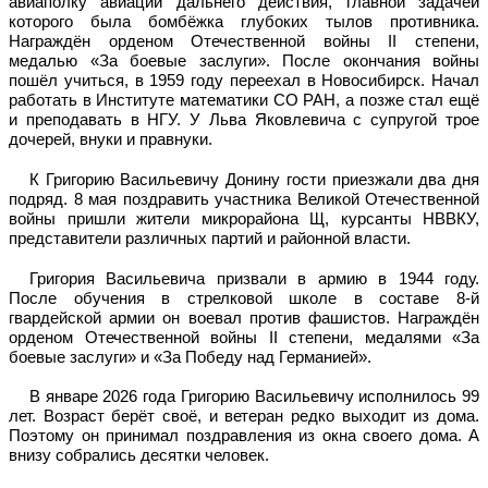
авиаполку авиации дальнего действия, главной задачей
которого была бомбёжка глубоких тылов противника.
Награждён орденом Отечественной войны II степени,
медалью «За боевые заслуги». После окончания войны
пошёл учиться, в 1959 году переехал в Новосибирск. Начал
работать в Институте математики СО РАН, а позже стал ещё
и преподавать в НГУ. У Льва Яковлевича с супругой трое
дочерей, внуки и правнуки.
К Григорию Васильевичу Донину гости приезжали два дня
подряд. 8 мая поздравить участника Великой Отечественной
войны пришли жители микрорайона Щ, курсанты НВВКУ,
представители различных партий и районной власти.
Григория Васильевича призвали в армию в 1944 году.
После обучения в стрелковой школе в составе 8-й
гвардейской армии он воевал против фашистов. Награждён
орденом Отечественной войны II степени, медалями «За
боевые заслуги» и «За Победу над Германией».
В январе 2026 года Григорию Васильевичу исполнилось 99
лет. Возраст берёт своё, и ветеран редко выходит из дома.
Поэтому он принимал поздравления из окна своего дома. А
внизу собрались десятки человек.