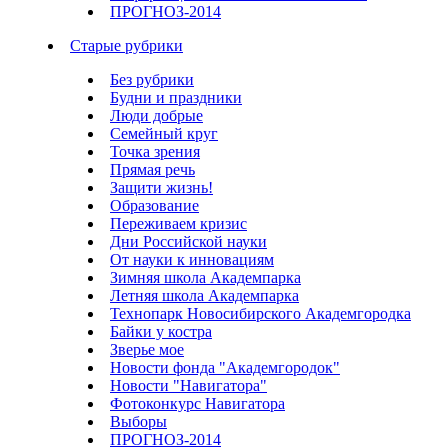
ПРОГНОЗ-2014
Старые рубрики
Без рубрики
Будни и праздники
Люди добрые
Семейный круг
Точка зрения
Прямая речь
Защити жизнь!
Образование
Переживаем кризис
Дни Российской науки
От науки к инновациям
Зимняя школа Академпарка
Летняя школа Академпарка
Технопарк Новосибирского Академгородка
Байки у костра
Зверье мое
Новости фонда "Академгородок"
Новости "Навигатора"
Фотоконкурс Навигатора
Выборы
ПРОГНОЗ-2014