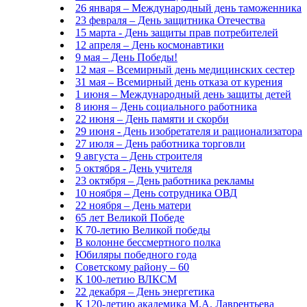
26 января – Международный день таможенника
23 февраля – День защитника Отечества
15 марта - День защиты прав потребителей
12 апреля – День космонавтики
9 мая – День Победы!
12 мая – Всемирный день медицинских сестер
31 мая – Всемирный день отказа от курения
1 июня – Международный день защиты детей
8 июня – День социального работника
22 июня – День памяти и скорби
29 июня - День изобретателя и рационализатора
27 июля – День работника торговли
9 августа – День строителя
5 октября - День учителя
23 октября – День работника рекламы
10 ноября – День сотрудника ОВД
22 ноября – День матери
65 лет Великой Победе
К 70-летию Великой победы
В колонне бессмертного полка
Юбиляры победного года
Советскому району – 60
К 100-летию ВЛКСМ
22 декабря – День энергетика
К 120-летию академика М.А. Лаврентьева