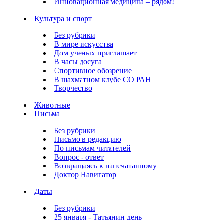
Инновационная медицина – рядом!
Культура и спорт
Без рубрики
В мире искусства
Дом ученых приглашает
В часы досуга
Спортивное обозрение
В шахматном клубе СО РАН
Творчество
Животные
Письма
Без рубрики
Письмо в редакцию
По письмам читателей
Вопрос - ответ
Возвращаясь к напечатанному
Доктор Навигатор
Даты
Без рубрики
25 января - Татьянин день