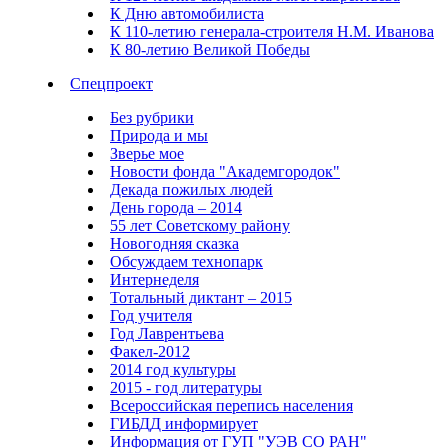
К Дню автомобилиста
К 110-летию генерала-строителя Н.М. Иванова
К 80-летию Великой Победы
Спецпроект
Без рубрики
Природа и мы
Зверье мое
Новости фонда "Академгородок"
Декада пожилых людей
День города – 2014
55 лет Советскому району
Новогодняя сказка
Обсуждаем технопарк
Интернеделя
Тотальный диктант – 2015
Год учителя
Год Лаврентьева
Факел-2012
2014 год культуры
2015 - год литературы
Всероссийская перепись населения
ГИБДД информирует
Информация от ГУП "УЭВ СО РАН"