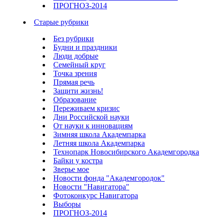
ПРОГНОЗ-2014
Старые рубрики
Без рубрики
Будни и праздники
Люди добрые
Семейный круг
Точка зрения
Прямая речь
Защити жизнь!
Образование
Переживаем кризис
Дни Российской науки
От науки к инновациям
Зимняя школа Академпарка
Летняя школа Академпарка
Технопарк Новосибирского Академгородка
Байки у костра
Зверье мое
Новости фонда "Академгородок"
Новости "Навигатора"
Фотоконкурс Навигатора
Выборы
ПРОГНОЗ-2014