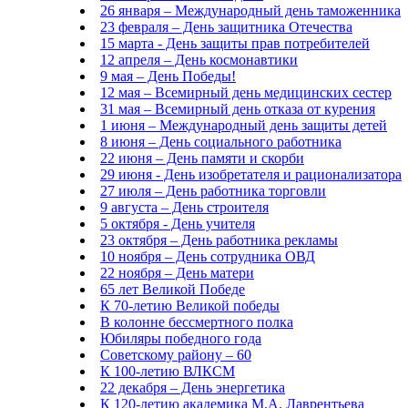
26 января – Международный день таможенника
23 февраля – День защитника Отечества
15 марта - День защиты прав потребителей
12 апреля – День космонавтики
9 мая – День Победы!
12 мая – Всемирный день медицинских сестер
31 мая – Всемирный день отказа от курения
1 июня – Международный день защиты детей
8 июня – День социального работника
22 июня – День памяти и скорби
29 июня - День изобретателя и рационализатора
27 июля – День работника торговли
9 августа – День строителя
5 октября - День учителя
23 октября – День работника рекламы
10 ноября – День сотрудника ОВД
22 ноября – День матери
65 лет Великой Победе
К 70-летию Великой победы
В колонне бессмертного полка
Юбиляры победного года
Советскому району – 60
К 100-летию ВЛКСМ
22 декабря – День энергетика
К 120-летию академика М.А. Лаврентьева