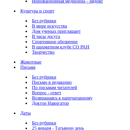
Инновационная медицина – рядом!
Культура и спорт
Без рубрики
В мире искусства
Дом ученых приглашает
В часы досуга
Спортивное обозрение
В шахматном клубе СО РАН
Творчество
Животные
Письма
Без рубрики
Письмо в редакцию
По письмам читателей
Вопрос - ответ
Возвращаясь к напечатанному
Доктор Навигатор
Даты
Без рубрики
25 января - Татьянин день