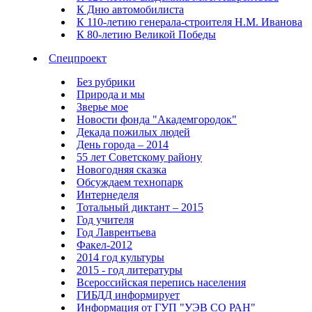
К Дню автомобилиста
К 110-летию генерала-строителя Н.М. Иванова
К 80-летию Великой Победы
Спецпроект
Без рубрики
Природа и мы
Зверье мое
Новости фонда "Академгородок"
Декада пожилых людей
День города – 2014
55 лет Советскому району
Новогодняя сказка
Обсуждаем технопарк
Интернеделя
Тотальный диктант – 2015
Год учителя
Год Лаврентьева
Факел-2012
2014 год культуры
2015 - год литературы
Всероссийская перепись населения
ГИБДД информирует
Информация от ГУП "УЭВ СО РАН"