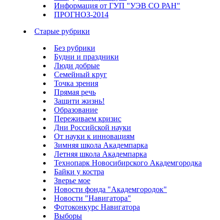
Информация от ГУП "УЭВ СО РАН"
ПРОГНОЗ-2014
Старые рубрики
Без рубрики
Будни и праздники
Люди добрые
Семейный круг
Точка зрения
Прямая речь
Защити жизнь!
Образование
Переживаем кризис
Дни Российской науки
От науки к инновациям
Зимняя школа Академпарка
Летняя школа Академпарка
Технопарк Новосибирского Академгородка
Байки у костра
Зверье мое
Новости фонда "Академгородок"
Новости "Навигатора"
Фотоконкурс Навигатора
Выборы