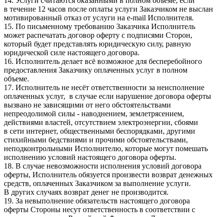
14. Услуги считаются оказанными в полном объеме, если
в течение 12 часов после оплаты услуги Заказчиком не выслан
мотивированный отказ от услуги на e-mail Исполнителя.
15. По письменному требованию Заказчика Исполнитель
может распечатать договор оферту с подписями Сторон,
который будет представлять юридическую силу, равную
юридической силе настоящего договора.
16. Исполнитель делает всё возможное для бесперебойного
предоставления Заказчику оплаченных услуг в полном
объеме.
17. Исполнитель не несёт ответственности за неисполнение
оплаченных услуг, в случае если нарушение договора оферты
вызвано не зависящими от него обстоятельствами
непреодолимой силы - наводнением, землетрясением,
действиями властей, отсутствием электроэнергии, сбоями
в сети интернет, общественными беспорядками, другими
стихийными бедствиями и прочими обстоятельствами,
неподконтрольными Исполнителю, которые могут помешать
исполнению условий настоящего договора оферты.
18. В случае невозможности исполнения условий договора
оферты, Исполнитель обязуется произвести возврат денежных
средств, оплаченных Заказчиком за выполнение услуги.
В других случаях возврат денег не производится.
19. За невыполнение обязательств настоящего договора
оферты Стороны несут ответственность в соответствии с