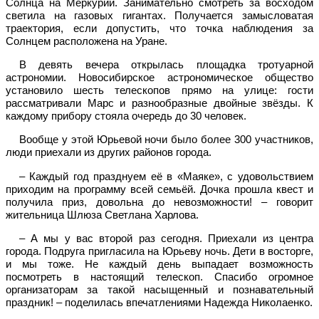
Солнца на Меркурии. Занимательно смотреть за восходом
светила на газовых гигантах. Получается замысловатая
траектория, если допустить, что точка наблюдения за
Солнцем расположена на Уране.
В девять вечера открылась площадка тротуарной
астрономии. Новосибирское астрономическое общество
установило шесть телескопов прямо на улице: гости
рассматривали Марс и разнообразные двойные звёзды. К
каждому прибору стояла очередь до 30 человек.
Вообще у этой Юрьевой ночи было более 300 участников,
люди приехали из других районов города.
– Каждый год празднуем её в «Маяке», с удовольствием
приходим на программу всей семьёй. Дочка прошла квест и
получила приз, довольна до невозможности! – говорит
жительница Шлюза Светлана Харлова.
– А мы у вас второй раз сегодня. Приехали из центра
города. Подруга пригласила на Юрьеву ночь. Дети в восторге,
и мы тоже. Не каждый день выпадает возможность
посмотреть в настоящий телескоп. Спасибо огромное
организаторам за такой насыщенный и познавательный
праздник! – поделилась впечатлениями Надежда Николаенко.