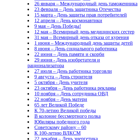
26 января – Международный день таможенника
23 февраля – День защитника Отечества
15 марта - День защиты прав потребителей
12 апреля – День космонавтики
9 мая – День Победы!
12 мая – Всемирный день медицинских сестер
31 мая – Всемирный день отказа от курения
1 июня – Международный день защиты детей
8 июня – День социального работника
22 июня – День памяти и скорби
29 июня - День изобретателя и
рационализатора
27 июля – День работника торговли
9 августа – День строителя
5 октября - День учителя
23 октября – День работника рекламы
10 ноября – День сотрудника ОВД
22 ноября – День матери
65 лет Великой Победе
К 70-летию Великой победы
В колонне бессмертного полка
Юбиляры победного года
Советскому району – 60
К 100-летию ВЛКСМ
22 декабря – День энергетика