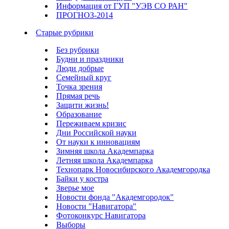
Информация от ГУП "УЭВ СО РАН"
ПРОГНОЗ-2014
Старые рубрики
Без рубрики
Будни и праздники
Люди добрые
Семейный круг
Точка зрения
Прямая речь
Защити жизнь!
Образование
Переживаем кризис
Дни Российской науки
От науки к инновациям
Зимняя школа Академпарка
Летняя школа Академпарка
Технопарк Новосибирского Академгородка
Байки у костра
Зверье мое
Новости фонда "Академгородок"
Новости "Навигатора"
Фотоконкурс Навигатора
Выборы