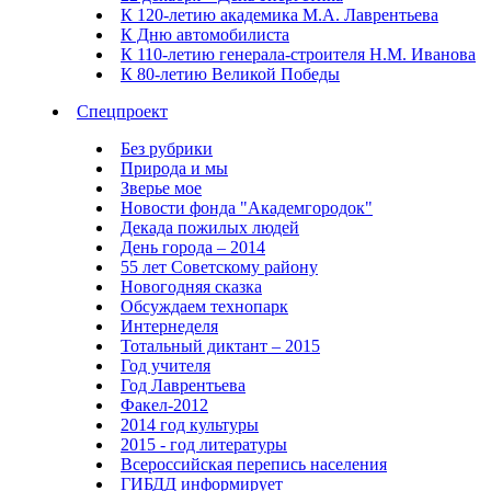
К 120-летию академика М.А. Лаврентьева
К Дню автомобилиста
К 110-летию генерала-строителя Н.М. Иванова
К 80-летию Великой Победы
Спецпроект
Без рубрики
Природа и мы
Зверье мое
Новости фонда "Академгородок"
Декада пожилых людей
День города – 2014
55 лет Советскому району
Новогодняя сказка
Обсуждаем технопарк
Интернеделя
Тотальный диктант – 2015
Год учителя
Год Лаврентьева
Факел-2012
2014 год культуры
2015 - год литературы
Всероссийская перепись населения
ГИБДД информирует