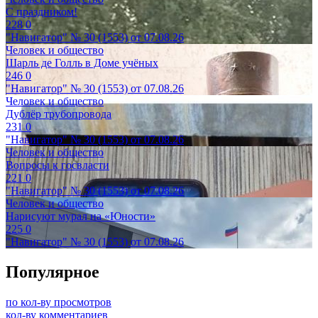
С праздником!
228
0
"Навигатор" № 30 (1553) от 07.08.26
Человек и общество
Шарль де Голль в Доме учёных
246
0
"Навигатор" № 30 (1553) от 07.08.26
Человек и общество
Дублёр трубопровода
231
0
"Навигатор" № 30 (1553) от 07.08.26
Человек и общество
Вопросы к госвласти
221
0
"Навигатор" № 30 (1553) от 07.08.26
Человек и общество
Нарисуют мурал на «Юности»
225
0
"Навигатор" № 30 (1553) от 07.08.26
Популярное
по кол-ву просмотров
кол-ву комментариев