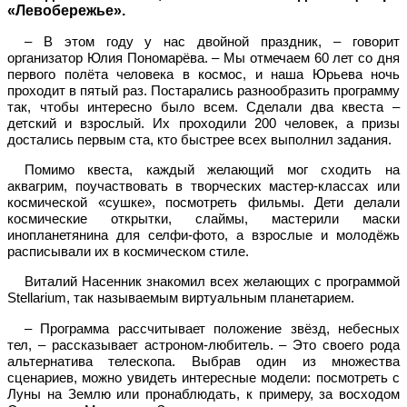
«Левобережье».
– В этом году у нас двойной праздник, – говорит
организатор Юлия Пономарёва. – Мы отмечаем 60 лет со дня
первого полёта человека в космос, и наша Юрьева ночь
проходит в пятый раз. Постарались разнообразить программу
так, чтобы интересно было всем. Сделали два квеста –
детский и взрослый. Их проходили 200 человек, а призы
достались первым ста, кто быстрее всех выполнил задания.
Помимо квеста, каждый желающий мог сходить на
аквагрим, поучаствовать в творческих мастер-классах или
космической «сушке», посмотреть фильмы. Дети делали
космические открытки, слаймы, мастерили маски
инопланетянина для селфи-фото, а взрослые и молодёжь
расписывали их в космическом стиле.
Виталий Насенник знакомил всех желающих с программой
Stellarium
, так называемым виртуальным планетарием.
– Программа рассчитывает положение звёзд, небесных
тел, – рассказывает астроном-любитель. – Это своего рода
альтернатива телескопа. Выбрав один из множества
сценариев, можно увидеть интересные модели: посмотреть с
Луны на Землю или пронаблюдать, к примеру, за восходом