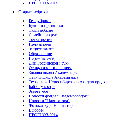
ПРОГНОЗ-2014
Старые рубрики
Без рубрики
Будни и праздники
Люди добрые
Семейный круг
Точка зрения
Прямая речь
Защити жизнь!
Образование
Переживаем кризис
Дни Российской науки
От науки к инновациям
Зимняя школа Академпарка
Летняя школа Академпарка
Технопарк Новосибирского Академгородка
Байки у костра
Зверье мое
Новости фонда "Академгородок"
Новости "Навигатора"
Фотоконкурс Навигатора
Выборы
ПРОГНОЗ-2014