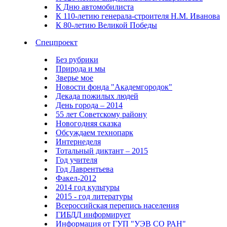
К Дню автомобилиста
К 110-летию генерала-строителя Н.М. Иванова
К 80-летию Великой Победы
Спецпроект
Без рубрики
Природа и мы
Зверье мое
Новости фонда "Академгородок"
Декада пожилых людей
День города – 2014
55 лет Советскому району
Новогодняя сказка
Обсуждаем технопарк
Интернеделя
Тотальный диктант – 2015
Год учителя
Год Лаврентьева
Факел-2012
2014 год культуры
2015 - год литературы
Всероссийская перепись населения
ГИБДД информирует
Информация от ГУП "УЭВ СО РАН"