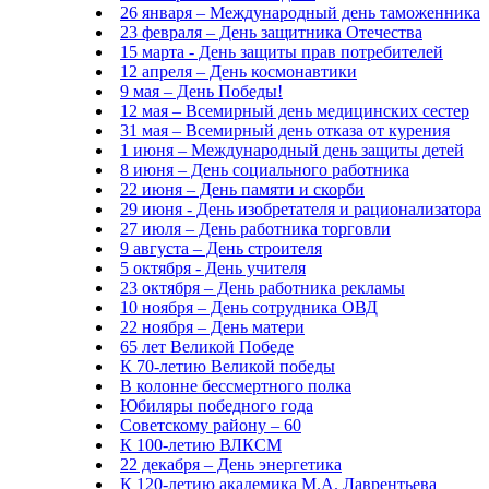
26 января – Международный день таможенника
23 февраля – День защитника Отечества
15 марта - День защиты прав потребителей
12 апреля – День космонавтики
9 мая – День Победы!
12 мая – Всемирный день медицинских сестер
31 мая – Всемирный день отказа от курения
1 июня – Международный день защиты детей
8 июня – День социального работника
22 июня – День памяти и скорби
29 июня - День изобретателя и рационализатора
27 июля – День работника торговли
9 августа – День строителя
5 октября - День учителя
23 октября – День работника рекламы
10 ноября – День сотрудника ОВД
22 ноября – День матери
65 лет Великой Победе
К 70-летию Великой победы
В колонне бессмертного полка
Юбиляры победного года
Советскому району – 60
К 100-летию ВЛКСМ
22 декабря – День энергетика
К 120-летию академика М.А. Лаврентьева