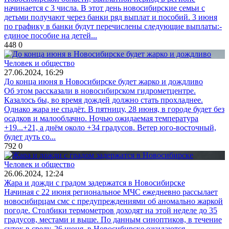
начинается с 3 числа. В этот день новосибирские семьи с
детьми получают через банки ряд выплат и пособий. 3 июня
по графику в банки будут перечислены следующие выплаты:-
единое пособие на детей...
448
0
Человек и общество
27.06.2024, 16:29
До конца июня в Новосибирске будет жарко и дождливо
Об этом рассказали в новосибирском гидрометцентре.
Казалось бы, во время дождей должно стать прохладнее.
Однако жара не спадёт. В пятницу, 28 июня, в городе будет без
осадков и малооблачно. Ночью ожидаемая температура
+19...+21, а днём около +34 градусов. Ветер юго-восточный,
будет дуть со...
792
0
Человек и общество
26.06.2024, 12:24
Жара и дожди с градом задержатся в Новосибирске
Начиная с 22 июня региональное МЧС ежедневно рассылает
новосибирцам смс с предупреждениями об аномально жаркой
погоде. Столбики термометров доходят на этой неделе до 35
градусов, местами и выше. По данным синоптиков, в течение
суток в среду, 26 июня, в Новосибирске ожидаются