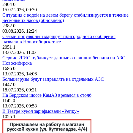
2404
0
15.07.2026, 09:30
Ситуация с водой на левом берегу стабилизируется в течение
нескольких часов (обновлено)
2382
0
03.08.2026, 12:24
Самый популярный маршрут пригородного сообщения
назвали в Новосибирскстате
2051
1
13.07.2026, 11:03
Сервис 2ГИС публикует данные о наличии бензина на АЗС
Новосибирска
1686
0
13.07.2026, 14:06
Большегрузы будут заправлять на отдельных АЗС
1447
0
18.07.2026, 09:21
На Бердском шоссе КамАЗ врезался в столб
1145
0
13.07.2026, 09:58
В Театре кукол зарифмовали «Репку»
1055
1