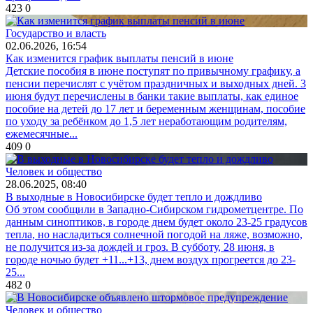
423
0
Государство и власть
02.06.2026, 16:54
Как изменится график выплаты пенсий в июне
Детские пособия в июне поступят по привычному графику, а
пенсии перечислят с учётом праздничных и выходных дней. 3
июня будут перечислены в банки такие выплаты, как единое
пособие на детей до 17 лет и беременным женщинам, пособие
по уходу за ребёнком до 1,5 лет неработающим родителям,
ежемесячные...
409
0
Человек и общество
28.06.2025, 08:40
В выходные в Новосибирске будет тепло и дождливо
Об этом сообщили в Западно-Сибирском гидрометцентре. По
данным синоптиков, в городе днем будет около 23-25 градусов
тепла, но насладиться солнечной погодой на ляже, возможно,
не получится из-за дождей и гроз. В субботу, 28 июня, в
городе ночью будет +11...+13, днем воздух прогреется до 23-
25...
482
0
Человек и общество