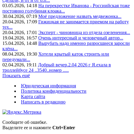
сделали, и от и от о.п...
03.05.2026, 14:18
На перекрестке Иванова - Россиийская тоже
постоянно голубиная клоака...
30.04.2026, 07:19
Моё предложение назвать медвежонка...
20.04.2026, 17:09
Гижицкая не занимается приемом на работу
тех...
20.04.2026, 17:01
Эксперт - чиновница из отдела озеленения...
19.04.2026, 16:57
Очень интересный и человечный автор...
15.04.2026, 14:48
Вырубать надо именно разросшиеся заросли
клёна...
08.04.2026, 19:30
Хотели крытый каток строить или
передумали...
02.04.2026, 19:11
Добрый вечер.2.04 2026 г Я.ехала в
троллейбусе 24 ..3540..номер .....
Показать ещё
Юридическая информация
Политика конфиденциальности
Карта сайта
Написать в редакцию
Сообщите об ошибке.
Выделите ее и нажмите
Ctrl+Enter