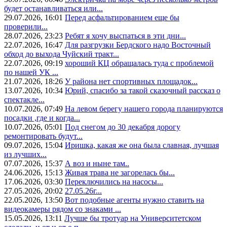
будет останавливаться или...
29.07.2026, 16:01
Перед асфальтированием еще бы
проверили...
28.07.2026, 23:23
Ребят я хочу выспаться в эти дни...
22.07.2026, 16:47
Для разгрузки Бердского надо Восточный
обход до выхода Чуйский тракт...
22.07.2026, 09:19
хороший КЦ обращалась туда с проблемой
по нашей УК ...
21.07.2026, 18:26
У района нет спортивных площадок...
13.07.2026, 10:34
Юрий, спасибо за такой сказочный рассказ о
спектакле...
10.07.2026, 07:49
На левом берегу нашего города планируются
посадки ,где и когда...
10.07.2026, 05:01
Под снегом до 30 декабря дорогу
ремонтировать будут...
09.07.2026, 15:04
Иришка, какая же она была славная, лучшая
из лучших...
07.07.2026, 15:37
А воз и ныне там..
24.06.2026, 15:13
Живая трава не загорелась бы...
17.06.2026, 03:30
Переключились на насосы...
27.05.2026, 20:02
27.05.26г...
22.05.2026, 13:50
Вот подобные агенты нужно ставить на
видеокамеры рядом со знаками ...
15.05.2026, 13:11
Лучше бы тротуар на Университетском