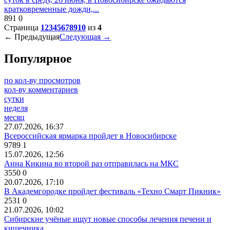
кратковременные дожди,...
891
0
Страница
1
2
3
4
5
6
7
8
9
10
из
4
← Предыдущая
Следующая →
Популярное
по кол-ву просмотров
кол-ву комментариев
сутки
неделя
месяц
27.07.2026, 16:37
Всероссийская ярмарка пройдет в Новосибирске
9789
1
15.07.2026, 12:56
Анна Кикина во второй раз отправилась на МКС
3550
0
20.07.2026, 17:10
В Академгородке пройдет фестиваль «Техно Смарт Пикник»
2531
0
21.07.2026, 10:02
Сибирские учёные ищут новые способы лечения печени и
кишечника