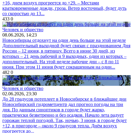
+16, днем воздух прогреется до +29. – Местами
кратковременные дожди, гроза. Ветер восточный, будет дуть
со скоростью до 13...
433
0
Человек и общество
08.06.2026, 14:23
Новосибирцы отдохнут на один день больше на этой неделе
Дополнительный выходной будет связан с празднованием Дня
России – 12 июня, в пятницу. Всего в июне 30 дней, из
которых – 21 день рабочий и 9 выходных, один из которых –
дополнительный. На этой неделе рабочие дни – с 8 по 11
июня. При этом 11 июня будет сокращенным на один...
482
0
Человек и общество
02.06.2026, 23:30
До 28 градусов потеплеет в Новосибирске в ближайшие дни
Новосибирский гидрометцентр дал прогноз погоды на три
дня. По данным синоптиков в городе будет жарко,
практически безветренно и без осадков. Начало лета радует
горожан теплой погодой. Так, ночью, 3 июня, в городе будет
+12, в пригороде – около 9 градусов тепла. Днём воздух
прогреется до...