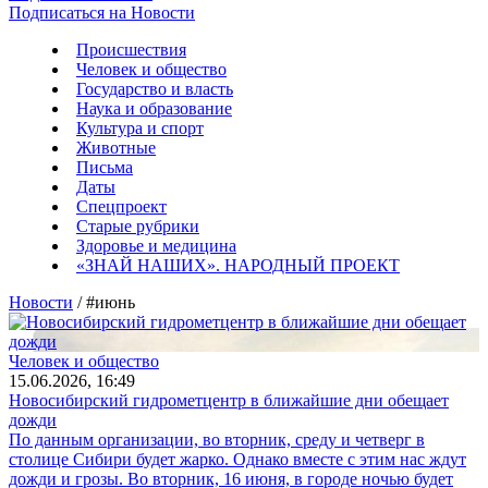
Подписаться на Новости
Происшествия
Человек и общество
Государство и власть
Наука и образование
Культура и спорт
Животные
Письма
Даты
Спецпроект
Старые рубрики
Здоровье и медицина
«ЗНАЙ НАШИХ». НАРОДНЫЙ ПРОЕКТ
Новости
/ #июнь
Человек и общество
15.06.2026, 16:49
Новосибирский гидрометцентр в ближайшие дни обещает
дожди
По данным организации, во вторник, среду и четверг в
столице Сибири будет жарко. Однако вместе с этим нас ждут
дожди и грозы. Во вторник, 16 июня, в городе ночью будет