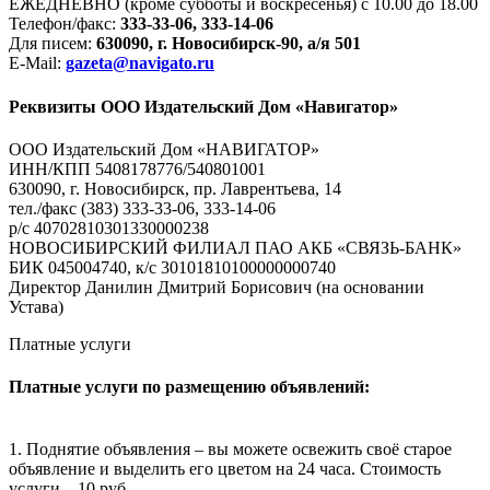
ЕЖЕДНЕВНО (кроме субботы и воскресенья) с 10.00 до 18.00
Телефон/факс:
333-33-06, 333-14-06
Для писем:
630090, г. Новосибирск-90, а/я 501
E-Mail:
gazeta@navigato.ru
Реквизиты ООО Издательский Дом «Навигатор»
ООО Издательский Дом «НАВИГАТОР»
ИНН/КПП 5408178776/540801001
630090, г. Новосибирск, пр. Лаврентьева, 14
тел./факс (383) 333-33-06, 333-14-06
р/с 40702810301330000238
НОВОСИБИРСКИЙ ФИЛИАЛ ПАО АКБ «СВЯЗЬ-БАНК»
БИК 045004740, к/с 30101810100000000740
Директор Данилин Дмитрий Борисович (на основании
Устава)
Платные услуги
Платные услуги по размещению объявлений:
1. Поднятие объявления – вы можете освежить своё старое
объявление и выделить его цветом на 24 часа. Стоимость
услуги – 10 руб.