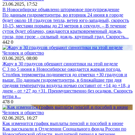
23.06.2025, 17:52
В Новосибирске объявлено штормовое предупреждение
По данным гидрометцентра, во вторник 24 июня в городе
будет около 18 градусов тепла, ветер юго-западный, скорость
10-15, местами порывы до 23 метров в секунду. – В течение
суток будет облачно, ожидаются кратковременный дождь,
гроза, при грозе – сильный дождь, крупный град. Скорость...
442
0
Человек и общество
03.06.2025, 08:00
Жару в 30 градусов обещают синоптики на этой неделе
С 3 по 5 июня в Новосибирске ожидается жаркая погода.
Столбик термометра поднимется до отметки +30 градусов и
выше. По данным гидрометцентра, в ближайшие три дня
средняя температура воздуха ночью составит от +14 до +18, а
днем – от +27 до +31. Преимущественно без осадков. Скорость
ветра в...
478
0
Человек и общество
02.06.2025, 16:27
Как изменится график выплаты пенсий и пособий в июне
Как рассказали в Отделении Социального фонда России по
Новосибирской области, выплатной период в регионе