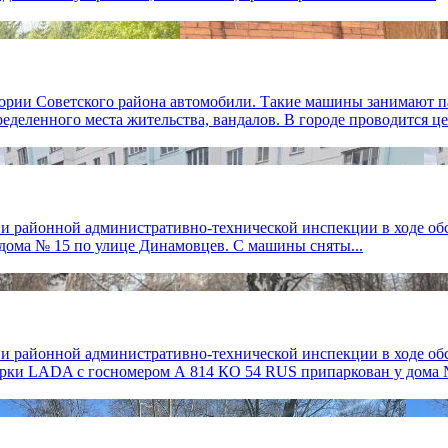
рии Советского района автомобили. Такие машины занимают п
деленного места жительства, вандалов. В городе проводится це
а и районной административно-технической инспекции в ходе о
дома № 15 по улице Динамовцев. С машины сняты...
а и районной административно-технической инспекции в ходе о
рки LADA с госномером А 814 КО 54 RUS припаркован у дома № 