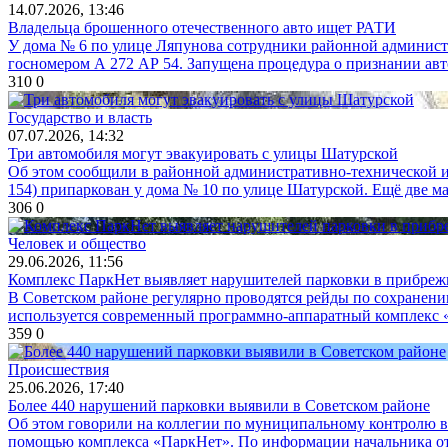
14.07.2026, 13:46
Владельца брошенного отечественного авто ищет РАТИ
У дома № 6 по улице Ляпунова сотрудники районной админис
госномером А 272 АР 54. Запущена процедура о признании авт
310
0
Государство и власть
07.07.2026, 14:32
Три автомобиля могут эвакуировать с улицы Шатурской
Об этом сообщили в районной административно-технической и
154) припаркован у дома № 10 по улице Шатурской. Ещё две ма
306
0
Человек и общество
29.06.2026, 11:56
Комплекс ПаркНет выявляет нарушителей парковки в прибреж
В Советском районе регулярно проводятся рейды по сохранен
используется современный программно‑аппаратный комплекс «
359
0
Происшествия
25.06.2026, 17:40
Более 440 нарушений парковки выявили в Советском районе
Об этом говорили на коллегии по муниципальному контролю в 
помощью комплекса «ПаркНет». По информации начальника отде