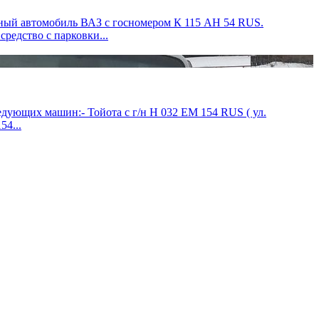
ный автомобиль ВАЗ с госномером К 115 АН 54 RUS.
редство с парковки...
ующих машин:- Тойота с г/н Н 032 ЕМ 154 RUS ( ул.
54...