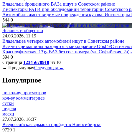
Владельца брошенного ВАЗа ищут в Советском районе
Инспекторы РАТИ при обследовании территории Советского р
Автомобиль имеет видимые повреждения кузова. Инспекторы РА
544
0
Человек и общество
24.03.2026, 11:19
Владельцев четырех автомобилей ищут в Советском районе
Все четыре машины находятся в микрорайоне ОбьГЭС и имеют 
Красноуфимская, 13);- ВАЗ без гос. номера (ул. Софийская, 2а);-
394
0
Страница
1
2
3
4
5
6
7
8
9
10
из
10
← Предыдущая
Следующая →
Популярное
по кол-ву просмотров
кол-ву комментариев
сутки
неделя
месяц
27.07.2026, 16:37
Всероссийская ярмарка пройдет в Новосибирске
9729
1