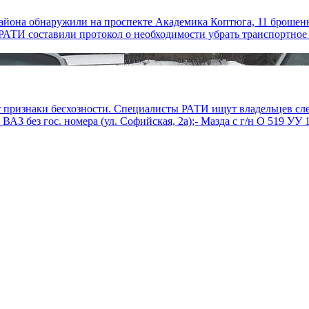
айона обнаружили на проспекте Академика Коптюга, 11 брошен
ТИ составили протокол о необходимости убрать транспортное с
признаки бесхозности. Специалисты РАТИ ищут владельцев след
 ВАЗ без гос. номера (ул. Софийская, 2а);- Мазда с г/н О 519 УУ 1