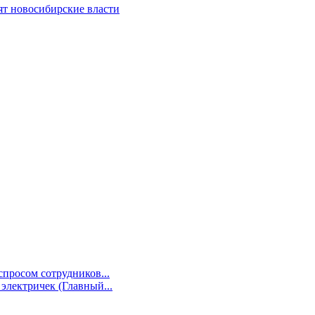
ят новосибирские власти
просом сотрудников...
электричек (Главный...