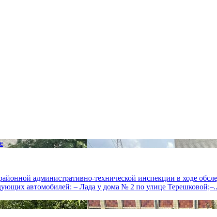
и районной административно-технической инспекции в ходе обс
щих автомобилей: – Лада у дома № 2 по улице Терешковой;–..