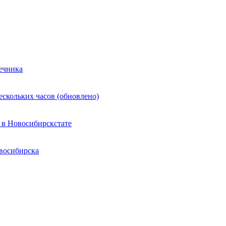
ечника
ескольких часов (обновлено)
 в Новосибирскстате
восибирска