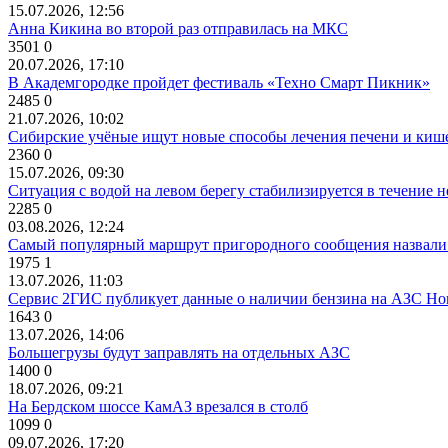
15.07.2026, 12:56
Анна Кикина во второй раз отправилась на МКС
3501
0
20.07.2026, 17:10
В Академгородке пройдет фестиваль «Техно Смарт Пикник»
2485
0
21.07.2026, 10:02
Сибирские учёные ищут новые способы лечения печени и киш
2360
0
15.07.2026, 09:30
Ситуация с водой на левом берегу стабилизируется в течение н
2285
0
03.08.2026, 12:24
Самый популярный маршрут пригородного сообщения назвали
1975
1
13.07.2026, 11:03
Сервис 2ГИС публикует данные о наличии бензина на АЗС Но
1643
0
13.07.2026, 14:06
Большегрузы будут заправлять на отдельных АЗС
1400
0
18.07.2026, 09:21
На Бердском шоссе КамАЗ врезался в столб
1099
0
09.07.2026, 17:20