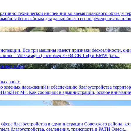
тративно-технической инспекции во время планового объезда 
омобиля бесхозяйным для дальнейшего его перемещения на площ
нспекции. Все три машины имеют признаки бесхозяйности, они 
шины – Volkswagen (госномер Е 034 СВ 154) и BMW (без...
ных зонах
ию зелёных насаждений и обеспечению благоустройства террито
ПаркНет‑М». Как сообщили в администрации, особое внимание.
сфере благоустройства в администрации Советского района, ко
ла благоустройства, озеленения, транспорта и РАТИ Олеси...