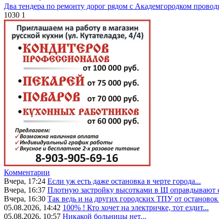
Два тендера по ремонту дорог рядом с Академгородком провод
1030
1
Комментарии
Вчера, 17:24
Если уж есть даже остановка в черте города...
Вчера, 16:37
Плотную застройку высотками в Щ оправдывают с
Вчера, 16:30
Так ведь и на других городских ТПУ от остановок 
05.08.2026, 14:42
100% ! Кто хочет на электричке, тот ездит...
05.08.2026, 10:57
Никакой больницы нет...