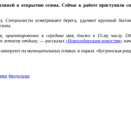
пляжей к открытию сезона. Сейчас к работе приступили с
у. Специалисты осматривают берега, удаляют крупный бытов
езона.
в, ориентировочно в середине мая, ближе к 15-му числу. О
ет летнему отдыху,
— рассказал
«Новосибирским новостям»
нач
планируют на муниципальных пляжах в парках «Бугринская роща»
яжи
#водолазы