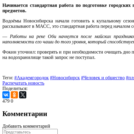
Начинается стандартная работа по подготовке городских 
предметов.
Водоёмы Новосибирска начали готовить к купальному сезон
рассказывают в МАСС, это стандартная работа перед началом с
—
Работы на реке Оби начнутся после майских празднико
наполняемости его чаши до того уровня, который способству
Фокин уточнил: проверять и при необходимости очищать дно 
на водохранилище такой запрос не поступал.
Теги:
#Академгородок
#Новосибирск
#Человек и общество
#пл
Распечатать новость
Поделиться:
479
0
Комментарии
Добавить комментарий