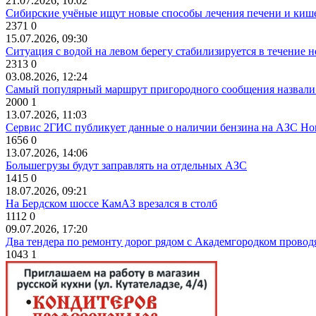
21.07.2026, 10:02
Сибирские учёные ищут новые способы лечения печени и киш
2371
0
15.07.2026, 09:30
Ситуация с водой на левом берегу стабилизируется в течение н
2313
0
03.08.2026, 12:24
Самый популярный маршрут пригородного сообщения назвали
2000
1
13.07.2026, 11:03
Сервис 2ГИС публикует данные о наличии бензина на АЗС Но
1656
0
13.07.2026, 14:06
Большегрузы будут заправлять на отдельных АЗС
1415
0
18.07.2026, 09:21
На Бердском шоссе КамАЗ врезался в столб
1112
0
09.07.2026, 17:20
Два тендера по ремонту дорог рядом с Академгородком провод
1043
1