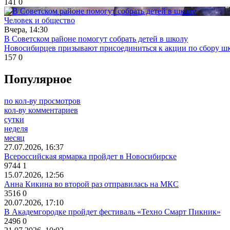
141
0
Человек и общество
Вчера, 14:30
В Советском районе помогут собрать детей в школу
Новосибирцев призывают присоединиться к акции по сбору шк
157
0
Популярное
по кол-ву просмотров
кол-ву комментариев
сутки
неделя
месяц
27.07.2026, 16:37
Всероссийская ярмарка пройдет в Новосибирске
9744
1
15.07.2026, 12:56
Анна Кикина во второй раз отправилась на МКС
3516
0
20.07.2026, 17:10
В Академгородке пройдет фестиваль «Техно Смарт Пикник»
2496
0