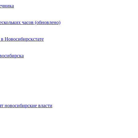
ечника
ескольких часов (обновлено)
 в Новосибирскстате
восибирска
ят новосибирские власти