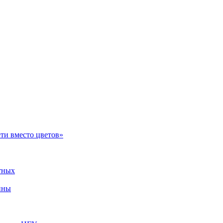
ти вместо цветов»
тных
ины