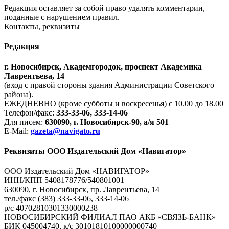
Редакция оставляет за собой право удалять комментарии,
поданные с нарушением правил.
Контакты, реквизиты
Редакция
г. Новосибирск, Академгородок, проспект Академика
Лаврентьева, 14
(вход с правой стороны здания Администрации Советского
района).
ЕЖЕДНЕВНО (кроме субботы и воскресенья) с 10.00 до 18.00
Телефон/факс:
333-33-06, 333-14-06
Для писем:
630090, г. Новосибирск-90, а/я 501
E-Mail:
gazeta@navigato.ru
Реквизиты ООО Издательский Дом «Навигатор»
ООО Издательский Дом «НАВИГАТОР»
ИНН/КПП 5408178776/540801001
630090, г. Новосибирск, пр. Лаврентьева, 14
тел./факс (383) 333-33-06, 333-14-06
р/с 40702810301330000238
НОВОСИБИРСКИЙ ФИЛИАЛ ПАО АКБ «СВЯЗЬ-БАНК»
БИК 045004740, к/с 30101810100000000740