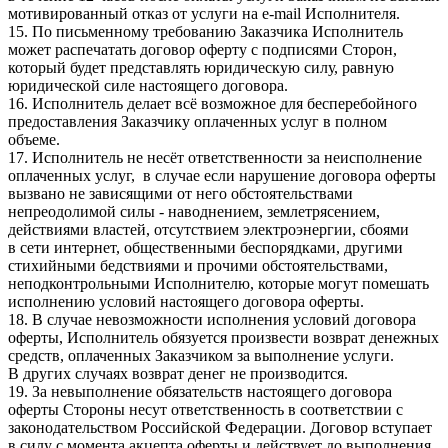
мотивированный отказ от услуги на e-mail Исполнителя.
15. По письменному требованию Заказчика Исполнитель
может распечатать договор оферту с подписями Сторон,
который будет представлять юридическую силу, равную
юридической силе настоящего договора.
16. Исполнитель делает всё возможное для бесперебойного
предоставления Заказчику оплаченных услуг в полном
объеме.
17. Исполнитель не несёт ответственности за неисполнение
оплаченных услуг, в случае если нарушение договора оферты
вызвано не зависящими от него обстоятельствами
непреодолимой силы - наводнением, землетрясением,
действиями властей, отсутствием электроэнергии, сбоями
в сети интернет, общественными беспорядками, другими
стихийными бедствиями и прочими обстоятельствами,
неподконтрольными Исполнителю, которые могут помешать
исполнению условий настоящего договора оферты.
18. В случае невозможности исполнения условий договора
оферты, Исполнитель обязуется произвести возврат денежных
средств, оплаченных Заказчиком за выполнение услуги.
В других случаях возврат денег не производится.
19. За невыполнение обязательств настоящего договора
оферты Стороны несут ответственность в соответствии с
законодательством Российской Федерации. Договор вступает
в силу с момента акцепта оферты и действует до выполнения