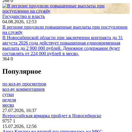
268
0
Государство и власть
04.08.2026, 12:53
В регионе продлили повышенные выплаты при поступлении
на службу
В Новосибирской области при заключении контракта до 31
августа 2026 года действует повышенная единовременная
выплата до 2 900 000 рублей. Денежное содержание будет
составлять от 224 000 рублей в месяц.
364
0
Популярное
по кол-ву просмотров
кол-ву комментариев
сутки
неделя
месяц
27.07.2026, 16:37
Всероссийская ярмарка пройдет в Новосибирске
9757
1
15.07.2026, 12:56
Анна Кикина во второй раз отправилась на МКС