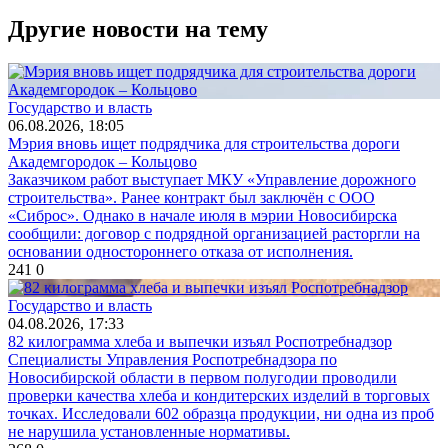
Другие новости на тему
Государство и власть
06.08.2026, 18:05
Мэрия вновь ищет подрядчика для строительства дороги
Академгородок – Кольцово
Заказчиком работ выступает МКУ «Управление дорожного
строительства». Ранее контракт был заключён с ООО
«Сиброс». Однако в начале июля в мэрии Новосибирска
сообщили: договор с подрядной организацией расторгли на
основании одностороннего отказа от исполнения.
241
0
Государство и власть
04.08.2026, 17:33
82 килограмма хлеба и выпечки изъял Роспотребнадзор
Специалисты Управления Роспотребнадзора по
Новосибирской области в первом полугодии проводили
проверки качества хлеба и кондитерских изделий в торговых
точках. Исследовали 602 образца продукции, ни одна из проб
не нарушила установленные нормативы.