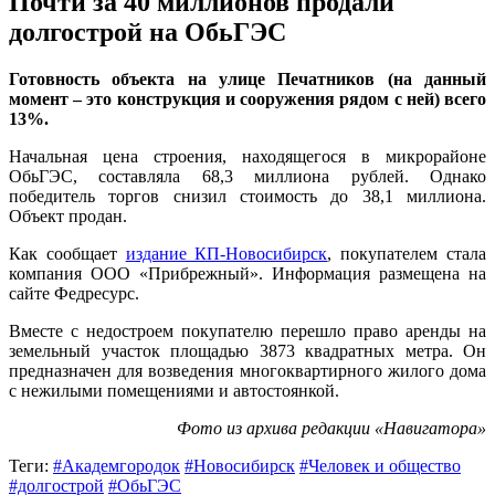
Почти за 40 миллионов продали
долгострой на ОбьГЭС
Готовность объекта на улице Печатников (на данный
момент – это конструкция и сооружения рядом с ней) всего
13%.
Начальная цена строения, находящегося в микрорайоне
ОбьГЭС, составляла 68,3 миллиона рублей. Однако
победитель торгов снизил стоимость до 38,1 миллиона.
Объект продан.
Как сообщает
издание КП-Новосибирск
, покупателем стала
компания ООО «Прибрежный». Информация размещена на
сайте Федресурс.
Вместе с недостроем покупателю перешло право аренды на
земельный участок площадью 3873 квадратных метра. Он
предназначен для возведения многоквартирного жилого дома
с нежилыми помещениями и автостоянкой.
Фото из архива редакции «Навигатора»
Теги:
#Академгородок
#Новосибирск
#Человек и общество
#долгострой
#ОбьГЭС