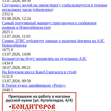
15.07.2026, 09:30
Ситуация с водой на левом берегу стабилизируется в течение
нескольких часов (обновлено)
2352
0
03.08.2026, 12:24
Самый популярный маршрут пригородного сообщения
назвали в Новосибирскстате
2025
1
13.07.2026, 11:03
Сервис 2ГИС публикует данные о наличии бензина на АЗС
Новосибирска
1675
0
13.07.2026, 14:06
Большегрузы будут заправлять на отдельных АЗС
1434
0
18.07.2026, 09:21
На Бердском шоссе КамАЗ врезался в столб
1132
0
13.07.2026, 09:58
В Театре кукол зарифмовали «Репку»
1040
1