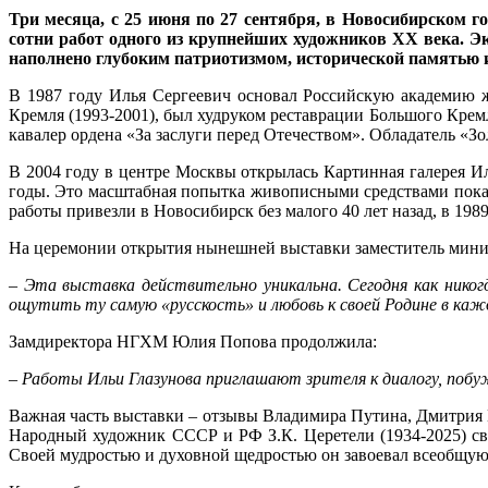
Три месяца, с 25 июня по 27 сентября, в Новосибирском 
сотни работ одного из крупнейших художников ХХ века. Эк
наполнено глубоким патриотизмом, исторической памятью и
В 1987 году Илья Сергеевич основал Российскую академию жи
Кремля (1993-2001), был худруком реставрации Большого Крем
кавалер ордена «За заслуги перед Отечеством». Обладатель 
В 2004 году в центре Москвы открылась Картинная галерея Ил
годы. Это масштабная попытка живописными средствами показа
работы привезли в Новосибирск без малого 40 лет назад, в 19
На церемонии открытия нынешней выставки заместитель мини
–
Эта выставка действительно уникальна. Сегодня как никог
ощутить ту самую «русскость» и любовь к своей Родине в каж
Замдиректора НГХМ Юлия Попова продолжила:
–
Работы Ильи Глазунова приглашают зрителя к диалогу, побуж
Важная часть выставки – отзывы Владимира Путина, Дмитрия 
Народный художник СССР и РФ З.К. Церетели (1934-2025) св
Своей мудростью и духовной щедростью он завоевал всеобщую