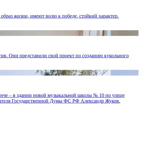
образ жизни, имеют волю к победе, стойкий характер.
ив. Они представили свой проект по созданию кукольного
ынче – в здании новой музыкальной школы № 10 по улице
дателя Государственной Думы ФС РФ Александр Жуков.