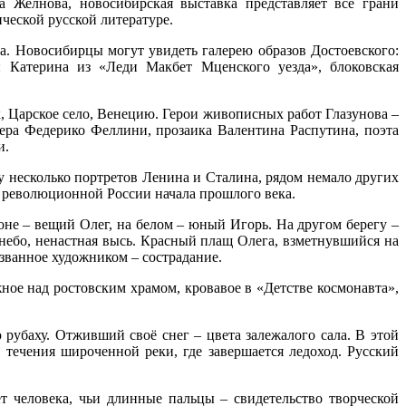
а Желнова, новосибирская выставка представляет все грани
ической русской литературе.
ва. Новосибирцы могут увидеть галерею образов Достоевского:
: Катерина из «Леди Макбет Мценского уезда», блоковская
к, Царское село, Венецию. Герои живописных работ Глазунова –
ра Федерико Феллини, прозаика Валентина Распутина, поэта
и.
у несколько портретов Ленина и Сталина, рядом немало других
а революционной России начала прошлого века.
оне – вещий Олег, на белом – юный Игорь. На другом берегу –
 небо, ненастная высь. Красный плащ Олега, взметнувшийся на
ызванное художником – сострадание.
ное над ростовским храмом, кровавое в «Детстве космонавта»,
рубаху. Отживший своё снег – цвета залежалого сала. В этой
течения широченной реки, где завершается ледоход. Русский
т человека, чьи длинные пальцы – свидетельство творческой