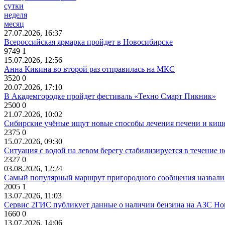
сутки
неделя
месяц
27.07.2026, 16:37
Всероссийская ярмарка пройдет в Новосибирске
9749
1
15.07.2026, 12:56
Анна Кикина во второй раз отправилась на МКС
3520
0
20.07.2026, 17:10
В Академгородке пройдет фестиваль «Техно Смарт Пикник»
2500
0
21.07.2026, 10:02
Сибирские учёные ищут новые способы лечения печени и киш
2375
0
15.07.2026, 09:30
Ситуация с водой на левом берегу стабилизируется в течение н
2327
0
03.08.2026, 12:24
Самый популярный маршрут пригородного сообщения назвали
2005
1
13.07.2026, 11:03
Сервис 2ГИС публикует данные о наличии бензина на АЗС Но
1660
0
13.07.2026, 14:06