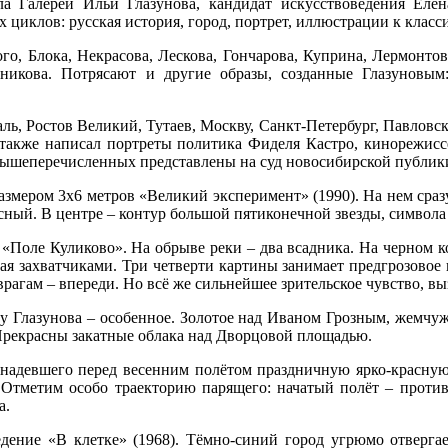
а Галереи Ильи Глазунова, кандидат искусствоведения Елен
 циклов: русская история, город, портрет, иллюстрации к класс
го, Блока, Некрасова, Лескова, Гончарова, Куприна, Лермонто
икова. Потрясают и другие образы, созданные Глазуновым
ль, Ростов Великий, Тутаев, Москву, Санкт-Петербург, Павловс
также написал портреты политика Фиделя Кастро, кинорежиссе
вышеперечисленных представлены на суд новосибирской публик
размером 3х6 метров «Великий эксперимент» (1990). На нем сраз
сный. В центре – контур большой пятиконечной звезды, символ
а «Поле Куликово». На обрыве реки – два всадника. На черном к
ная захватчиками. Три четверти картины занимает предгрозовое
врагам – впереди. Но всё же сильнейшее зрительское чувство, в
у Глазунова – особенное. Золотое над Иваном Грозным, жемчуж
 Прекрасны закатные облака над Дворцовой площадью.
, надевшего перед весенним полётом праздничную ярко-красную 
 Отметим особо траекторию парящего: начатый полёт – против 
а.
едение «В клетке» (1968). Тёмно-синий город угрюмо отвергае