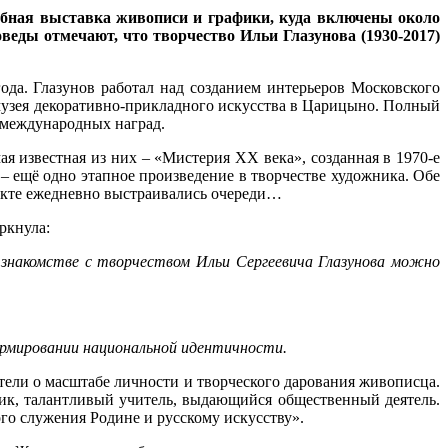
табная выставка живописи и графики, куда включены около
веды отмечают, что творчество Ильи Глазунова (1930-2017)
ода. Глазунов работал над созданием интерьеров Московского
 музея декоративно-прикладного искусства в Царицыно. Полный
 международных наград.
я известная из них – «Мистерия ХХ века», созданная в 1970-е
– ещё одно этапное произведение в творчестве художника. Обе
спекте ежедневно выстраивались очереди…
ркнула:
 знакомстве с творчеством Ильи Сергеевича Глазунова можно
ормировании национальной идентичности.
ели о масштабе личности и творческого дарования живописца.
ик, талантливый учитель, выдающийся общественный деятель.
го служения Родине и русскому искусству».