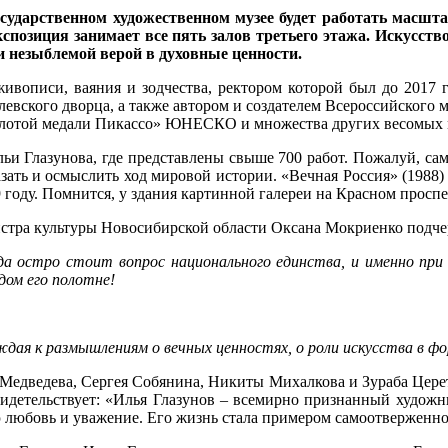
государственном художественном музее будет работать масш
спозиция занимает все пять залов третьего этажа. Искусство
 незыблемой верой в духовные ценности.
вописи, ваяния и зодчества, ректором которой был до 2017 г
левского дворца, а также автором и создателем Всероссийского
«Золотой медали Пикассо» ЮНЕСКО и множества других весомых
ьи Глазунова, где представлены свыше 700 работ. Пожалуй, сама
ть и осмыслить ход мировой истории. «Вечная Россия» (1988) 
89 году. Помнится, у здания картинной галереи на Красном про
стра культуры Новосибирской области Оксана Мокриенко подче
да остро стоит вопрос национального единства, и именно при
дом его полотне!
дая к размышлениям о вечных ценностях, о роли искусства в ф
Медведева, Сергея Собянина, Никиты Михалкова и Зураба Церет
идетельствует: «Илья Глазунов – всемирно признанный художн
 любовь и уважение. Его жизнь стала примером самоотверженно