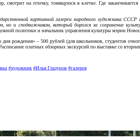
, смотрит на птичку, томящуюся в клетке. Где заканчивается 
ударственной картинной галереи народного художника СССР И
м, но и сподвижником, который боролся за сохранение культу
одежной политики и начальник управления культуры мэрии Ново
 дня рождения» – 500 рублей (для школьников, студентов очног
асписание платных обзорных экскурсий по выставке со вторника п
вка
#художник
#Илья Глазунов
#галерея