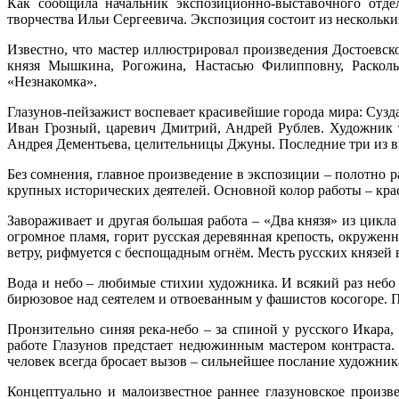
Как сообщила начальник экспозиционно-выставочного отдел
творчества Ильи Сергеевича. Экспозиция состоит из нескольких
Известно, что мастер иллюстрировал произведения Достоевско
князя Мышкина, Рогожина, Настасью Филипповну, Раскольн
«Незнакомка».
Глазунов-пейзажист воспевает красивейшие города мира: Сузда
Иван Грозный, царевич Дмитрий, Андрей Рублев. Художник 
Андрея Дементьева, целительницы Джуны. Последние три из 
Без сомнения, главное произведение в экспозиции – полотно 
крупных исторических деятелей. Основной колор работы – кра
Завораживает и другая большая работа – «Два князя» из цикл
огромное пламя, горит русская деревянная крепость, окружен
ветру, рифмуется с беспощадным огнём. Месть русских князей 
Вода и небо – любимые стихии художника. И всякий раз небо 
бирюзовое над сеятелем и отвоеванным у фашистов косогоре.
Пронзительно синяя река-небо – за спиной у русского Икара
работе Глазунов предстает недюжинным мастером контраста.
человек всегда бросает вызов – сильнейшее послание художник
Концептуально и малоизвестное раннее глазуновское произв