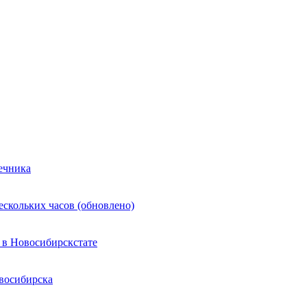
ечника
ескольких часов (обновлено)
 в Новосибирскстате
восибирска