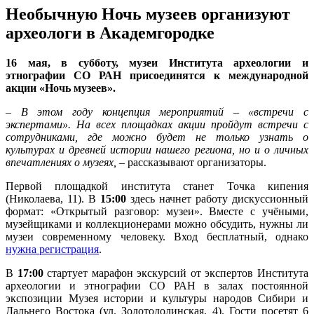
Необычную Ночь музеев организуют
археологи в Академгородке
16 мая, в субботу, музеи Института археологии и
этнографии СО РАН присоединятся к международной
акции «Ночь музеев».
– В этом году концепция мероприятий – «встречи с
экспертами». На всех площадках акции пройдут встречи с
сотрудниками, где можно будет не только узнать о
культурах и древней истории нашего региона, но и о личных
впечатлениях о музеях,
– рассказывают организаторы.
Первой площадкой института станет Точка кипения
(Николаева, 11). В
15:00
здесь начнет работу дискуссионный
формат: «Открытый разговор: музеи». Вместе с учёными,
музейщиками и коллекционерами можно обсудить, нужны ли
музеи современному человеку. Вход бесплатный, однако
нужна регистрация
.
В
17:00
стартует марафон экскурсий от экспертов Института
археологии и этнографии СО РАН в залах постоянной
экспозиции Музея истории и культуры народов Сибири и
Дальнего Востока (ул. Золотодолинская, 4). Гости посетят 6