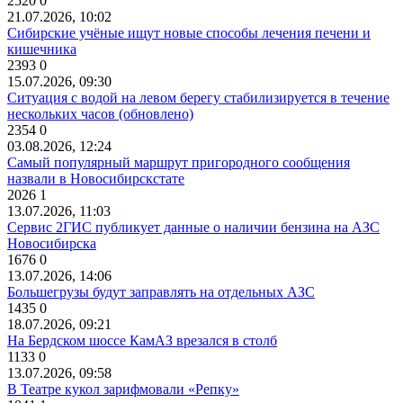
2520
0
21.07.2026, 10:02
Сибирские учёные ищут новые способы лечения печени и
кишечника
2393
0
15.07.2026, 09:30
Ситуация с водой на левом берегу стабилизируется в течение
нескольких часов (обновлено)
2354
0
03.08.2026, 12:24
Самый популярный маршрут пригородного сообщения
назвали в Новосибирскстате
2026
1
13.07.2026, 11:03
Сервис 2ГИС публикует данные о наличии бензина на АЗС
Новосибирска
1676
0
13.07.2026, 14:06
Большегрузы будут заправлять на отдельных АЗС
1435
0
18.07.2026, 09:21
На Бердском шоссе КамАЗ врезался в столб
1133
0
13.07.2026, 09:58
В Театре кукол зарифмовали «Репку»