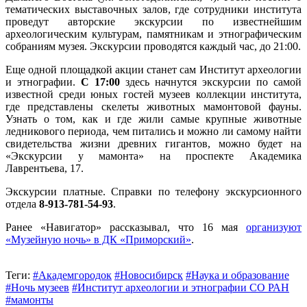
тематических выставочных залов, где сотрудники института
проведут авторские экскурсии по известнейшим
археологическим культурам, памятникам и этнографическим
собраниям музея. Экскурсии проводятся каждый час, до 21:00.
Еще одной площадкой акции станет сам Институт археологии
и этнографии.
С 17:00
здесь начнутся экскурсии по самой
известной среди юных гостей музеев коллекции института,
где представлены скелеты животных мамонтовой фауны.
Узнать о том, как и где жили самые крупные животные
ледникового периода, чем питались и можно ли самому найти
свидетельства жизни древних гигантов, можно будет на
«Экскурсии у мамонта» на проспекте Академика
Лаврентьева, 17.
Экскурсии платные.
Справки по телефону экскурсионного
отдела
8-913-781-54-93
.
Ранее «Навигатор» рассказывал, что 16 мая
организуют
«Музейную ночь» в ДК «Приморский»
.
Теги:
#Академгородок
#Новосибирск
#Наука и образование
#Ночь музеев
#Институт археологии и этнографии СО РАН
#мамонты