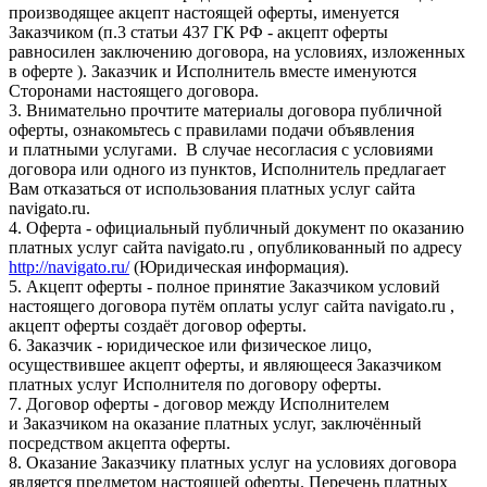
производящее акцепт настоящей оферты, именуется
Заказчиком (п.3 статьи 437 ГК РФ - акцепт оферты
равносилен заключению договора, на условиях, изложенных
в оферте ). Заказчик и Исполнитель вместе именуются
Сторонами настоящего договора.
3. Внимательно прочтите материалы договора публичной
оферты, ознакомьтесь с правилами подачи объявления
и платными услугами. В случае несогласия с условиями
договора или одного из пунктов, Исполнитель предлагает
Вам отказаться от использования платных услуг сайта
navigato.ru.
4. Оферта - официальный публичный документ по оказанию
платных услуг сайта navigato.ru , опубликованный по адресу
http://navigato.ru/
(Юридическая информация).
5. Акцепт оферты - полное принятие Заказчиком условий
настоящего договора путём оплаты услуг сайта navigato.ru ,
акцепт оферты создаёт договор оферты.
6. Заказчик - юридическое или физическое лицо,
осуществившее акцепт оферты, и являющееся Заказчиком
платных услуг Исполнителя по договору оферты.
7. Договор оферты - договор между Исполнителем
и Заказчиком на оказание платных услуг, заключённый
посредством акцепта оферты.
8. Оказание Заказчику платных услуг на условиях договора
является предметом настоящей оферты. Перечень платных