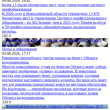
06.08.2026, 14:42
Более 13 тысяч бюджетных мест дали учреждениям среднего
профобразования
В 2026 году в Новосибирской области утверждено 13 876
бюджетных мест в учреждениях среднего профессионального
образования – на 362 больше, чем в 2025 году. Приём ведётся
в 59 профессиональных образовательных организациях
региона.
182
0
Наука и образование
03.08.2026, 17:17
Раковины европейских улиток нашли на берегу Обского
водохранилища
Многие новосибирцы, гуляя по берегам Обского моря, сейчас
замечают необычные «пляжи» из раковин. В некоторых
местах они покрывают берег сплошным ковром, создавая
впечатление настоящего морского курорта. Но мало кто знает,
что эти раковины принадлежат вовсе не местным обитателям.
Их владельцы — европейские моллюски, которые всего за
несколько десятилетий превратились в настоящих хозяев
Обского водохранилища.
329
0