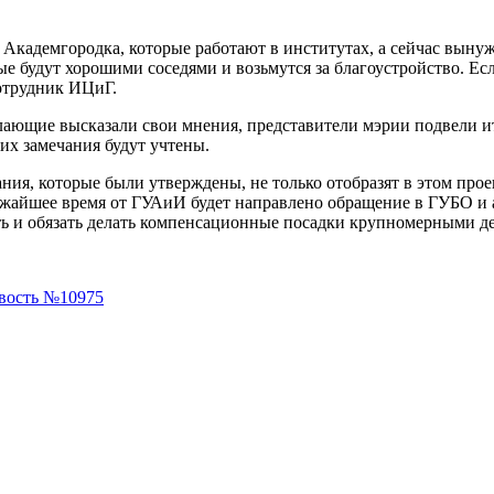
 Академгородка, которые работают в институтах, а сейчас выну
ые будут хорошими соседями и возьмутся за благоустройство. Ес
сотрудник ИЦиГ.
желающие высказали свои мнения, представители мэрии подвели
их замечания будут учтены.
ния, которые были утверждены, не только отобразят в этом прое
лижайшее время от ГУАиИ будет направлено обращение в ГУБО и
ь и обязать делать компенсационные посадки крупномерными де
вость №10975