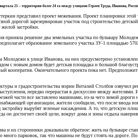
вартала 21 – территории более 24 га между улицами Героев Труда, Иванова, Росс
еркин представил проект межевания. Проект планировки этой
езной дорогой зарезервирован участок под строительство детск
т жилой застройки.
сия приняла решение два земельных участка по бульвару Молод
едполагает образование земельного участка ЗУ-1 площадью 5702 
ра Молодежи к улице Иванова, на них предусмотрено установлен
ядом с новым домом будет детская площадка и большой благоуст
ый кооператив. Окончательного проекта пока нет. Предположите
ектуры и градостроительства мэрии Виталий Столбов озвучил р
выступления, нередко перерастая в дискуссию между жителями. И
оезжей части все заставлено машинами, из-за чего зимой дорог
снабжающей организации, жители сообщили, что после ввода нов
д застройку вырубят зеленые насаждения. А то, что детскую пл
а он достигнет своей цели, вокруг дома и зоны отдыха наверня
а и их сторонники доказывали обратное: жить на бульваре стан
о много парковок, так что машины не будут стоять на дороге. П