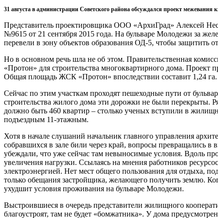
31 августа в администрации Советского района обсуждался проект межевания к
Представитель проектировщика ООО «АрхиГрад» Алексей Нест
№9615 от 21 сентября 2015 года. На бульваре Молодежи за жел
перевели в зону объектов образования ОД-5, чтобы защитить о
Но в основном речь шла не об этом. Правительственная комис
«Протон» для строительства многоквартирного дома. Проект пр
Общая площадь ЖСК «Протон» впоследствии составит 1,24 га.
Сейчас по этим участкам проходят пешеходные пути от бульва
строительства жилого дома эти дорожки не были перекрыты. Р
должно быть 460 квартир – столько ученых вступили в жилищн
подъездным 11-этажным.
Хотя в начале слушаний начальник главного управления архит
собравшихся в зале били через край, вопросы превращались в 
убеждали, что уже сейчас там невыносимые условия. Вдоль пр
увеличения нагрузки. Ссылаясь на мнения работников ресурсо
электроэнергией. Нет мест общего пользования для отдыха, по
только обещания застройщика, желающего получить землю. Когд
ухудшит условия проживания на бульваре Молодежи.
Выстроившиеся в очередь представители жилищного кооператив
благоустроят, там не будет «бомжатника». У дома предусмотрен