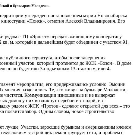
ийской и бульваром Молодежи.
 территории утвержден постановлением мэрии Новосибирска
ой киностудии «Поиск», отметил Алексей Владимирович. Его
ежи рядом с ТЦ «Эрнест» передать жилищному кооперативу
кв. м, который в дальнейшем будет объединен с участком 91.
ие публичного сервитута, чтобы после завершения
роенный участок, который протянется до ЖСК «Бозон». В доме
льно он будет или 3-подъездным 13-этажным, или 4-
егламент мероприятия, его придерживались условно. Эмоции
х мнения разделились. Те, кто живут на бульваре Молодежи,
и не чистятся. Коммуникации изношенные и не выдержат
ых домов у них возникнут перебои и с водой, и с
ощадку рядом с ЖСК «Протон» сделают открытой для всех – это
ка появится забор. Одним словом, новое строительство
ет лучше. Участки, заросшие бурьяном и американским кленом,
о техусловиям застройщик реконструирует сети, и проблем с