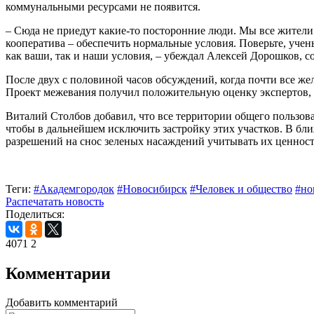
коммунальными ресурсами не появится.
– Сюда не приедут какие-то посторонние люди. Мы все жители
кооператива – обеспечить нормальные условия. Поверьте, учен
как ваши, так и наши условия, – убеждал Алексей Дорошков, 
После двух с половиной часов обсуждений, когда почти все 
Проект межевания получил положительную оценку экспертов, 
Виталий Столбов добавил, что все территории общего пользова
чтобы в дальнейшем исключить застройку этих участков. В б
разрешений на снос зеленых насаждений учитывать их ценност
Теги:
#Академгородок
#Новосибирск
#Человек и общество
#но
Распечатать новость
Поделиться:
4071
2
Комментарии
Добавить комментарий