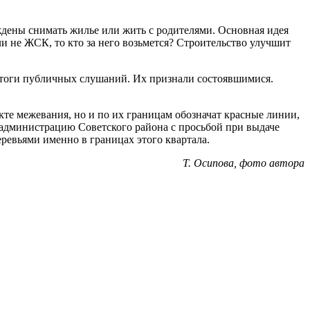
ждены снимать жилье или жить с родителями. Основная идея
ли не ЖСК, то кто за него возьмется? Строительство улучшит
 итоги публичных слушаний. Их признали состоявшимися.
кте межевания, но и по их границам обозначат красные линии,
 администрацию Советского района с просьбой при выдаче
ревьями именно в границах этого квартала.
Т. Осипова, фото автора