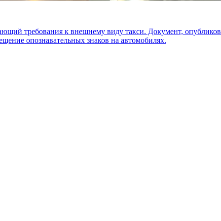
вающий требования к внешнему виду такси. Документ, опублик
ещение опознавательных знаков на автомобилях.