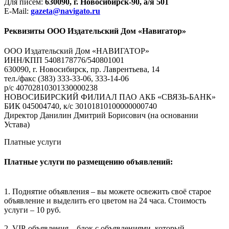
Для писем:
630090, г. Новосибирск-90, а/я 501
E-Mail:
gazeta@navigato.ru
Реквизиты ООО Издательский Дом «Навигатор»
ООО Издательский Дом «НАВИГАТОР»
ИНН/КПП 5408178776/540801001
630090, г. Новосибирск, пр. Лаврентьева, 14
тел./факс (383) 333-33-06, 333-14-06
р/с 40702810301330000238
НОВОСИБИРСКИЙ ФИЛИАЛ ПАО АКБ «СВЯЗЬ-БАНК»
БИК 045004740, к/с 30101810100000000740
Директор Данилин Дмитрий Борисович (на основании
Устава)
Платные услуги
Платные услуги по размещению объявлений:
1. Поднятие объявления – вы можете освежить своё старое
объявление и выделить его цветом на 24 часа. Стоимость
услуги – 10 руб.
2. VIP-объявления – блок с объявлениями, который