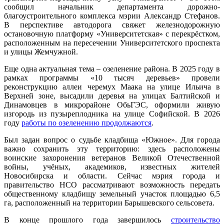
сообщил начальник департамента дорожно-
благоустроительного комплекса мэрии Александр Стефанов.
В перспективе автодорога свяжет железнодорожную
остановочную платформу «Университетская» с перекрёстком,
расположенным на пересечении Университетского проспекта
и улицы Жемчужной.
Еще одна актуальная тема – озеленение района. В 2025 году в
рамках программы «10 тысяч деревьев» провели
реконструкцию аллеи черемух Маака на улице Ильича в
Верхней зоне, высадили деревья на улицах Балтийской и
Динамовцев в микрорайоне ОбьГЭС, оформили живую
изгородь из пузыреплодника на улице Софийской. В 2026
году
работы по озеленению продолжаются
.
Был задан вопрос о судьбе кладбища «Южное». Для города
важно сохранить эту территорию: здесь расположены
воинские захоронения ветеранов Великой Отечественной
войны, учёных, академиков, известных жителей
Новосибирска и области. Сейчас мэрия города и
правительство НСО рассматривают возможность передать
общественному кладбищу земельный участок площадью 6,5
га, расположенный на территории Барышевского сельсовета.
В конце прошлого года завершилось
строительство