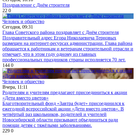
Поздравление с Днём строителя
22
0
Человек и общество
Сегодня, 09:31
Глава Советского района поздравляет с Днём строителя
Поздравительный адрес Егора Николаевича Терновых
размещен на интернет-ресурсах администрации. Глава района
обращается к работникам и ветеранам строительной отрасли и
отмечает, что в этом году одному из главных
профессиональных праздников страны исполняется 70 лет.
144
0
Человек и общество
Вчера, 11:11
Родителям и учителям предлагают присоединиться к акции
«Дети вместо цветов»
Благотворительный фонд «Завтра будет» присоединился к
ежегодной всероссийской акции «Дети вместо цветов». В
четвёртый раз школьников, родителей и учителей
Новосибирской области призывают объединиться ради
помощи детям с тяжёлыми заболеваниями.
229
0