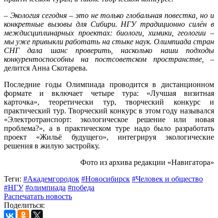
–
Экология сегодня – это не только глобальная повестка, но и
конкретные вызовы для Сибири. НГУ традиционно силён в
междисциплинарных проектах: биологи, химики, геологии –
мы уже привыкли работать на стыке наук. Олимпиада стран
СНГ дала шанс проверить, насколько наши подходы
конкурентоспособны на постсоветском пространстве,
–
делится Анна Скотарева.
Последние годы Олимпиада проводится в дистанционном
формате и включает четыре тура: «Лучшая визитная
карточка», теоретически тур, творческий конкурс и
практический тур. Творческий конкурс в этом году назывался
«Электротранспорт: экологическое решение или новая
проблема?», а в практическом туре надо было разработать
проект «Жильё будущего», интегрируя экологические
решения в жилую застройку.
Фото из архива редакции «Навигатора»
Теги:
#Академгородок
#Новосибирск
#Человек и общество
#НГУ
#олимпиада
#победа
Распечатать новость
Поделиться: