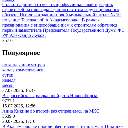
Стало традицией отмечать профессиональный праздник
строителей на площадке сданного в этом году социального
объекта. Нынче – в здании новой музыкальной школы № 10
по улице Терешковой в Академгородке. В рамках
празднования с видеообращением к строителям обратился
первый заместитель Председателя Государственной Думы ФС
РФ Александр Жуков.
357
0
Популярное
по кол-ву просмотров
кол-ву комментариев
сутки
неделя
месяц
27.07.2026, 16:37
Всероссийская ярмарка пройдет в Новосибирске
9777
1
15.07.2026, 12:56
Анна Кикина во второй раз отправилась на МКС
3539
0
20.07.2026, 17:10
В Академгородке пройдет фестиваль «Техно Смарт Пикник»