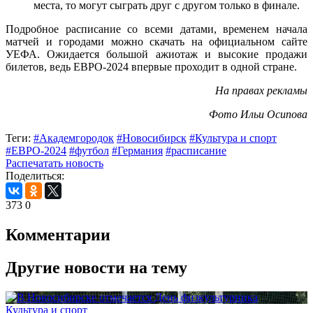
места, то могут сыграть друг с другом только в финале.
Подробное расписание со всеми датами, временем начала
матчей и городами можно скачать на официальном сайте
УЕФА. Ожидается большой ажиотаж и высокие продажи
билетов, ведь ЕВРО-2024 впервые проходит в одной стране.
На правах рекламы
Фото Ильи Осипова
Теги:
#Академгородок
#Новосибирск
#Культура и спорт
#ЕВРО-2024
#футбол
#Германия
#расписание
Распечатать новость
Поделиться:
373
0
Комментарии
Другие новости на тему
Культура и спорт