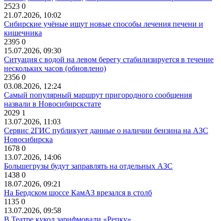
2523
0
21.07.2026, 10:02
Сибирские учёные ищут новые способы лечения печени и
кишечника
2395
0
15.07.2026, 09:30
Ситуация с водой на левом берегу стабилизируется в течение
нескольких часов (обновлено)
2356
0
03.08.2026, 12:24
Самый популярный маршрут пригородного сообщения
назвали в Новосибирскстате
2029
1
13.07.2026, 11:03
Сервис 2ГИС публикует данные о наличии бензина на АЗС
Новосибирска
1678
0
13.07.2026, 14:06
Большегрузы будут заправлять на отдельных АЗС
1438
0
18.07.2026, 09:21
На Бердском шоссе КамАЗ врезался в столб
1135
0
13.07.2026, 09:58
В Театре кукол зарифмовали «Репку»