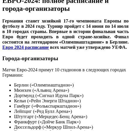
ЕВРО-2024: полное расписание и
города-организаторы
Германия станет хозяйкой 17-го чемпионата Европы по
футболу в 2024 году. Турнир пройдет с 14 июня по 14 июля
в 10 городах страны. Впервые в истории финальная часть
Евро будет проходить в одной стране-хозяйке. Финал
состоится на легендарном «Олимпиаштадионе» в Берлине.
Евро 2024 расписание
всех матчей уже утверждено УЕФА.
Города-организаторы
Матчи Евро-2024 примут 10 стадионов в следующих городах
Германии:
Берлин («Олимпиаштадион»)
Мюнхен («Альянц Арена»)
Дортмунд («Сигнал Идуна Парк»)
Кельн («Рейн Энерги Штадион»)
Гамбург («Фолькспаркштадион»)
Лейпциг («Ред Булл Арена»)
Штутгарт («Мерцедес-Бенц Арена»)
Франкфурт («Дойче Банк Парк»)
Дюссельдорф («Меркур Шпил-Арена»)