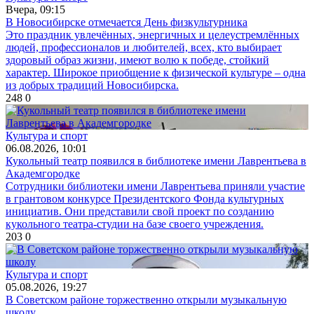
Вчера, 09:15
В Новосибирске отмечается День физкультурника
Это праздник увлечённых, энергичных и целеустремлённых
людей, профессионалов и любителей, всех, кто выбирает
здоровый образ жизни, имеют волю к победе, стойкий
характер. Широкое приобщение к физической культуре – одна
из добрых традиций Новосибирска.
248
0
Культура и спорт
06.08.2026, 10:01
Кукольный театр появился в библиотеке имени Лаврентьева в
Академгородке
Сотрудники библиотеки имени Лаврентьева приняли участие
в грантовом конкурсе Президентского Фонда культурных
инициатив. Они представили свой проект по созданию
кукольного театра-студии на базе своего учреждения.
203
0
Культура и спорт
05.08.2026, 19:27
В Советском районе торжественно открыли музыкальную
школу