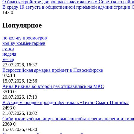
О благоустройстве дворов расскажут жителям Советского райо
В среду 19 августа в общественной приёмной администрации С
143
0
Популярное
по кол-ву просмотров
кол-ву комментариев
сутки
неделя
месяц
27.07.2026, 16:37
Всероссийская ярмарка пройдет в Новосибирске
9740
1
15.07.2026, 12:56
Анна Кикина во второй раз отправилась на МКС
3510
0
20.07.2026, 17:10
В Академгородке пройдет фестиваль «Техно Смарт Пикник»
2493
0
21.07.2026, 10:02
Сибирские учёные ищут новые способы лечения печени и киш
2369
0
15.07.2026, 09:30