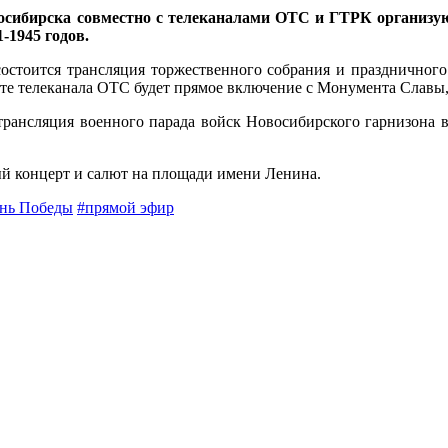
восибирска совместно с телеканалами ОТС и ГТРК органи
-1945 годов.
стоится трансляция торжественного собрания и праздничного 
йте телеканала ОТС будет прямое включение с Монумента Славы, 
трансляция военного парада войск Новосибирского гарнизона 
й концерт и салют на площади имени Ленина.
нь Победы
#прямой эфир