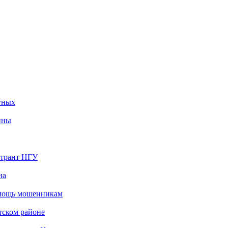
тных
ины
странт НГУ
на
омощь мошенникам
тском районе