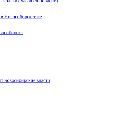
ескольких часов (обновлено)
 в Новосибирскстате
восибирска
ят новосибирские власти