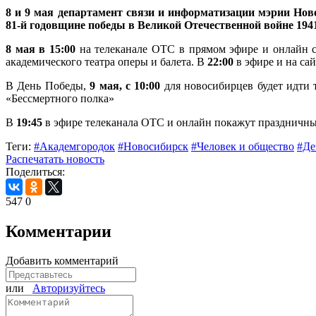
8 и 9 мая департамент связи и информатизации мэрии Но
81-й годовщине победы в Великой Отечественной войне 1941
8 мая в 15:00
на телеканале ОТС в прямом эфире и онлайн со
академического театра оперы и балета. В
22:00
в эфире и на са
В День Победы,
9 мая, с 10:00
для новосибирцев будет идти 
«Бессмертного полка»
В
19:45
в эфире телеканала ОТС и онлайн покажут праздничны
Теги:
#Академгородок
#Новосибирск
#Человек и общество
#Де
Распечатать новость
Поделиться:
547
0
Комментарии
Добавить комментарий
или
Авторизуйтесь