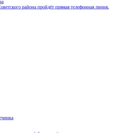
на
оветского района пройдёт прямая телефонная линия.
ечника