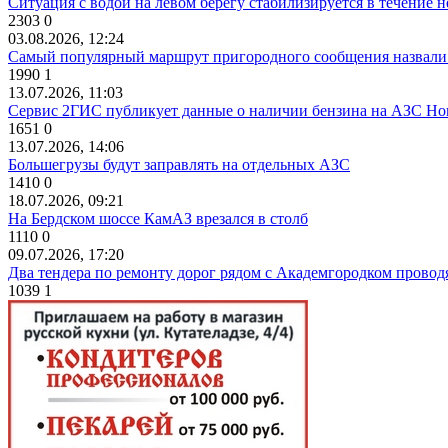
Ситуация с водой на левом берегу стабилизируется в течение н
2303
0
03.08.2026, 12:24
Самый популярный маршрут пригородного сообщения назвали
1990
1
13.07.2026, 11:03
Сервис 2ГИС публикует данные о наличии бензина на АЗС Но
1651
0
13.07.2026, 14:06
Большегрузы будут заправлять на отдельных АЗС
1410
0
18.07.2026, 09:21
На Бердском шоссе КамАЗ врезался в столб
1110
0
09.07.2026, 17:20
Два тендера по ремонту дорог рядом с Академгородком провод
1039
1