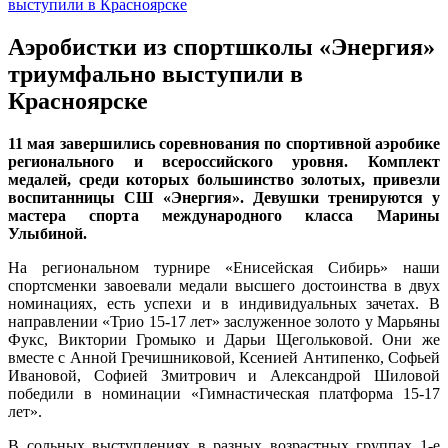
Аэробистки из спортшколы «Энергия»
триумфально выступили в
Красноярске
11 мая завершились соревнования по спортивной аэробике
регионального и всероссийского уровня. Комплект
медалей, среди которых большинство золотых, привезли
воспитанницы СШ «Энергия». Девушки тренируются у
мастера спорта международного класса Марины
Улыбиной.
На региональном турнире «Енисейская Сибирь» наши
спортсменки завоевали медали высшего достоинства в двух
номинациях, есть успехи и в индивидуальных зачетах. В
направлении «Трио 15-17 лет» заслуженное золото у Марьяны
Фукс, Виктории Громыко и Дарьи Щегольковой. Они же
вместе с Анной Гречишниковой, Ксенией Антипенко, Софьей
Ивановой, Софией Змитрович и Александрой Шиловой
победили в номинации «Гимнастическая платформа 15-17
лет».
В сольных выступлениях в разных возрастных группах 1-е