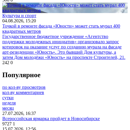
Культура и спорт
04.08.2026, 15:20
Точкой в ремонте фасада «Юности» может стать мурал 400
квадратных метров
Государственное бюджетное учреждение «Агентство
поддержки молодежных инициатив» организовало запрос
котировок на оказание услуг по созданию мурала на фасаде
арт-резиденции «Юность». Это бывший Дом культуры, а
затем Дом молодёжи «Юность» на проспекте Строителей, 21.
242
0
Популярное
по кол-ву просмотров
кол-ву комментариев
сутки
неделя
месяц
27.07.2026, 16:37
Всероссийская ярмарка пройдет в Новосибирске
9727
1
15.07.2026, 12:56