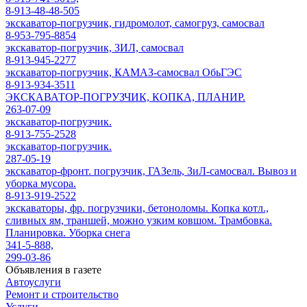
8-913-48-48-505
экскаватор-погрузчик, гидромолот, самогруз, самосвал
8-953-795-8854
экскаватор-погрузчик, ЗИЛ, самосвал
8-913-945-2277
экскаватор-погрузчик, КАМАЗ-самосвал ОбьГЭС
8-913-934-3511
ЭКСКАВАТОР-ПОГРУЗЧИК, КОПКА, ПЛАНИР.
263-07-09
экскаватор-погрузчик.
8-913-755-2528
экскаватор-погрузчик.
287-05-19
экскаватор-фронт. погрузчик, ГАЗель, ЗиЛ-самосвал. Вывоз и
уборка мусора.
8-913-919-2522
экскаваторы, фр. погрузчики, бетоноломы. Копка котл.,
сливных ям, траншей, можно узким ковшом. Трамбовка.
Планировка. Уборка снега
341-5-888,
299-03-86
Объявления в газете
Автоуслуги
Ремонт и строительство
Услуги