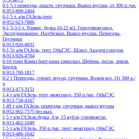
0-1,5 т переезды, опытн. грузчики. Вывоз мусора, от 300 р./час
8-953-809-2404
0-1,5 т. а/м ГАЗель-тент
8-952-923-7886
0-1,5-3-5 т. Термос, будка 10-22 м3. Город/межгород.
Экспедирование. Нал/безнал. Вывоз мусора. Переезды.
Грузчики
8-913-926-4931
0-1,5т а/м ГАЗель, тент. ОбьГЭС, Шлюз, Академ.городок
8-913-926-4704
0-10 тонн Камаз борт-кран самосвал. Щебень, песок, земля.
Бердск
8-913-700-1817
0-2 т Переезды, строит. мусор, грузчики. Возим все. От 300 р./
ч
8-913-473-3151
1,4 т а/м ГАЗель, тент, межгород, 350 р./час, ОбьГЭС
8-913-758-4167
1,49 т а/м ГАЗель, переезды, грузчики, вывоз мусора
8-952-902-7575 без вых.
1,5 т а/м ГАЗель будка, 4 м, 15 куб.м, гор/межгор.
8-913-462-1049
1,5 т а/м ГАЗель, 350 р./час, тент, межгород, ОбьГЭС
8-913-486-1042