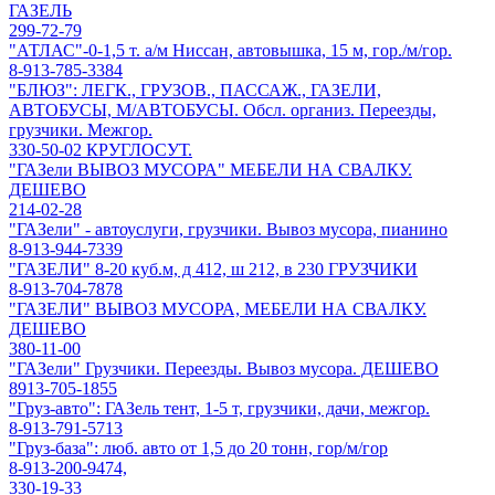
ГАЗЕЛЬ
299-72-79
"АТЛАС"-0-1,5 т. а/м Ниссан, автовышка, 15 м, гор./м/гор.
8-913-785-3384
"БЛЮЗ": ЛЕГК., ГРУЗОВ., ПАССАЖ., ГАЗЕЛИ,
АВТОБУСЫ, М/АВТОБУСЫ. Обсл. организ. Переезды,
грузчики. Межгор.
330-50-02 КРУГЛОСУТ.
"ГАЗели ВЫВОЗ МУСОРА" МЕБЕЛИ НА СВАЛКУ.
ДЕШЕВО
214-02-28
"ГАЗели" - автоуслуги, грузчики. Вывоз мусора, пианино
8-913-944-7339
"ГАЗЕЛИ" 8-20 куб.м, д 412, ш 212, в 230 ГРУЗЧИКИ
8-913-704-7878
"ГАЗЕЛИ" ВЫВОЗ МУСОРА, МЕБЕЛИ НА СВАЛКУ.
ДЕШЕВО
380-11-00
"ГАЗели" Грузчики. Переезды. Вывоз мусора. ДЕШЕВО
8913-705-1855
"Груз-авто": ГАЗель тент, 1-5 т, грузчики, дачи, межгор.
8-913-791-5713
"Груз-база": люб. авто от 1,5 до 20 тонн, гор/м/гор
8-913-200-9474,
330-19-33