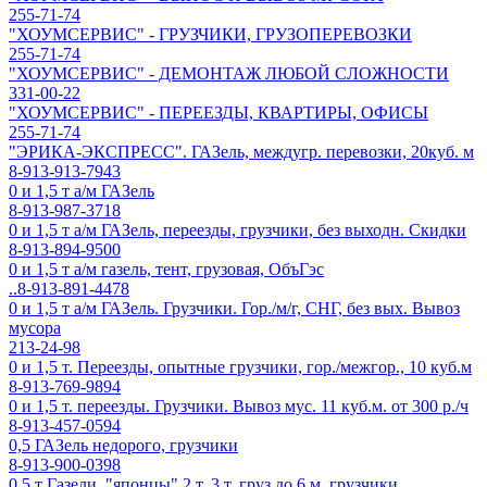
255-71-74
"ХОУМСЕРВИС" - ГРУЗЧИКИ, ГРУЗОПЕРЕВОЗКИ
255-71-74
"ХОУМСЕРВИС" - ДЕМОНТАЖ ЛЮБОЙ СЛОЖНОСТИ
331-00-22
"ХОУМСЕРВИС" - ПЕРЕЕЗДЫ, КВАРТИРЫ, ОФИСЫ
255-71-74
"ЭРИКА-ЭКСПРЕСС". ГАЗель, междугр. перевозки, 20куб. м
8-913-913-7943
0 и 1,5 т а/м ГАЗель
8-913-987-3718
0 и 1,5 т а/м ГАЗель, переезды, грузчики, без выходн. Скидки
8-913-894-9500
0 и 1,5 т а/м газель, тент, грузовая, ОбъГэс
..8-913-891-4478
0 и 1,5 т а/м ГАЗель. Грузчики. Гор./м/г, СНГ, без вых. Вывоз
мусора
213-24-98
0 и 1,5 т. Переезды, опытные грузчики, гор./межгор., 10 куб.м
8-913-769-9894
0 и 1,5 т. переезды. Грузчики. Вывоз мус. 11 куб.м. от 300 р./ч
8-913-457-0594
0,5 ГАЗель недорого, грузчики
8-913-900-0398
0,5 т Газели, "японцы" 2 т, 3 т, груз до 6 м, грузчики