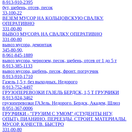
8-913-910-2395
бут, щебень, отсев, песок
33-100-22
ВЕЗЕМ МУСОР НА КОЛЬЦОВСКУЮ СВАЛКУ.
ОПЕРАТИВНО
331-00-80
ВЫВОЗ МУСОРА НА СВАЛКУ. ОПЕРАТИВНО
331-00-80
вывоз мусора, демонтаж
345-80-90,
8-961-845-1889
вывоз мусора, чернозем, песок, щебень, отсев от 1 до 5 т
8-913-385-1133
вывоз мусора, щебень, песок, фронт. погрузчик
8-913-910-1710
Газель 1,5 т, без выходных. Недорого
8-913-752-4497
ГРУЗОПЕРЕВОЗКИ ГАЗЕЛЬ БЕРДСК, 1,5 Т ГРУЗЧИКИ
8-913-924-3462
грузоперевозки ГАЗель. Недорого. Бердск, Академ, Шлюз
8-951-367-0006
ГРУЗЧИКИ - "ГРУЗИМ С УМОМ" (СТУДЕНТЫ НГУ,
ОПЫТ). ПИАНИНО. ПЕРЕЕЗДЫ. СТРОИТ. МАТЕРИАЛЫ.
МУСОР. КАЧЕСТВ. БЫСТРО
331-00-80