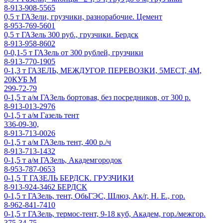
8-913-908-5565
0,5 т ГАЗели, грузчики, разнорабочие. Цемент
8-953-769-5601
0,5 т ГАЗель 300 руб., грузчики. Бердск
8-913-958-8602
0-0,1-5 т ГАЗель от 300 рублей, грузчики
8-913-770-1905
0-1,3 т ГАЗЕЛЬ, МЕЖДУГОР. ПЕРЕВОЗКИ, 5МЕСТ, 4М,
20КУБ М
299-72-79
0-1,5 т а/м ГАЗель бортовая, без посредников, от 300 р.
8-913-013-2976
0-1,5 т а/м Газель тент
336-09-30,
8-913-713-0026
0-1,5 т а/м ГАЗель тент, 400 р./ч
8-913-713-1432
0-1,5 т а/м ГАЗель, Академгородок
8-953-787-0653
0-1,5 Т ГАЗЕЛЬ БЕРДСК. ГРУЗЧИКИ
8-913-924-3462 БЕРДСК
0-1,5 т ГАЗель, тент, ОбьГЭС, Шлюз, Ак/г, Н. Е., гор.
8-962-841-7410
0-1,5 т ГАЗель, термос-тент, 9-18 куб, Академ, гор./межгор.
375-34-75