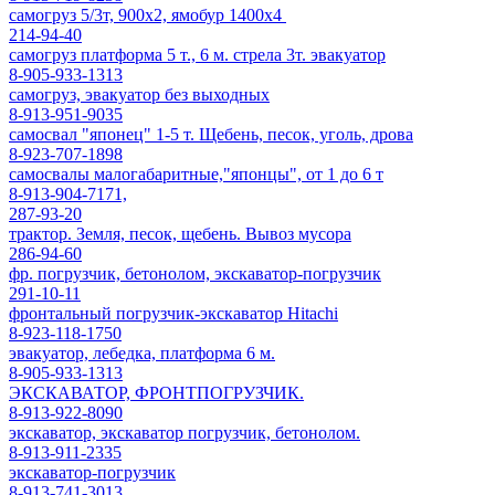
самогруз 5/3т, 900х2, ямобур 1400х4
214-94-40
самогруз платформа 5 т., 6 м. стрела 3т. эвакуатор
8-905-933-1313
самогруз, эвакуатор без выходных
8-913-951-9035
самосвал "японец" 1-5 т. Щебень, песок, уголь, дрова
8-923-707-1898
самосвалы малогабаритные,"японцы", от 1 до 6 т
8-913-904-7171,
287-93-20
трактор. Земля, песок, щебень. Вывоз мусора
286-94-60
фр. погрузчик, бетонолом, экскаватор-погрузчик
291-10-11
фронтальный погрузчик-экскаватор Hitachi
8-923-118-1750
эвакуатор, лебедка, платформа 6 м.
8-905-933-1313
ЭКСКАВАТОР, ФРОНТПОГРУЗЧИК.
8-913-922-8090
экскаватор, экскаватор погрузчик, бетонолом.
8-913-911-2335
экскаватор-погрузчик
8-913-741-3013,