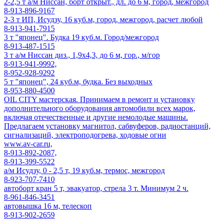
2-2,5 т а/м Ниссан, борт открыт., дл. до 6 м, город, межгород
8-913-896-9167
2-3 т ИП, Исудзу, 16 куб.м, город, межгород, расчет любой
8-913-941-7915
3 т "японец". Будка 19 куб.м. Город/межгород
8-913-487-1515
3 т а/м Ниссан диз., 1,9х4,3, до 6 м, гор., м/гор
8-913-941-9992,
8-952-928-9292
5 т "японец", 24 куб.м, будка. Без выходных
8-953-880-4500
OIL CITY мастерская. Принимаем в ремонт и установку
дополнительного оборудования автомобили всех марок,
включая отечественные и другие немолодые машины.
Предлагаем установку магнитол, сабвуферов, радиостанций,
сигнализаций, электроподогрева, ходовые огни
www.av-car.ru,
8-913-892-2087,
8-913-399-5522
а/м Исудзу, 0 - 2,5 т, 19 куб.м, термос, межгород
8-923-707-7410
автоборт кран 5 т, эвакуатор, стрела 3 т. Минимум 2 ч.
8-961-846-3451
автовышка 16 м, телескоп
8-913-902-2659