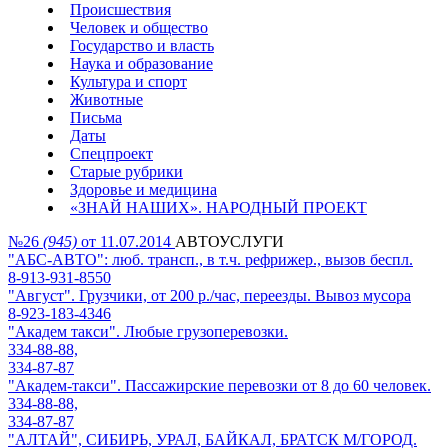
Происшествия
Человек и общество
Государство и власть
Наука и образование
Культура и спорт
Животные
Письма
Даты
Спецпроект
Старые рубрики
Здоровье и медицина
«ЗНАЙ НАШИХ». НАРОДНЫЙ ПРОЕКТ
№26
(945)
от 11.07.2014
АВТОУСЛУГИ
"АБС-АВТО": люб. трансп., в т.ч. рефрижер., вызов беспл.
8-913-931-8550
"Август". Грузчики, от 200 р./час, переезды. Вывоз мусора
8-923-183-4346
"Академ такси". Любые грузоперевозки.
334-88-88,
334-87-87
"Академ-такси". Пассажирские перевозки от 8 до 60 человек.
334-88-88,
334-87-87
"АЛТАЙ", СИБИРЬ, УРАЛ, БАЙКАЛ, БРАТСК М/ГОРОД.