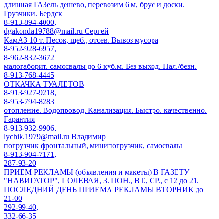
длинная ГАЗель дешево, перевозим 6 м, брус и доски.
Грузчики. Бердск
8-913-894-4000,
dgakonda19788@mail.ru Сергей
КамАЗ 10 т. Песок, щеб., отсев. Вывоз мусора
8-952-928-6957,
8-962-832-3672
малогаборит. самосвалы до 6 куб.м. Без выход. Нал./безн.
8-913-768-4445
ОТКАЧКА ТУАЛЕТОВ
8-913-927-9218,
8-953-794-8283
отопление. Водопровод. Канализация. Быстро. качественно.
Гарантия
8-913-932-9906,
lychik.1979@mail.ru Владимир
погрузчик фронтальный, минипогрузчик, самосвалы
8-913-904-7171,
287-93-20
ПРИЕМ РЕКЛАМЫ (объявления и макеты) В ГАЗЕТУ
"НАВИГАТОР", ПОЛЕВАЯ, 3. ПОН., ВТ., СР., с 12 до 21.
ПОСЛЕДНИЙ ДЕНЬ ПРИЕМА РЕКЛАМЫ ВТОРНИК до
21-00
292-99-40,
332-66-35