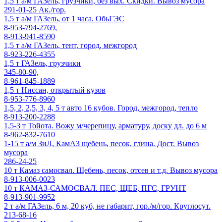
1,5 т а/м ГАЗель, грузчики, без вых. Скидки. Вывоз мусора
291-01-25 Ак./гор.
1,5 т а/м ГАЗель, от 1 часа. ОбьГЭС
8-953-794-2769,
8-913-941-8590
1,5 т а/м ГАЗель, тент, город, межгород
8-923-226-4355
1,5 т ГАЗель, грузчики
345-80-90,
8-961-845-1889
1,5 т Ниссан, открытый кузов
8-953-776-8960
1,5, 2, 2,5, 3, 4, 5 т авто 16 кубов. Город, межгород, тепло
8-913-200-2288
1,5-3 т Тойота. Вожу м/черепицу, арматуру, доску дл. до 6 м
8-962-832-7610
1-15 т а/м ЗиЛ, КамАЗ щебень, песок, глина. Дост. Вывоз
мусора
286-24-25
10 т Камаз самосвал. Щебень, песок, отсев и т.д. Вывоз мусора
8-913-006-0023
10 т КАМАЗ-САМОСВАЛ. ПЕС, ЩЕБ, ПГС, ГРУНТ
8-913-901-9952
2 т а/м ГАЗель, 6 м, 20 куб, не габарит, гор./м/гор. Круглосут.
213-68-16