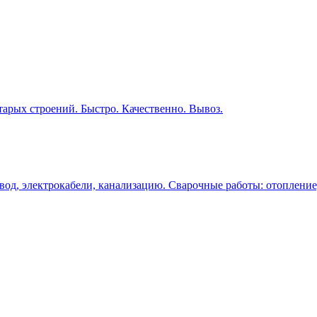
ых строений. Быстро. Качественно. Вывоз.
овод, электрокабели, канализацию. Сварочные работы: отоплени