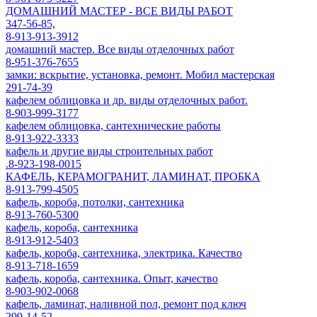
ДОМАШНИЙ МАСТЕР - ВСЕ ВИДЫ РАБОТ
347-56-85,
8-913-913-3912
домашний мастер. Все виды отделочных работ
8-951-376-7655
замки: вскрытие, установка, ремонт. Мобил мастерская
291-74-39
кафелем облицовка и др. виды отделочных работ.
8-903-999-3177
кафелем облицовка, сантехнические работы
8-913-922-3333
кафель и другие виды строительных работ
.8-923-198-0015
КАФЕЛЬ, КЕРАМОГРАНИТ, ЛАМИНАТ, ПРОБКА
8-913-799-4505
кафель, короба, потолки, сантехника
8-913-760-5300
кафель, короба, сантехника
8-913-912-5403
кафель, короба, сантехника, электрика. Качество
8-913-718-1659
кафель, короба, сантехника. Опыт, качество
8-903-902-0068
кафель, ламинат, наливной пол, ремонт под ключ
299-14-52