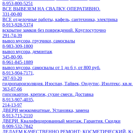
8-953-800-5251
ВСЕ ВЫВЕЗЕМ НА СВАЛКУ. ОПЕРАТИВНО.
331-00-80
ВСЕ отделочные работы, кафель, сантехника, электрика
8-913-928-5374
вскрытие замков без повреждений. Круглосуточно
291-74-39
вывоз мусора, грузчики, самосвалы
8-983-309-1800
вывоз мусора, демонтаж
345-80-90,
8-961-845-1889
вывоз мусора, самосвалы от 1 до 6 т, от 800 руб.
8-913-904-7171,
287-93-20
гидропароизоляция. Изоспан, Тайвек, Ондутис, Изолтекс, кв.м о
363-07-66
гипсокартон, крепеж, сухие смеси. Доставка
8-913-907-4035,
214-13-97
ДВЕРИ межкомнатные. Установка, замена
8-913-715-2110
ДВЕРИ. Квалифицированный монтаж. Гарантия. Скидки
8-909-532-7842
ДЕЛАЕМ КАЧЕСТВЕННО РЕМОНТ: КОСМЕТИЧЕСКИЙ, КА