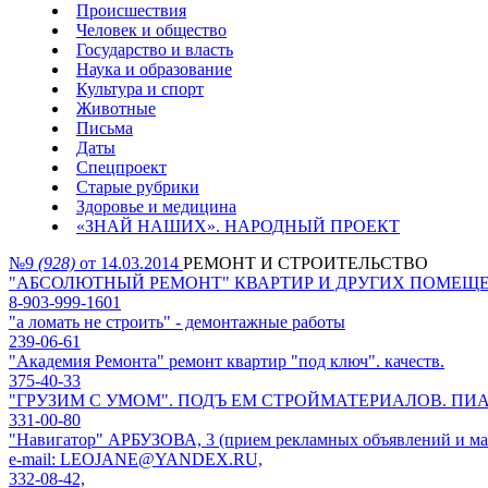
Происшествия
Человек и общество
Государство и власть
Наука и образование
Культура и спорт
Животные
Письма
Даты
Спецпроект
Старые рубрики
Здоровье и медицина
«ЗНАЙ НАШИХ». НАРОДНЫЙ ПРОЕКТ
№9
(928)
от 14.03.2014
РЕМОНТ И СТРОИТЕЛЬСТВО
"AБСОЛЮТНЫЙ РЕМОНТ" КВАРТИР И ДРУГИХ ПОМЕЩЕНИЙ. Вс
8-903-999-1601
"а ломать не строить" - демонтажные работы
239-06-61
"Академия Ремонта" ремонт квартир "под ключ". качеств.
375-40-33
"ГРУЗИМ С УМОМ". ПОДЪ ЕМ СТРОЙМАТЕРИАЛОВ. ПИ
331-00-80
"Навигатор" АРБУЗОВА, 3 (прием рекламных объявлений и мак
e-mail: LEOJANE@YANDEX.RU,
332-08-42,