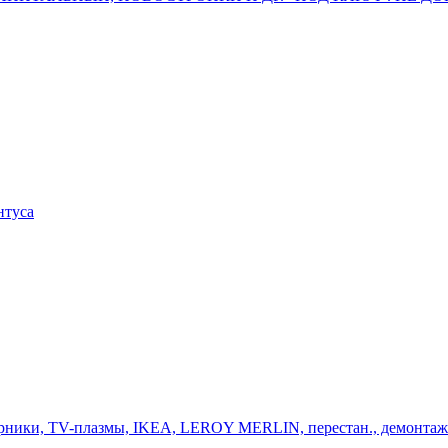
нтуса
и, турники, ТV-плазмы, IKEA, LEROY MERLIN, перестан., демонта