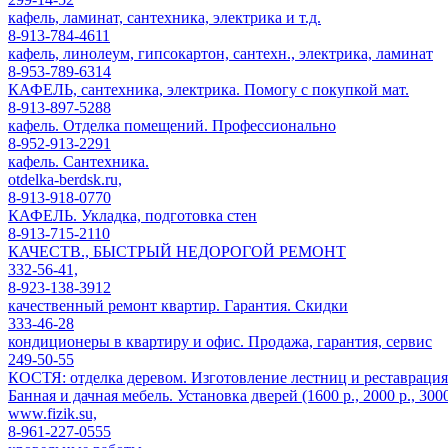
кафель, ламинат, сантехника, электрика и т.д.
8-913-784-4611
кафель, линолеум, гипсокартон, сантехн., электрика, ламинат
8-953-789-6314
КАФЕЛЬ, сантехника, электрика. Помогу с покупкой мат.
8-913-897-5288
кафель. Отделка помещений. Профессионально
8-952-913-2291
кафель. Сантехника.
otdelka-berdsk.ru,
8-913-918-0770
КАФЕЛЬ. Укладка, подготовка стен
8-913-715-2110
КАЧЕСТВ., БЫСТРЫЙ НЕДОРОГОЙ РЕМОНТ
332-56-41,
8-923-138-3912
качественный ремонт квартир. Гарантия. Скидки
333-46-28
кондиционеры в квартиру и офис. Продажа, гарантия, сервис
249-50-55
КОСТЯ: отделка деревом. Изготовление лестниц и реставрация
Банная и дачная мебель. Установка дверей (1600 р., 2000 р., 300
www.fizik.su,
8-961-227-0555