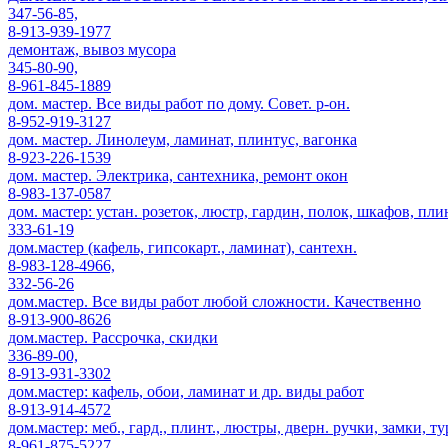
347-56-85,
8-913-939-1977
демонтаж, вывоз мусора
345-80-90,
8-961-845-1889
дом. мастер. Все виды работ по дому. Совет. р-он.
8-952-919-3127
дом. мастер. Линолеум, ламинат, плинтус, вагонка
8-923-226-1539
дом. мастер. Электрика, сантехника, ремонт окон
8-983-137-0587
дом. мастер: устан. розеток, люстр, гардин, полок, шкафов, пли
333-61-19
дом.мастер (кафель, гипсокарт., ламинат), сантехн.
8-983-128-4966,
332-56-26
дом.мастер. Все виды работ любой сложности. Качественно
8-913-900-8626
дом.мастер. Рассрочка, скидки
336-89-00,
8-913-931-3302
дом.мастер: кафель, обои, ламинат и др. виды работ
8-913-914-4572
дом.мастер: меб., гард., плинт., люстры, дверн. ручки, замк
8-961-875-5227