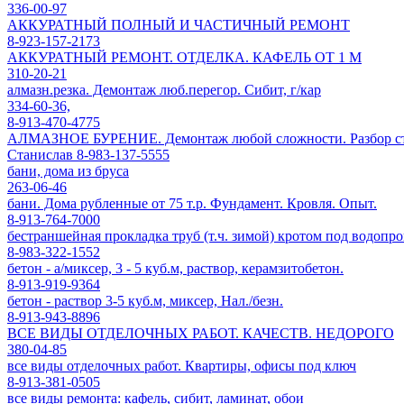
336-00-97
АККУРАТНЫЙ ПОЛНЫЙ И ЧАСТИЧНЫЙ РЕМОНТ
8-923-157-2173
АККУРАТНЫЙ РЕМОНТ. ОТДЕЛКА. КАФЕЛЬ ОТ 1 М
310-20-21
алмазн.резка. Демонтаж люб.перегор. Сибит, г/кар
334-60-36,
8-913-470-4775
АЛМАЗНОЕ БУРЕНИЕ. Демонтаж любой сложности. Разбор стар
Станислав 8-983-137-5555
бани, дома из бруса
263-06-46
бани. Дома рубленные от 75 т.р. Фундамент. Кровля. Опыт.
8-913-764-7000
бестраншейная прокладка труб (т.ч. зимой) кротом под водопр
8-983-322-1552
бетон - а/миксер, 3 - 5 куб.м, раствор, керамзитобетон.
8-913-919-9364
бетон - раствор 3-5 куб.м, миксер, Нал./безн.
8-913-943-8896
ВСЕ ВИДЫ ОТДЕЛОЧНЫХ РАБОТ. КАЧЕСТВ. НЕДОРОГО
380-04-85
все виды отделочных работ. Квартиры, офисы под ключ
8-913-381-0505
все виды ремонта: кафель, сибит, ламинат, обои