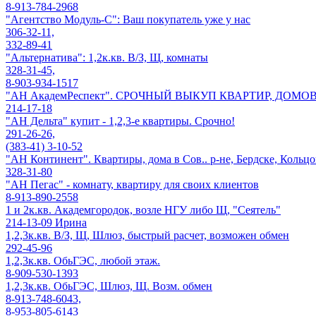
8-913-784-2968
"Агентство Модуль-С": Ваш покупатель уже у нас
306-32-11,
332-89-41
"Альтернатива": 1,2к.кв. В/З, Щ, комнаты
328-31-45,
8-903-934-1517
"АН АкадемРеспект". СРОЧНЫЙ ВЫКУП КВАРТИР, ДОМОВ
214-17-18
"АН Дельта" купит - 1,2,3-е квартиры. Срочно!
291-26-26,
(383-41) 3-10-52
"АН Континент". Квартиры, дома в Сов.. р-не, Бердске, Кольц
328-31-80
"АН Пегас" - комнату, квартиру для своих клиентов
8-913-890-2558
1 и 2к.кв. Академгородок, возле НГУ либо Щ, "Сеятель"
214-13-09 Ирина
1,2,3к.кв. В/З, Щ, Шлюз, быстрый расчет, возможен обмен
292-45-96
1,2,3к.кв. ОбьГЭС, любой этаж.
8-909-530-1393
1,2,3к.кв. ОбьГЭС, Шлюз, Щ. Возм. обмен
8-913-748-6043,
8-953-805-6143