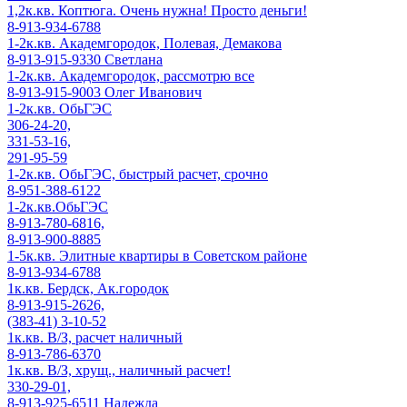
1,2к.кв. Коптюга. Очень нужна! Просто деньги!
8-913-934-6788
1-2к.кв. Академгородок, Полевая, Демакова
8-913-915-9330 Светлана
1-2к.кв. Академгородок, рассмотрю все
8-913-915-9003 Олег Иванович
1-2к.кв. ОбьГЭС
306-24-20,
331-53-16,
291-95-59
1-2к.кв. ОбьГЭС, быстрый расчет, срочно
8-951-388-6122
1-2к.кв.ОбьГЭС
8-913-780-6816,
8-913-900-8885
1-5к.кв. Элитные квартиры в Советском районе
8-913-934-6788
1к.кв. Бердск, Ак.городок
8-913-915-2626,
(383-41) 3-10-52
1к.кв. В/З, расчет наличный
8-913-786-6370
1к.кв. В/З, хрущ., наличный расчет!
330-29-01,
8-913-925-6511 Надежда