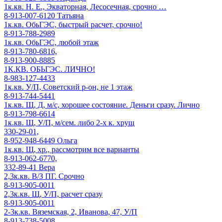
1к.кв. Н. Е., Экваторная, Лесосечная, срочно …
8-913-007-6120 Татьяна
1к.кв. ОбьГЭС, быстрый расчет, срочно!
8-913-788-2989
1к.кв. ОбьГЭС, любой этаж
8-913-780-6816,
8-913-900-8885
1К.КВ. ОБЬГЭС. ЛИЧНО!
8-983-127-4433
1к.кв. У/П, Советский р-он, не 1 этаж
8-913-744-5441
1к.кв. Щ, Д, м/с, хорошее состояние. Деньги сразу. Лично
8-913-798-6614
1к.кв. Щ, У/П, м/сем. либо 2-х к. хрущ
330-29-01,
8-952-948-6449 Ольга
1к.кв. Щ, хр., рассмотрим все варианты
8-913-062-6770,
332-89-41 Вера
2,3к.кв. В/З ПГ. Срочно
8-913-905-0011
2,3к.кв. Щ, У/П, расчет сразу
8-913-905-0011
2-3к.кв. Вяземская, 2, Иванова, 47, У/П
8-913-738-5008