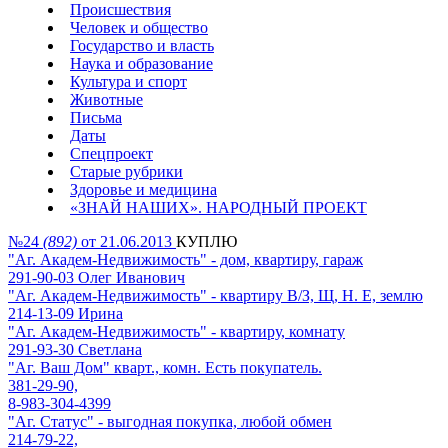
Происшествия
Человек и общество
Государство и власть
Наука и образование
Культура и спорт
Животные
Письма
Даты
Спецпроект
Старые рубрики
Здоровье и медицина
«ЗНАЙ НАШИХ». НАРОДНЫЙ ПРОЕКТ
№24
(892)
от 21.06.2013
КУПЛЮ
"Аг. Академ-Недвижимость" - дом, квартиру, гараж
291-90-03 Олег Иванович
"Аг. Академ-Недвижимость" - квартиру В/З, Щ, Н. Е, землю
214-13-09 Ирина
"Аг. Академ-Недвижимость" - квартиру, комнату
291-93-30 Светлана
"Аг. Ваш Дом" кварт., комн. Есть покупатель.
381-29-90,
8-983-304-4399
"Аг. Статус" - выгодная покупка, любой обмен
214-79-22,