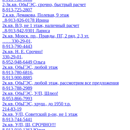
2-3к.кв. ОбьГЭС, срочно, быстрый расчет
8-913-725-2807
2.к.кв. Демакова, Полевая, 9 этаж
..8-913-926-0178 Ирина
2к.кв. В/З, не 1 этаж, наличный расчет
..8-913-942-9301 Лариса
2к.кв. Морск. пр., Правды, ПГ, 2 ряд, 2,3 эт.
……330-29-01,
8-913-790-4443
2к.кв. Н. Е. Срочно!
330-29-01,
8-952-948-6449 Ольга
2к.кв. ОбьГЭС, любой этаж
8-913-780-6816,
8-913-900-8885
2к.кв. ОбьГЭС, любой этаж, рассмотрим все предложения
8-913-788-2989
2к.кв. ОбьГЭС, У/П, Шлюз!
8-953-866-7993
2к.кв. ОбьГЭС, хрущ., до 1950 т.р.
214-83-19
2к.кв. У/П, Советский р-он, не 1 этаж
8-913-744-5441
2к.кв. У/П, Щ, СРОЧНО!!!
8-913-910-1363 Юлия