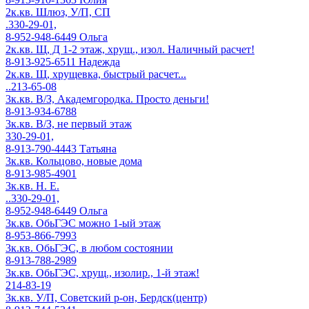
2к.кв. Шлюз, У/П, СП
.330-29-01,
8-952-948-6449 Ольга
2к.кв. Щ, Д 1-2 этаж, хрущ., изол. Наличный расчет!
8-913-925-6511 Надежда
2к.кв. Щ, хрущевка, быстрый расчет...
..213-65-08
3к.кв. В/З, Академгородка. Просто деньги!
8-913-934-6788
3к.кв. В/З, не первый этаж
330-29-01,
8-913-790-4443 Татьяна
3к.кв. Кольцово, новые дома
8-913-985-4901
3к.кв. Н. Е.
..330-29-01,
8-952-948-6449 Ольга
3к.кв. ОбьГЭС можно 1-ый этаж
8-953-866-7993
3к.кв. ОбьГЭС, в любом состоянии
8-913-788-2989
3к.кв. ОбьГЭС, хрущ., изолир., 1-й этаж!
214-83-19
3к.кв. У/П, Советский р-он, Бердск(центр)