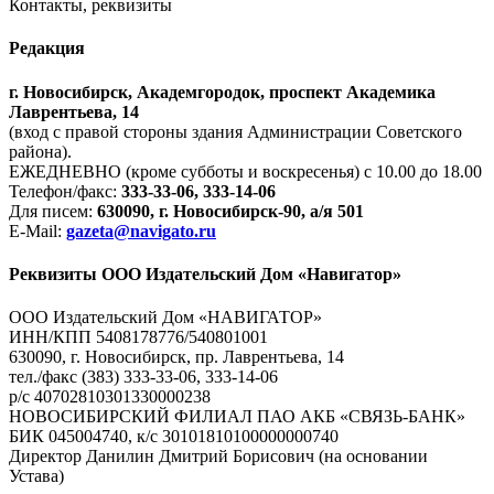
Контакты, реквизиты
Редакция
г. Новосибирск, Академгородок, проспект Академика
Лаврентьева, 14
(вход с правой стороны здания Администрации Советского
района).
ЕЖЕДНЕВНО (кроме субботы и воскресенья) с 10.00 до 18.00
Телефон/факс:
333-33-06, 333-14-06
Для писем:
630090, г. Новосибирск-90, а/я 501
E-Mail:
gazeta@navigato.ru
Реквизиты ООО Издательский Дом «Навигатор»
ООО Издательский Дом «НАВИГАТОР»
ИНН/КПП 5408178776/540801001
630090, г. Новосибирск, пр. Лаврентьева, 14
тел./факс (383) 333-33-06, 333-14-06
р/с 40702810301330000238
НОВОСИБИРСКИЙ ФИЛИАЛ ПАО АКБ «СВЯЗЬ-БАНК»
БИК 045004740, к/с 30101810100000000740
Директор Данилин Дмитрий Борисович (на основании
Устава)