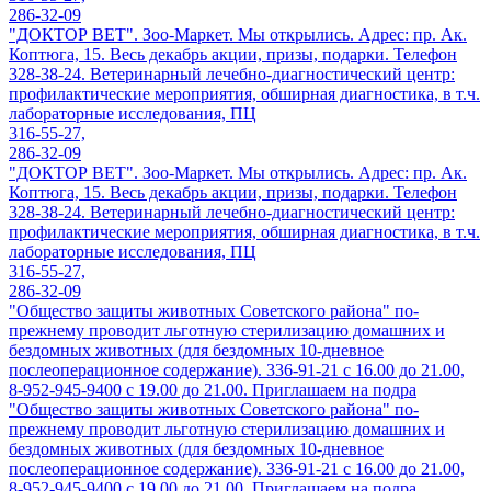
286-32-09
"ДОКТОР ВЕТ". Зоо-Маркет. Мы открылись. Адрес: пр. Ак.
Коптюга, 15. Весь декабрь акции, призы, подарки. Телефон
328-38-24. Ветеринарный лечебно-диагностический центр:
профилактические мероприятия, обширная диагностика, в т.ч.
лабораторные исследования, ПЦ
316-55-27,
286-32-09
"ДОКТОР ВЕТ". Зоо-Маркет. Мы открылись. Адрес: пр. Ак.
Коптюга, 15. Весь декабрь акции, призы, подарки. Телефон
328-38-24. Ветеринарный лечебно-диагностический центр:
профилактические мероприятия, обширная диагностика, в т.ч.
лабораторные исследования, ПЦ
316-55-27,
286-32-09
"Общество защиты животных Советского района" по-
прежнему проводит льготную стерилизацию домашних и
бездомных животных (для бездомных 10-дневное
послеоперационное содержание). 336-91-21 с 16.00 до 21.00,
8-952-945-9400 с 19.00 до 21.00. Приглашаем на подра
"Общество защиты животных Советского района" по-
прежнему проводит льготную стерилизацию домашних и
бездомных животных (для бездомных 10-дневное
послеоперационное содержание). 336-91-21 с 16.00 до 21.00,
8-952-945-9400 с 19.00 до 21.00. Приглашаем на подра