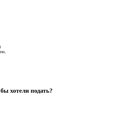
8
зи,
бы хотели подать?