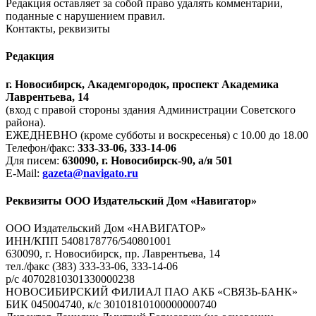
Редакция оставляет за собой право удалять комментарии,
поданные с нарушением правил.
Контакты, реквизиты
Редакция
г. Новосибирск, Академгородок, проспект Академика
Лаврентьева, 14
(вход с правой стороны здания Администрации Советского
района).
ЕЖЕДНЕВНО (кроме субботы и воскресенья) с 10.00 до 18.00
Телефон/факс:
333-33-06, 333-14-06
Для писем:
630090, г. Новосибирск-90, а/я 501
E-Mail:
gazeta@navigato.ru
Реквизиты ООО Издательский Дом «Навигатор»
ООО Издательский Дом «НАВИГАТОР»
ИНН/КПП 5408178776/540801001
630090, г. Новосибирск, пр. Лаврентьева, 14
тел./факс (383) 333-33-06, 333-14-06
р/с 40702810301330000238
НОВОСИБИРСКИЙ ФИЛИАЛ ПАО АКБ «СВЯЗЬ-БАНК»
БИК 045004740, к/с 30101810100000000740