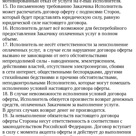
мотивированный отказ от услуги на e-mail Исполнителя.
15. По письменному требованию Заказчика Исполнитель
может распечатать договор оферту с подписями Сторон,
который будет представлять юридическую силу, равную
юридической силе настоящего договора.
16. Исполнитель делает всё возможное для бесперебойного
предоставления Заказчику оплаченных услуг в полном
объеме.
17. Исполнитель не несёт ответственности за неисполнение
оплаченных услуг, в случае если нарушение договора оферты
вызвано не зависящими от него обстоятельствами
непреодолимой силы - наводнением, землетрясением,
действиями властей, отсутствием электроэнергии, сбоями
в сети интернет, общественными беспорядками, другими
стихийными бедствиями и прочими обстоятельствами,
неподконтрольными Исполнителю, которые могут помешать
исполнению условий настоящего договора оферты.
18. В случае невозможности исполнения условий договора
оферты, Исполнитель обязуется произвести возврат денежных
средств, оплаченных Заказчиком за выполнение услуги.
В других случаях возврат денег не производится.
19. За невыполнение обязательств настоящего договора
оферты Стороны несут ответственность в соответствии с
законодательством Российской Федерации. Договор вступает
в силу с момента акцепта оферты и действует до выполнения