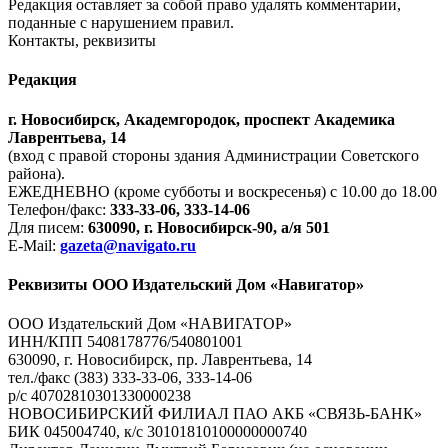
Редакция оставляет за собой право удалять комментарии,
поданные с нарушением правил.
Контакты, реквизиты
Редакция
г. Новосибирск, Академгородок, проспект Академика
Лаврентьева, 14
(вход с правой стороны здания Администрации Советского
района).
ЕЖЕДНЕВНО (кроме субботы и воскресенья) с 10.00 до 18.00
Телефон/факс:
333-33-06, 333-14-06
Для писем:
630090, г. Новосибирск-90, а/я 501
E-Mail:
gazeta@navigato.ru
Реквизиты ООО Издательский Дом «Навигатор»
ООО Издательский Дом «НАВИГАТОР»
ИНН/КПП 5408178776/540801001
630090, г. Новосибирск, пр. Лаврентьева, 14
тел./факс (383) 333-33-06, 333-14-06
р/с 40702810301330000238
НОВОСИБИРСКИЙ ФИЛИАЛ ПАО АКБ «СВЯЗЬ-БАНК»
БИК 045004740, к/с 30101810100000000740