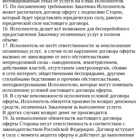
мотивированный отказ от услуги на e-mail Исполнителя.
15. По письменному требованию Заказчика Исполнитель
может распечатать договор оферту с подписями Сторон,
который будет представлять юридическую силу, равную
юридической силе настоящего договора.
16. Исполнитель делает всё возможное для бесперебойного
предоставления Заказчику оплаченных услуг в полном
объеме.
17. Исполнитель не несёт ответственности за неисполнение
оплаченных услуг, в случае если нарушение договора оферты
вызвано не зависящими от него обстоятельствами
непреодолимой силы - наводнением, землетрясением,
действиями властей, отсутствием электроэнергии, сбоями
в сети интернет, общественными беспорядками, другими
стихийными бедствиями и прочими обстоятельствами,
неподконтрольными Исполнителю, которые могут помешать
исполнению условий настоящего договора оферты.
18. В случае невозможности исполнения условий договора
оферты, Исполнитель обязуется произвести возврат денежных
средств, оплаченных Заказчиком за выполнение услуги.
В других случаях возврат денег не производится.
19. За невыполнение обязательств настоящего договора
оферты Стороны несут ответственность в соответствии с
законодательством Российской Федерации. Договор вступает
в силу с момента акцепта оферты и действует до выполнения