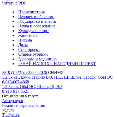
Читать в PDF
Происшествия
Человек и общество
Государство и власть
Наука и образование
Культура и спорт
Животные
Письма
Даты
Спецпроект
Старые рубрики
Здоровье и медицина
«ЗНАЙ НАШИХ». НАРОДНЫЙ ПРОЕКТ
№19
(1542)
от 22.05.2026
СНИМУ
1,2,3к.кв., комн. студию В/З, Н.Е., Щ, Шлюз, Бердск, ОбьГЭС
8-913-007-4868
1,2.3к.кв. ОбьГЭС, Шлюз, Щ, В/З
8-913-917-3521
Объявления в газете
Автоуслуги
Ремонт и строительство
Услуги
Требуется