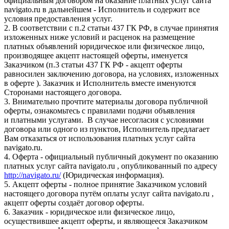
официальным договором на оказание платных услуг сайта
navigato.ru в дальнейшем - Исполнитель и содержит все
условия предоставления услуг.
2. В соответствии с п.2 статьи 437 ГК РФ, в случае принятия
изложенных ниже условий и расценок на размещение
платных объявлений юридическое или физическое лицо,
производящее акцепт настоящей оферты, именуется
Заказчиком (п.3 статьи 437 ГК РФ - акцепт оферты
равносилен заключению договора, на условиях, изложенных
в оферте ). Заказчик и Исполнитель вместе именуются
Сторонами настоящего договора.
3. Внимательно прочтите материалы договора публичной
оферты, ознакомьтесь с правилами подачи объявления
и платными услугами. В случае несогласия с условиями
договора или одного из пунктов, Исполнитель предлагает
Вам отказаться от использования платных услуг сайта
navigato.ru.
4. Оферта - официальный публичный документ по оказанию
платных услуг сайта navigato.ru , опубликованный по адресу
http://navigato.ru/
(Юридическая информация).
5. Акцепт оферты - полное принятие Заказчиком условий
настоящего договора путём оплаты услуг сайта navigato.ru ,
акцепт оферты создаёт договор оферты.
6. Заказчик - юридическое или физическое лицо,
осуществившее акцепт оферты, и являющееся Заказчиком