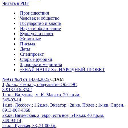
Читать в PDF
Происшествия
Человек и общество
Государство и власть
Наука и образование
Культура и спорт
Животные
Письма
Даты
Спецпроект
Старые рубрики
Здоровье и медицина
«ЗНАЙ НАШИХ». НАРОДНЫЙ ПРОЕКТ
№9
(1482)
от 14.03.2025
СДАМ
1,2к.кв., комнату, общежитие ОбьГЭС
8-913-916-3742
1к.кв. Ватутина, м. К. Маркса, 20 т.р./м.
349-93-14
1к.кв. Лесосеч.; 1,2к.кв. Экватор.; 2к.кв. Полев.; 1к.кв. Сирен.
8913-007-4868
2к.кв. Вяземская, 2, евро, есть все, 54 кв.м, 40 т.р./м.
349-93-14
2к.кв. Русская, 33, 21 000 р.