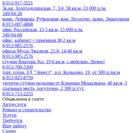
8-913-917-3521
3к.кв. Золотодолинская, 7, 3/4, 58 кв.м, 33 000 р./м.
349-94-28
комн. Демакова, Рубиновая; ком. Лесосечн.; комн. Экваторная
8-913-007-4868
офис Российская, 15,5 кв.м, 15 000 р./м.
349-94-68
офис, кабинет + приемная 38,2 кв.м
8-913-985-2576
офисы Мусы Джалиля, 21/4, 14-40 кв.м
8-913-985-2576
студию Виктора Уса, 19,6 кв.м, с мебелью. Лично!
8-913-760-5300
торг. площ. ТД "Эрнест", р.п. Кольцово, 19, от 500 р./кв.м
8-913-925-8750
уютную студию недалеко от Клиники Мешалкина, 40 кв.м, 3
спальных места, посуточно, 2 300 р./сут.
8-913-713-2255
Объявления в газете
Автоуслуги
Ремонт и строительство
Услуги
Требуется
Ищу работу
Сниму