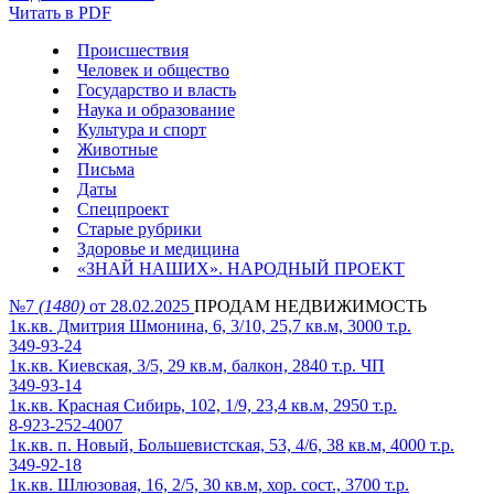
Читать в PDF
Происшествия
Человек и общество
Государство и власть
Наука и образование
Культура и спорт
Животные
Письма
Даты
Спецпроект
Старые рубрики
Здоровье и медицина
«ЗНАЙ НАШИХ». НАРОДНЫЙ ПРОЕКТ
№7
(1480)
от 28.02.2025
ПРОДАМ НЕДВИЖИМОСТЬ
1к.кв. Дмитрия Шмонина, 6, 3/10, 25,7 кв.м, 3000 т.р.
349-93-24
1к.кв. Киевская, 3/5, 29 кв.м, балкон, 2840 т.р. ЧП
349-93-14
1к.кв. Красная Сибирь, 102, 1/9, 23,4 кв.м, 2950 т.р.
8-923-252-4007
1к.кв. п. Новый, Большевистская, 53, 4/6, 38 кв.м, 4000 т.р.
349-92-18
1к.кв. Шлюзовая, 16, 2/5, 30 кв.м, хор. сост., 3700 т.р.