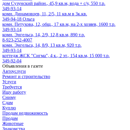
дом Сузунский район., 45,9 кв.м, вода + с/у, 550 т.р.
349-93-14
комн. Динамовцев, 11, 2/5, 11 кв.м в 3к.кв.
349-94-18 Ольга
комн. Петухова, 12, общ., 17 кв.м, на 2-х хозяев, 1600 т.р.
349-93-14
комн. Энгельса, 14, 2/9, 12,8 кв.м, 890 т.р.
8-923-252-4007
комн. Энгельса, 14, 8/9, 13 кв.м, 920 т.р.
349-93-14
коттедж ЖСК "Сигма", 4 к., 2 эт., 154 кв.м, 15 000 т.р.
349-92-04
Объявления в газете
Автоуслуги
Ремонт и строительство
Услуги
Требуется
Ищу работу
Сниму
Сдам
Куплю
Продам недвижимость
Продам
Животные
Знакомства