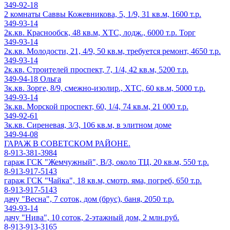
349-92-18
2 комнаты Саввы Кожевникова, 5, 1/9, 31 кв.м, 1600 т.р.
349-93-14
2к.кв. Краснообск, 48 кв.м, ХТС, лодж., 6000 т.р. Торг
349-93-14
2к.кв. Молодости, 21, 4/9, 50 кв.м, требуется ремонт, 4650 т.р.
349-93-14
2к.кв. Строителей проспект, 7, 1/4, 42 кв.м, 5200 т.р.
349-94-18 Ольга
3к.кв. Зорге, 8/9, смежно-изолир., ХТС, 60 кв.м, 5000 т.р.
349-93-14
3к.кв. Морской проспект, 60, 1/4, 74 кв.м, 21 000 т.р.
349-92-61
3к.кв. Сиреневая, 3/3, 106 кв.м, в элитном доме
349-94-08
ГАРАЖ В СОВЕТСКОМ РАЙОНЕ.
8-913-381-3984
гараж ГСК "Жемчужный", В/З, около ТЦ, 20 кв.м, 550 т.р.
8-913-917-5143
гараж ГСК "Чайка", 18 кв.м, смотр. яма, погреб, 650 т.р.
8-913-917-5143
дачу "Весна", 7 соток, дом (брус), баня, 2050 т.р.
349-93-14
дачу "Нива", 10 соток, 2-этажный дом, 2 млн.руб.
8-913-913-3165