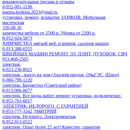
рекомендательные письма и отзывы
8-952-001-1138,
marina.korkina.2023@mail.ru
установка, ремонт, вскрытие ЗАМКОВ. Мобильная
мастерская
330-08-30
химчистка мебели от 2500 р. Уборка от 2200 р.
8-952-924-5873
ХИМЧИСТКА мягкой меб. и ковров, салонов машин
8-913-388-6555
ШВЕЙНЫХ МАШИН РЕМОНТ ЭЛ. ПЛИТ, ДУХОВОК, СВЧ
953-868-2505
электрик
8-923-230-8021
электрик - выезд на дом (Академгородок, ОбьГЭС, Шлюз)
8-960-799-1220
электрик. Бюджетно (Советский район)
8-913-906-8077
электрик. Все виды работ: ремонт установка, подключение.
8-953-761-6017
ЭЛЕКТРИК. НЕДОРОГО, С ГАРАНТИЕЙ
8-953-777-3342 ДМИТРИЙ
электрик. Недорого. Электромонтаж
8-952-913-0522
электрик. Опыт более 25 лет! Качество, гарантия