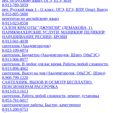
реп. по русскому языку. ОГЭ, ЕГЭ, ВПР
8-913-789-5059
реп. Русский язык 1 - 11 класс. ОГЭ, ЕГЭ, ВПР. Опыт. Выезд
8-953-805-5600
репетитор по английскому языку
8-913-923-8558
САЛОН КРАСОТЫ "ДЖУНГЛИ" (ДЕМАКОВА, 1).
ПАРИКМАХЕРСКИЕ УСЛУГИ, МАНИКЮР, ПЕДИКЮР,
НАРАЩИВАНИЕ РЕСНИЦ, БРОВИ
8-913-941-4038
сантехник (Академгородок)
8-923-109-6074
сантехник. Бюджетно (Академгородок, Шлюз, ОбьГЭС)
8-913-906-8077
сантехник. В любое для вас время. Работы любой сложности.
8-913-896-4062
сантехник. Выезд на дом (Академгородок, ОбьГЭС, Шлюз)
8-960-799-1220
САНТЕХНИК. ВЫЗОВ И ОСМОТР БЕСПЛАТНО.
ПЕНСИОНЕРАМ РАССРОЧКА
8-913-013-1613
сантехник. Работа любой сложности, ремонт, установка
8-953-761-6017
сантехнические работы. Быстро, качественно
8-913-200-0753