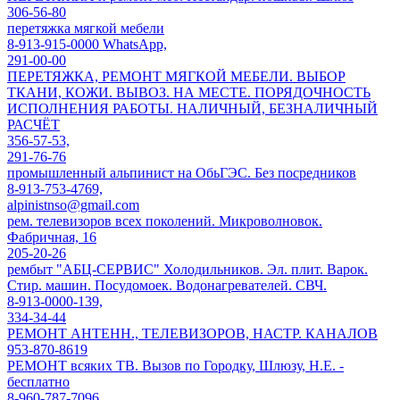
306-56-80
перетяжка мягкой мебели
8-913-915-0000 WhatsApp,
291-00-00
ПЕРЕТЯЖКА, РЕМОНТ МЯГКОЙ МЕБЕЛИ. ВЫБОР
ТКАНИ, КОЖИ. ВЫВОЗ. НА МЕСТЕ. ПОРЯДОЧНОСТЬ
ИСПОЛНЕНИЯ РАБОТЫ. НАЛИЧНЫЙ, БЕЗНАЛИЧНЫЙ
РАСЧЁТ
356-57-53,
291-76-76
промышленный альпинист на ОбьГЭС. Без посредников
8-913-753-4769,
alpinistnso@gmail.com
рем. телевизоров всех поколений. Микроволновок.
Фабричная, 16
205-20-26
рембыт "АБЦ-СЕРВИС" Холодильников. Эл. плит. Варок.
Стир. машин. Посудомоек. Водонагревателей. СВЧ.
8-913-0000-139,
334-34-44
РЕМОНТ АНТЕНН., ТЕЛЕВИЗОРОВ, НАСТР. КАНАЛОВ
953-870-8619
РЕМОНТ всяких ТВ. Вызов по Городку, Шлюзу, Н.Е. -
бесплатно
8-960-787-7096