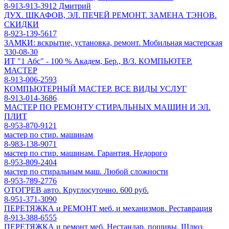
8-913-913-3912 Дмитрий
ДУХ. ШКАФОВ, ЭЛ. ПЕЧЕЙ РЕМОНТ. ЗАМЕНА ТЭНОВ.
СКИДКИ
8-923-139-5617
ЗАМКИ: вскрытие, установка, ремонт. Мобильная мастерская
330-08-30
ИТ "1 Абс" - 100 % Академ, Бер., В/З. КОМПЬЮТЕР.
МАСТЕР
8-913-006-2593
КОМПЬЮТЕРНЫЙ МАСТЕР. ВСЕ ВИДЫ УСЛУГ
8-913-014-3686
МАСТЕР ПО РЕМОНТУ СТИРАЛЬНЫХ МАШИН И ЭЛ.
ПЛИТ
8-953-870-9121
мастер по стир. машинам
8-983-138-9071
мастер по стир. машинам. Гарантия. Недорого
8-953-809-2404
мастер по стиральным маш. Любой сложности
8-953-789-2776
ОТОГРЕВ авто. Круглосуточно. 600 руб.
8-951-371-3090
ПЕРЕТЯЖКА и РЕМОНТ меб. и механизмов. Реставрация
8-913-388-6555
ПЕРЕТЯЖКА и ремонт меб. Нестандар. пошивы. Шлюз