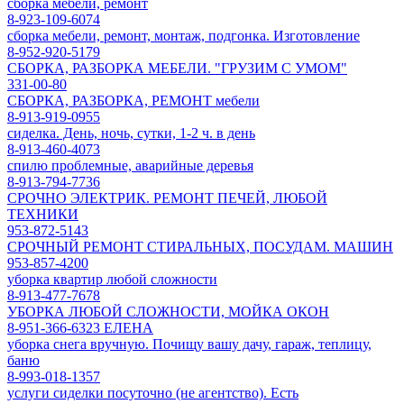
сборка мебели, ремонт
8-923-109-6074
сборка мебели, ремонт, монтаж, подгонка. Изготовление
8-952-920-5179
СБОРКА, РАЗБОРКА МЕБЕЛИ. "ГРУЗИМ С УМОМ"
331-00-80
СБОРКА, РАЗБОРКА, РЕМОНТ мебели
8-913-919-0955
сиделка. День, ночь, сутки, 1-2 ч. в день
8-913-460-4073
спилю проблемные, аварийные деревья
8-913-794-7736
СРОЧНО ЭЛЕКТРИК. РЕМОНТ ПЕЧЕЙ, ЛЮБОЙ
ТЕХНИКИ
953-872-5143
СРОЧНЫЙ РЕМОНТ СТИРАЛЬНЫХ, ПОСУДАМ. МАШИН
953-857-4200
уборка квартир любой сложности
8-913-477-7678
УБОРКА ЛЮБОЙ СЛОЖНОСТИ, МОЙКА ОКОН
8-951-366-6323 ЕЛЕНА
уборка снега вручную. Почищу вашу дачу, гараж, теплицу,
баню
8-993-018-1357
услуги сиделки посуточно (не агентство). Есть