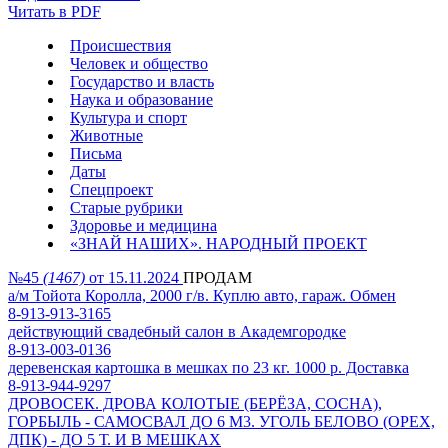
Читать в PDF
Происшествия
Человек и общество
Государство и власть
Наука и образование
Культура и спорт
Животные
Письма
Даты
Спецпроект
Старые рубрики
Здоровье и медицина
«ЗНАЙ НАШИХ». НАРОДНЫЙ ПРОЕКТ
№45
(1467)
от 15.11.2024
ПРОДАМ
а/м Тойота Королла, 2000 г/в. Куплю авто, гараж. Обмен
8-913-913-3165
действующий свадебный салон в Академгородке
8-913-003-0136
деревенская картошка в мешках по 23 кг. 1000 р. Доставка
8-913-944-9297
ДРОВОСЕК. ДРОВА КОЛОТЫЕ (БЕРЁЗА, СОСНА),
ГОРБЫЛЬ - САМОСВАЛ ДО 6 М3. УГОЛЬ БЕЛОВО (ОРЕХ,
ДПК) - ДО 5 Т. И В МЕШКАХ