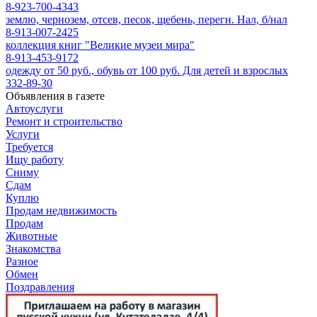
8-923-700-4343
землю, чернозем, отсев, песок, щебень, перегн. Нал, б/нал
8-913-007-2425
коллекция книг "Великие музеи мира"
8-913-453-9172
одежду от 50 руб., обувь от 100 руб. Для детей и взрослых
332-89-30
Объявления в газете
Автоуслуги
Ремонт и строительство
Услуги
Требуется
Ищу работу
Сниму
Сдам
Куплю
Продам недвижимость
Продам
Животные
Знакомства
Разное
Обмен
Поздравления